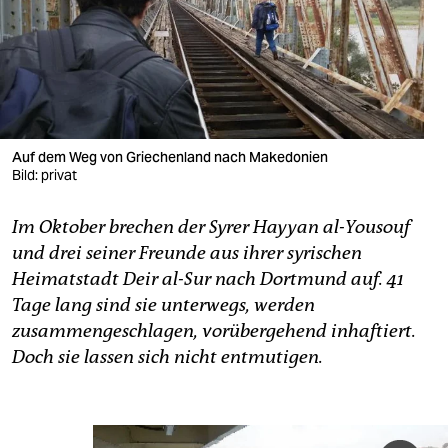
berlin
nord
wahrheit
verlag
Auf dem Weg von Griechenland nach Makedonien
verlag
Bild: privat
veranstaltungen
Im Oktober brechen der Syrer Hayyan al-Yousouf
und drei seiner Freunde aus ihrer syrischen
shop
Heimatstadt Deir al-Sur nach Dortmund auf. 41
fragen & hilfe
Tage lang sind sie unterwegs, werden
zusammengeschlagen, vorübergehend inhaftiert.
unterstützen
Doch sie lassen sich nicht entmutigen.
abo
genossenschaft