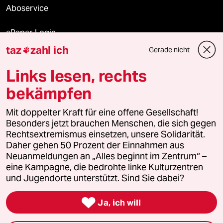
Aboservice
ePaper Login
taz
zahl ich
Gerade nicht

Downloads für Abonnierende
Links lesen, rechts
bekämpfen
© 2026 taz Verlags und Vertriebs GmbH
Alle Rechte vorbehalten. Bei rechtlichen Fragen oder für Genehmigungen
Mit doppelter Kraft für eine offene Gesellschaft!
wenden Sie sich bitte an
lizenzen@taz.de
Besonders jetzt brauchen Menschen, die sich gegen
Rechtsextremismus einsetzen, unsere Solidarität.
Daher gehen 50 Prozent der Einnahmen aus
Feedback
Redaktionsstatut
Kommune-Richtlinien
KI-
Neuanmeldungen an „Alles beginnt im Zentrum“ –
eine Kampagne, die bedrohte linke Kulturzentren
Leitlinie
Informant
Datenschutz
Impressum
AGB
und Jugendorte unterstützt. Sind Sie dabei?
Seitenwende
Einwilligungen widerrufen (Ads)

Ja, ich will