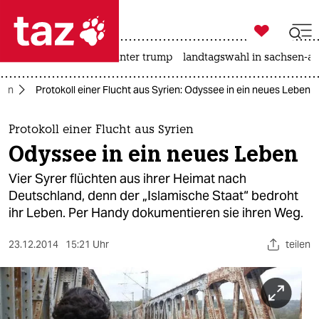

taz zahl ich
nahost-konflikt
usa unter trump
landtagswahl in sachsen-an

taz zahl ich
ien
Protokoll einer Flucht aus Syrien: Odyssee in ein neues Leben
taz zahl ich
themen
Protokoll einer Flucht aus Syrien
Odyssee in ein neues Leben
politik
Vier Syrer flüchten aus ihrer Heimat nach
öko
Deutschland, denn der „Islamische Staat“ bedroht
ihr Leben. Per Handy dokumentieren sie ihren Weg.
gesellschaft
23.12.2014
15:21 Uhr
teilen
kultur
sport