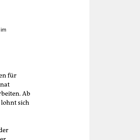
 im
en für
onat
rbeiten. Ab
lohnt sich
der
er