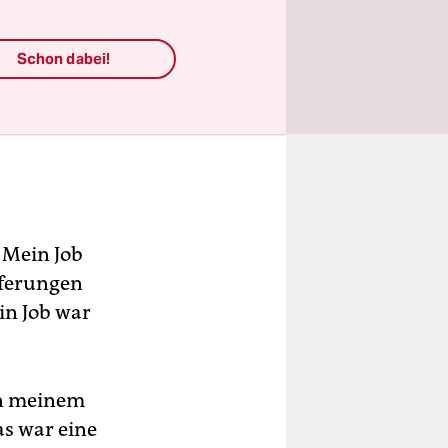
Schon dabei!
 Mein Job
eferungen
in Job war
on meinem
as war eine