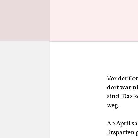
Vor der Co
dort war n
sind. Das k
weg.
Ab April s
Ersparten g