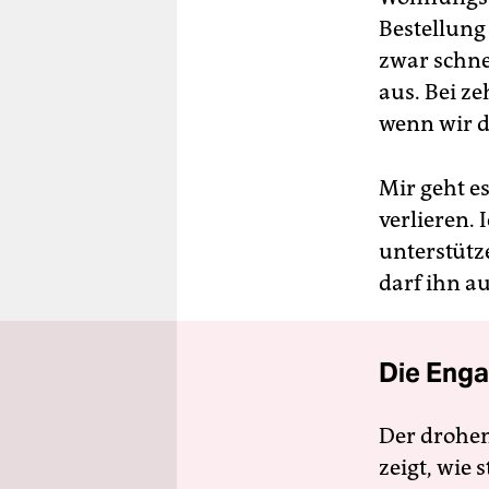
Bestellung
zwar schnel
aus. Bei z
wenn wir da
Mir geht es
verlieren.
unterstütz
darf ihn au
Die Enga
Der drohe
zeigt, wie