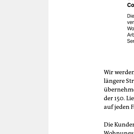
Co
Di
ver
Woc
Arb
Ser
Wir werden
längere St
übernehme 
der 150. L
auf jeden F
Die Kunden
Wohnungstü