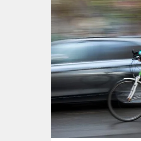
berlin
nord
wahrheit
verlag
verlag
veranstaltungen
shop
fragen & hilfe
unterstützen
abo
genossenschaft