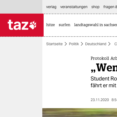
hautnavigation anspringen
hauptinhalt anspringen
footer anspringen
verlag
veranstaltungen
shop
fragen &
hitze
surfen
landtagswahl in sachse

taz zahl ich
taz zahl ich
Startseite
Politik
Deutschland
C
themen
politik
Protokoll Ar
„Wenn
öko
Student Roh
gesellschaft
fährt er mi
kultur
23.11.2020
8:5
sport