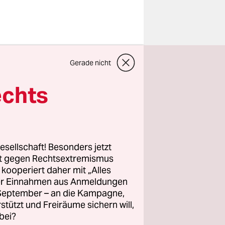
Gerade nicht
 junge
echts
eber macht
sind zu
esellschaft! Besonders jetzt
rt gegen Rechtsextremismus
z kooperiert daher mit „Alles
ller Einnahmen aus Anmeldungen
. September – an die Kampagne,
rstützt und Freiräume sichern will,
bei?