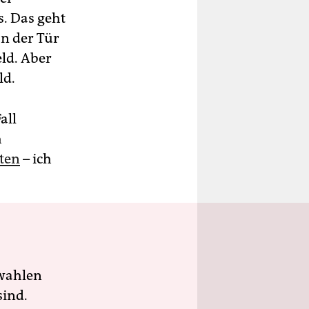
s. Das geht
an der Tür
eld. Aber
ld.
all
h
ten
– ich
wahlen
sind.