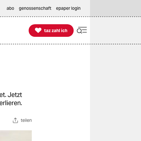
abo
genossenschaft
epaper login

taz zahl ich
taz zahl ich
t. Jetzt
erlieren.
teilen