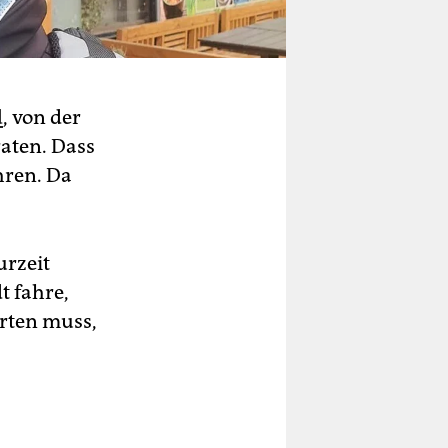
d
, von der
aten. Dass
hren. Da
urzeit
t fahre,
rten muss,