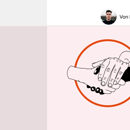
epaper login
Von
Rohid S.
, 2
Mann aus I
„Ich bekom
ein großar
Hause, die