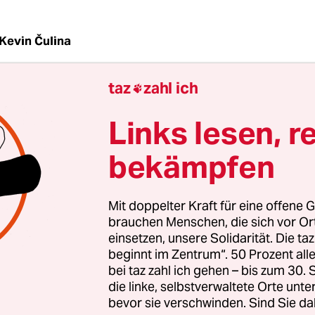
Kevin Čulina
taz
zahl ich

5,
liefert als Fahrradkurier in Berlin Essen aus. Der
ndien finanziert sich damit sein Studium.
Links lesen, r
bekämpfen
me zurzeit gute Bonuszahlungen, mein Arbeitg
tiges Geschäft wegen des Shutdowns. Viele Leute 
 Restaurants können nur noch liefern.
Mit doppelter Kraft für eine offene G
brauchen Menschen, die sich vor O
einsetzen, unsere Solidarität. Die ta
beginnt im Zentrum“. 50 Prozent a
bei taz zahl ich gehen – bis zum 30
die linke, selbstverwaltete Orte unte
bevor sie verschwinden. Sind Sie da