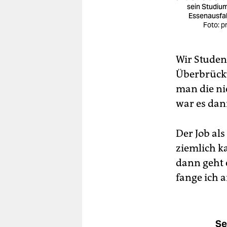
sein Studium
Essenausfa
Foto: p
Wir Stude
Überbrücku
man die ni
war es dan
Der Job als
ziemlich k
dann geht 
fange ich a
Se