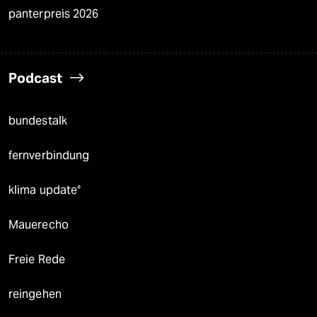
panterpreis 2026
Podcast
bundestalk
fernverbindung
klima update°
Mauerecho
Freie Rede
reingehen