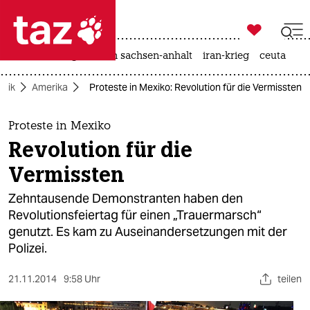

taz zahl ich
hitze
landtagswahl in sachsen-anhalt
iran-krieg
ceuta

taz zahl ich
litik
Amerika
Proteste in Mexiko: Revolution für die Vermissten
taz zahl ich
themen
Proteste in Mexiko
Revolution für die
politik
Vermissten
öko
Zehntausende Demonstranten haben den
Revolutionsfeiertag für einen „Trauermarsch“
gesellschaft
genutzt. Es kam zu Auseinandersetzungen mit der
Polizei.
kultur
sport
21.11.2014
9:58 Uhr
teilen