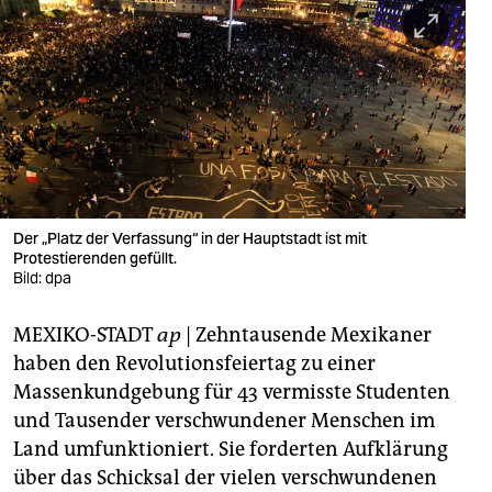
berlin
nord
wahrheit
verlag
verlag
veranstaltungen
Der „Platz der Verfassung“ in der Hauptstadt ist mit
Protestierenden gefüllt.
shop
Bild: dpa
fragen & hilfe
MEXIKO-STADT
ap
| Zehntausende Mexikaner
haben den Revolutionsfeiertag zu einer
unterstützen
Massenkundgebung für 43 vermisste Studenten
abo
und Tausender verschwundener Menschen im
Land umfunktioniert. Sie forderten Aufklärung
genossenschaft
über das Schicksal der vielen verschwundenen