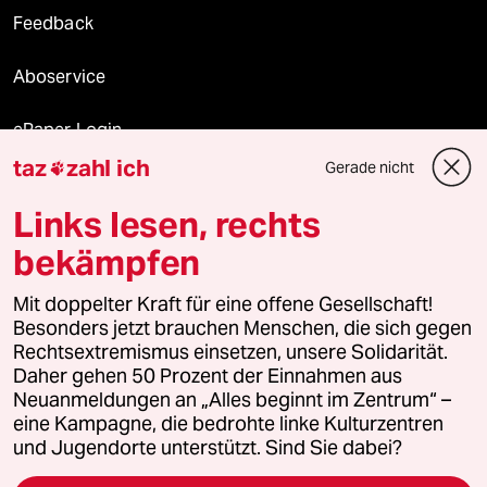
Feedback
Aboservice
ePaper Login
taz
zahl ich
Gerade nicht

Downloads für Abonnierende
Links lesen, rechts
bekämpfen
© 2026 taz Verlags und Vertriebs GmbH
Mit doppelter Kraft für eine offene Gesellschaft!
Alle Rechte vorbehalten. Bei rechtlichen Fragen oder für Genehmigungen
wenden Sie sich bitte an
lizenzen@taz.de
Besonders jetzt brauchen Menschen, die sich gegen
Rechtsextremismus einsetzen, unsere Solidarität.
Daher gehen 50 Prozent der Einnahmen aus
Feedback
Redaktionsstatut
Kommune-Richtlinien
KI-
Neuanmeldungen an „Alles beginnt im Zentrum“ –
eine Kampagne, die bedrohte linke Kulturzentren
Leitlinie
Informant
Datenschutz
Impressum
AGB
und Jugendorte unterstützt. Sind Sie dabei?