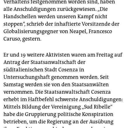
berlin
Verhaltens festgenommen worden sind, haben
alle Anschuldigungen zurückgewiesen. „Die
nord
Handschellen werden unseren Kampf nicht
stoppen“, schrieb der inhaftierte Vorsitzende der
wahrheit
Globalisierungsgegner von Neapel, Francesco
verlag
Caruso, gestern.
verlag
Er und 19 weitere Aktivisten waren am Freitag auf
veranstaltungen
Antrag der Staatsanwaltschaft der
süditalienischen Stadt Cosenza in
shop
Untersuchungshaft genommen worden. Seit
fragen & hilfe
Samstag werden sie von den Staatsanwälten
vernommen. Die Staatsanwaltschaft Cosenza
unterstützen
erhebt im Haftbefehl schwerste Anschuldigungen:
Mittels Bildung der Vereinigung „Sud Ribelle“
abo
habe die Gruppierung politische Konspiration
genossenschaft
betrieben, um die Regierung an der Ausübung