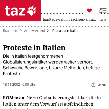

taz zahl ich
niedrigwasser
rente
landtagswahl in sachsen-anhalt
hybri

taz zahl ich
Startseite
Archiv-Artikel
Proteste in Italien
taz zahl ich
themen
Proteste in Italien
politik
Die in Italien festgenommenen
Globalisierungskritiker werden weiter verhört.
öko
Schwache Beweislage, bizarre Methoden, heftige
Proteste
gesellschaft
18.11.2002
0:00 Uhr
teilen
kultur
ROM
taz ■
Die 20 Globalisierungskritiker, die in
sport
Italien unter dem Vorwurf staatsfeindlichen