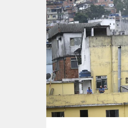
berlin
nord
wahrheit
verlag
verlag
veranstaltungen
shop
fragen & hilfe
unterstützen
abo
genossenschaft