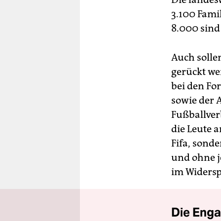
3.100 Fami
8.000 sind
Auch solle
gerückt we
bei den Fo
sowie der 
Fußballver
die Leute a
Fifa, sond
und ohne je
im Widersp
Die Enga