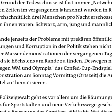
t, Grund der Todesschüsse ist fast immer „Notwehr
n Zeiten im vergangenen Jahrzehnt wurden in R
rchschnittlich drei Menschen pro Nacht erschosse
n ihnen waren: Schwarz, arm, jung und männlic
ände jenseits der Probleme mit prekären öffentli
tungen und Korruption in der Politik stehen nicht
er Massendemonstrationen der vergangenen Tage
d sie höchstens am Rande zu finden. Deswegen n
egen WM und Olympia“ das Confed-Cup-Endspiel
nstration am Sonntag Vormittag (Ortszeit) die A
el zu thematisieren.
Polizeigewalt geht es vor allem um die Räumung
z für Sportstädten und neue Verkehrswege gescha
weite Bewegung der Komitees zählte bis Mai diese