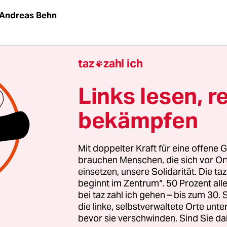
Andreas Behn
NEIRO
taz
| „Am Sonntag werde ich nicht auf die 
taz
zahl ich

bin schwarz, und ich bin eine Frau,“ sagt Fabíola 
ute wie ich sind bevorzugtes Ziel der Polizeiüberg
Links lesen, r
aatsmacht habe schon angekündigt, dass das Ma
bekämpfen
 allen Mitteln verteidigt wird.
 Leute sitzen am Kneipentisch in einer engen Gas
Mit doppelter Kraft für eine offene G
 Rio de Janeiro. Diskutiert wird auch dort die Pr
brauchen Menschen, die sich vor O
einsetzen, unsere Solidarität. Die ta
ie wird es weitergehen, gelingt es der Regierung
beginnt im Zentrum“. 50 Prozent a
t ihren wohlklingenden Versprechen zu besänft
bei taz zahl ich gehen – bis zum 30
ielt Brasilien im Endspiel des Confed-Cups gegen
die linke, selbstverwaltete Orte unte
bevor sie verschwinden. Sind Sie da
 vier Protestmärsche sind geplant.