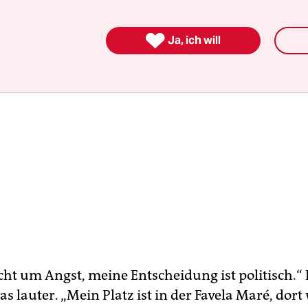

Ja, ich will
cht um Angst, meine Entscheidung ist politisch.“ 
as lauter. „Mein Platz ist in der Favela Maré, dor