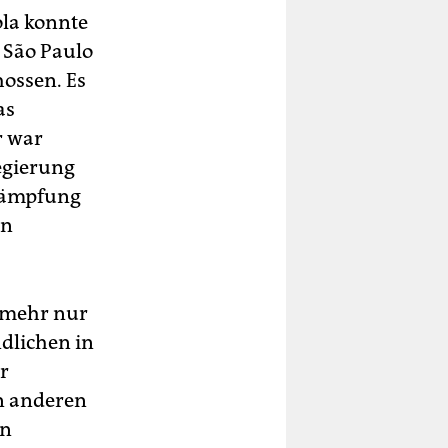
ola konnte
n São Paulo
ossen. Es
as
r war
egierung
ekämpfung
en
 mehr nur
ndlichen in
r
in anderen
en