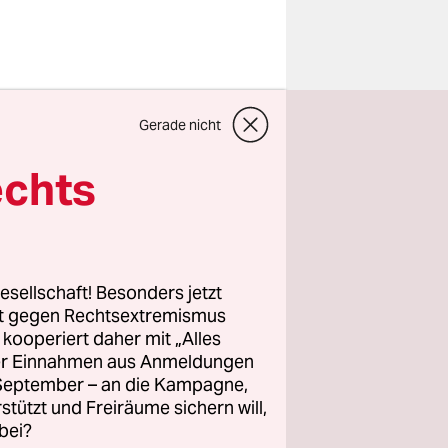
Demo
Gerade nicht
mit fester
riffe.“
echts
racanã-
se im
esellschaft! Besonders jetzt
otestwelle
rt gegen Rechtsextremismus
z kooperiert daher mit „Alles
, den Unmut
ller Einnahmen aus Anmeldungen
igen? Am
. September – an die Kampagne,
 Spanien,
rstützt und Freiräume sichern will,
bei?