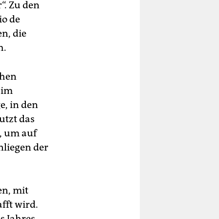
“. Zu den
io de
n, die
h.
chen
 im
, in den
utzt das
, um auf
nliegen der
en, mit
fft wird.
s Jahres