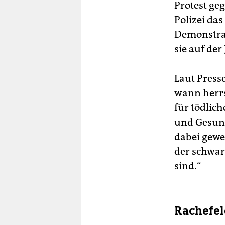
Protest ge
Polizei da
Demonstrat
sie auf de
Laut Presse
wann herrs
für tödlich
und Gesund
dabei gewes
der schwar
sind.“
Rachefel