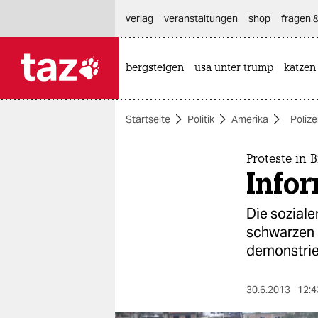
hautnavigation anspringen
hauptinhalt anspringen
footer anspringen
verlag
veranstaltungen
shop
fragen &
bergsteigen
usa unter trump
katzen

taz zahl ich
taz zahl ich
Startseite
Politik
Amerika
Polize
themen
politik
Proteste in 
Infor
öko
Die soziale
gesellschaft
schwarzen 
demonstrie
kultur
sport
30.6.2013
12:4