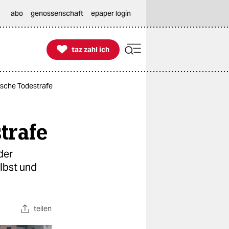
abo
genossenschaft
epaper login

taz zahl ich
taz zahl ich
tische Todestrafe
trafe
der
lbst und
teilen