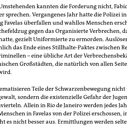
 Umstehenden kannten die Forderung nicht, Fabí
er sprechen. Vergangenes Jahr hatte die Polizei i
 Favelas überfallen und wahllos Menschen ersch
chefeldzug gegen das Organisierte Verbrechen, d
atte, gezielt Uniformierte zu ermorden. Auslöse
lich das Ende eines Stillhalte-Paktes zwischen R
iminellen – eine übliche Art der Verbrechensb
nischen Großstädten, die natürlich von allen Seit
wird.
ematisieren Teile der Schwarzenbewegung nicht
gewalt, sondern die existenzielle Gefahr der Juge
erteln. Allein in Rio de Janeiro werden jedes Jah
enschen in Favelas von der Polizei erschossen, 
eht es nicht besser aus. Ermittlungen werden selt