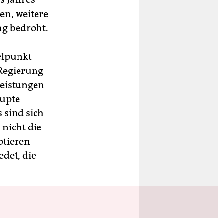
en, weitere
g bedroht.
elpunkt
 Regierung
leistungen
rupte
 sind sich
 nicht die
ptieren
edet, die