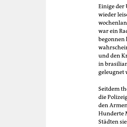
Einige der
wieder leis
wochenlang
war ein Ra
begonnen h
wahrschein
und den Kr
in brasilia
geleugnet 
Seitdem th
die Polizei
den Armenvi
Hunderte M
Städten si