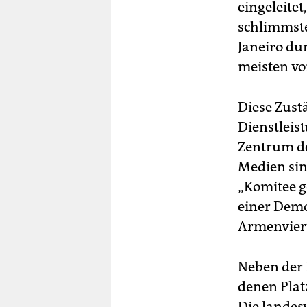
eingeleite
schlimmste
Janeiro du
meisten vo
Diese Zust
Dienstleis
Zentrum d
Medien sin
„Komitee g
einer Demo
Armenviert
Neben der 
denen Plat
Die landes