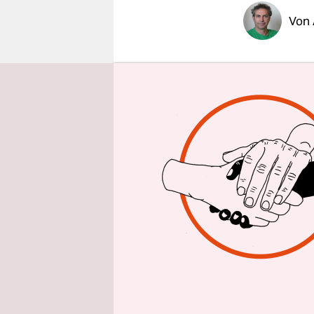
epaper login
Von
RIO DE JA
gehen. Ich 
Stimme. „Le
Und die St
Stadion mit
Acht junge
Zentrum von
im Land, w
im Land mi
Sonntag sp
mindestens