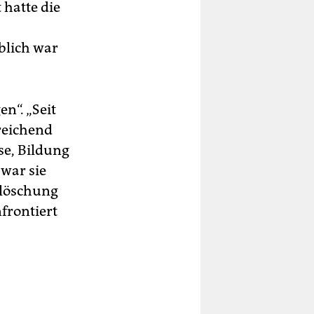
 hatte die
blich war
n“. „Seit
sreichend
se, Bildung
war sie
uslöschung
frontiert