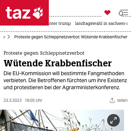

taz zahl ich
nahost-konflikt
usa unter trump
landtagswahl in sachsen-an

taz zahl ich
gie
Proteste gegen Schleppnetzverbot: Wütende Krabbenfischer
taz zahl ich
themen
Proteste gegen Schleppnetzverbot
Wütende Krabbenfischer
politik
Die EU-Kommission will bestimmte Fangmethoden
öko
verbieten. Die Betroffenen fürchten um ihre Existenz
und protestieren bei der Agrarministerkonferenz.
gesellschaft
23.3.2023
18:05 Uhr
teilen
kultur
sport