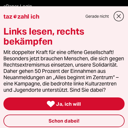
ePaper Login
taz
zahl ich
Gerade nicht

Downloads für Abonnierende
Links lesen, rechts
bekämpfen
© 2026 taz Verlags und Vertriebs GmbH
Mit doppelter Kraft für eine offene Gesellschaft!
Alle Rechte vorbehalten. Bei rechtlichen Fragen oder für Genehmigungen
wenden Sie sich bitte an
lizenzen@taz.de
Besonders jetzt brauchen Menschen, die sich gegen
Rechtsextremismus einsetzen, unsere Solidarität.
Daher gehen 50 Prozent der Einnahmen aus
Feedback
Redaktionsstatut
Kommune-Richtlinien
KI-
Neuanmeldungen an „Alles beginnt im Zentrum“ –
eine Kampagne, die bedrohte linke Kulturzentren
Leitlinie
Informant
Datenschutz
Impressum
AGB
und Jugendorte unterstützt. Sind Sie dabei?
Seitenwende
Einwilligungen widerrufen (Ads)

Ja, ich will
Schon dabei!