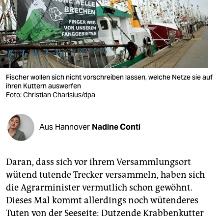
berlin
nord
wahrheit
verlag
Fischer wollen sich nicht vorschreiben lassen, welche Netze sie auf
ihren Kuttern auswerfen
verlag
Foto: Christian Charisius/dpa
veranstaltungen
shop
Aus Hannover
Nadine Conti
fragen & hilfe
Daran, dass sich vor ihrem Versammlungsort
unterstützen
wütend tutende Trecker versammeln, haben sich
abo
die Agrarminister vermutlich schon gewöhnt.
Dieses Mal kommt allerdings noch wütenderes
genossenschaft
Tuten von der Seeseite: Dutzende Krabbenkutter