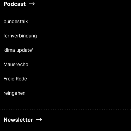
Podcast
bundestalk
fernverbindung
klima update°
Mauerecho
Freie Rede
reingehen
Newsletter