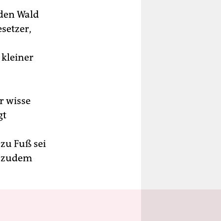
 den Wald
esetzer,
kleiner
r wisse
gt
zu Fuß sei
e zudem