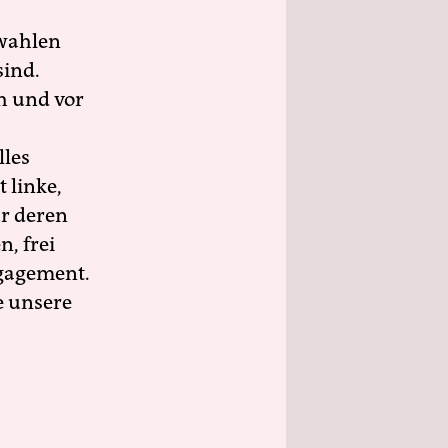
wahlen
sind.
h und vor
lles
 linke,
ür deren
n, frei
ngagement.
e unsere