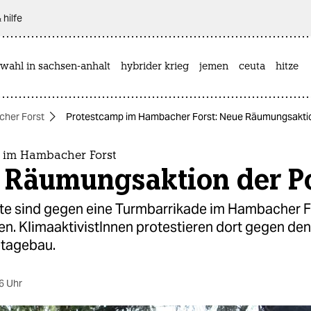
 hilfe
wahl in sachsen-anhalt
hybrider krieg
jemen
ceuta
hitze
her Forst
Protestcamp im Hambacher Forst: Neue Räumungsaktion
 im Hambacher Forst
 Räumungsaktion der Po
fte sind gegen eine Turmbarrikade im Hambacher F
n. KlimaaktivistInnen protestieren dort gegen den
tagebau.
6 Uhr