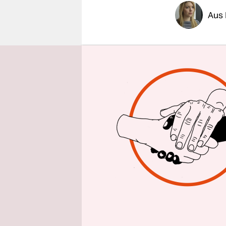
epaper login
Aus 
taz | Bei 
Mittwoch d
genommen. 
bewohnte B
Haupteinfa
Einsatzes 
noch am se
Schon seit
Rodung un
immer wied
Energieunt