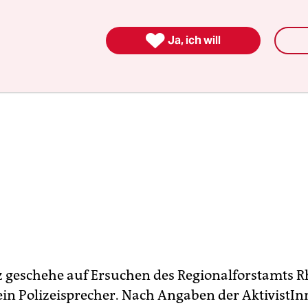

Ja, ich will
z geschehe auf Ersuchen des Regionalforstamts R
e ein Polizeisprecher. Nach Angaben der AktivistI