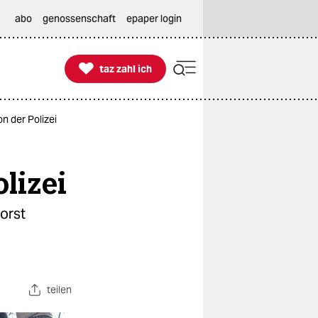
abo
genossenschaft
epaper login

taz zahl ich
taz zahl ich
 der Polizei
lizei
orst
teilen