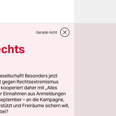
 Polizei am
Gerade nicht
 Gewahrsam
 eine
echts
hrend des
en wurden
assen.
esellschaft! Besonders jetzt
rt gegen Rechtsextremismus
z kooperiert daher mit „Alles
gegen
ller Einnahmen aus Anmeldungen
mmt es
. September – an die Kampagne,
s Essener
rstützt und Freiräume sichern will,
bei?
l.