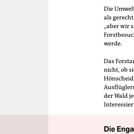
Die Umwelt
als gerecht
„aber wir 
Forstbesuc
werde.
Das Forstam
nicht, ob 
Hönscheid.
Ausflügler
der Wald j
Interessie
Die Enga