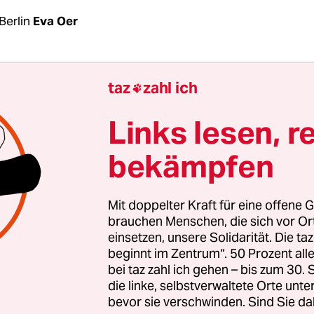
Berlin
Eva Oer
einer Räumungsaktion im Hambacher Forst hat die
taz
zahl ich

rei AktivistInnen des dortigen Protestcamps in
Wie bereits bei einem Einsatz im Mai ging es um
Links lesen, r
arrikade, mit der die UmweltschützerInnen die
bekämpfen
hrt zum Wald versperren. Eine Person harrte wä
auf der Turmbarrikade aus. Die drei AktivistInn
lben Tag wieder aus dem Polizeigewahrsam entl
Mit doppelter Kraft für eine offene G
brauchen Menschen, die sich vor O
einsetzen, unsere Solidarität. Die ta
 2012 besetzen KlimaaktivistInnen den Forst
, um 
beginnt im Zentrum“. 50 Prozent a
d Braunkohleabbau zu protestieren. Seitdem ko
bei taz zahl ich gehen – bis zum 30
er zu Räumungen. Eigentümer des Waldes ist da
die linke, selbstverwaltete Orte unte
bevor sie verschwinden. Sind Sie da
ernehmen RWE, das dort Braunkohle fördern wil