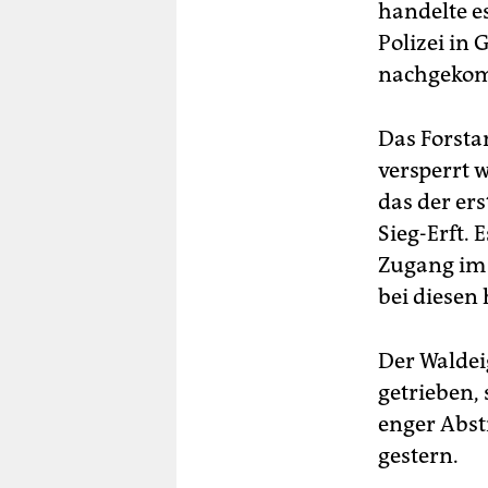
handelte e
Polizei in
nachgeko
Das Forsta
versperrt 
das der er
Sieg-Erft. 
Zugang im 
bei diesen
Der Waldei
getrieben, 
enger Abst
gestern.