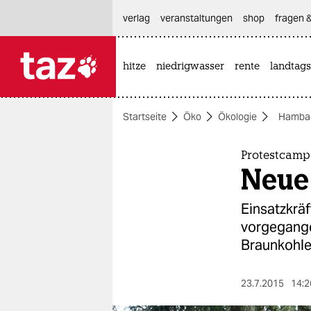
hautnavigation anspringen
hauptinhalt anspringen
footer anspringen
verlag
veranstaltungen
shop
fragen &
hitze
niedrigwasser
rente
landtags

taz zahl ich
taz zahl ich
Startseite
Öko
Ökologie
Hambac
themen
politik
Protestcamp
Neue
öko
Einsatzkrä
gesellschaft
vorgegange
Braunkohle
kultur
sport
23.7.2015
14:2