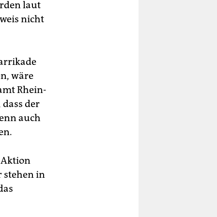
rden laut
weis nicht
Barrikade
en, wäre
tamt Rhein-
, dass der
 Denn auch
en.
 Aktion
r stehen in
das