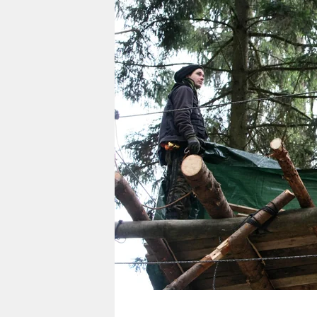
berlin
nord
wahrheit
verlag
verlag
veranstaltungen
shop
fragen & hilfe
unterstützen
abo
genossenschaft