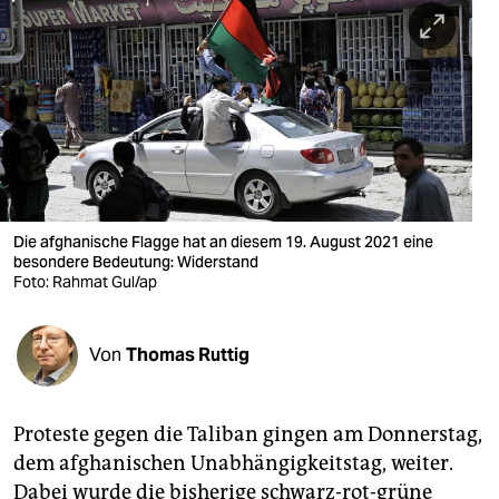
berlin
nord
wahrheit
verlag
verlag
veranstaltungen
Die afghanische Flagge hat an diesem 19. August 2021 eine
besondere Bedeutung: Widerstand
Foto: Rahmat Gul/ap
shop
fragen & hilfe
Von
Thomas Ruttig
unterstützen
abo
Proteste gegen die Taliban gingen am Donnerstag,
genossenschaft
dem afghanischen Unabhängigkeitstag, weiter.
Dabei wurde die bisherige schwarz-rot-grüne