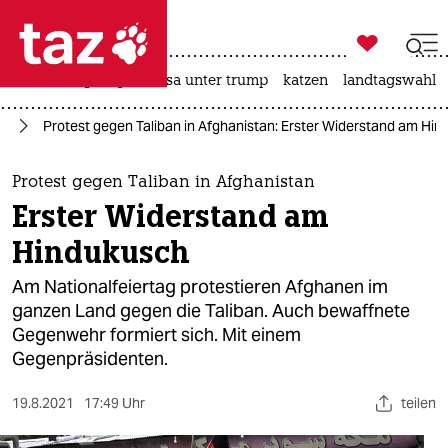

taz zahl ich
hitze
bergsteigen
usa unter trump
katzen
landtagswahl i

taz zahl ich
an
Protest gegen Taliban in Afghanistan: Erster Widerstand am Hi
taz zahl ich
themen
Protest gegen Taliban in Afghanistan
Erster Widerstand am
politik
Hindukusch
öko
Am Nationalfeiertag protestieren Afghanen im
ganzen Land gegen die Taliban. Auch bewaffnete
gesellschaft
Gegenwehr formiert sich. Mit einem
Gegenpräsidenten.
kultur
sport
19.8.2021
17:49 Uhr
teilen