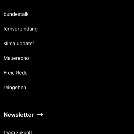
bundestalk
fernverbindung
klima update°
Mauerecho
Freie Rede
reingehen
Newsletter
team zukunft