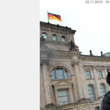
berlin
25.11.2010
16:
nord
wahrheit
verlag
verlag
veranstaltungen
shop
fragen & hilfe
unterstützen
abo
genossenschaft