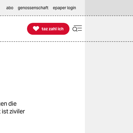
abo
genossenschaft
epaper login

taz zahl ich
taz zahl ich
en die
st ziviler