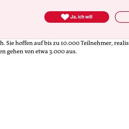
n mobilisieren sie für den "Tag X". Vorbild sind 
, Griechenland und Portugal, wo in den vergang

Ja, ich will
gelmäßig Hunderttausende gegen Sozialkürzunge
gen. Die Sozialproteste hierzulande hingegen hat
r kaum Konjunktur. Die Organisatoren sind tro
h. Sie hoffen auf bis zu 10.000 Teilnehmer, realis
n gehen von etwa 3.000 aus.