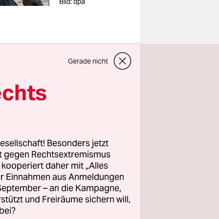
Bild: dpa
Gerade nicht
n. Wenn im
echts
 das
arlament
estieren.
esellschaft! Besonders jetzt
rngelds
rt gegen Rechtsextremismus
!", lautet
z kooperiert daher mit „Alles
ller Einnahmen aus Anmeldungen
onen und
. September – an die Kampagne,
r Tor.
rstützt und Freiräume sichern will,
bei?