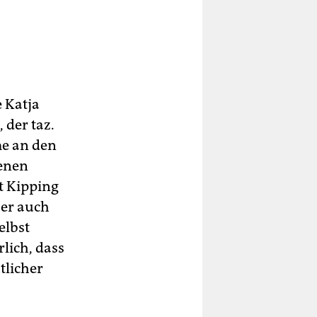
e Katja
 der taz.
me an den
fenen
rt Kipping
ber auch
elbst
lich, dass
tlicher