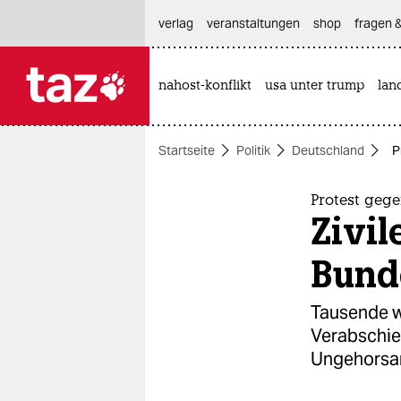
hautnavigation anspringen
hauptinhalt anspringen
footer anspringen
verlag
veranstaltungen
shop
fragen &
nahost-konflikt
usa unter trump
lan

taz zahl ich
taz zahl ich
Startseite
Politik
Deutschland
P
themen
politik
Protest geg
Zivi
öko
Bund
gesellschaft
Tausende w
kultur
Verabschie
Ungehorsam
sport