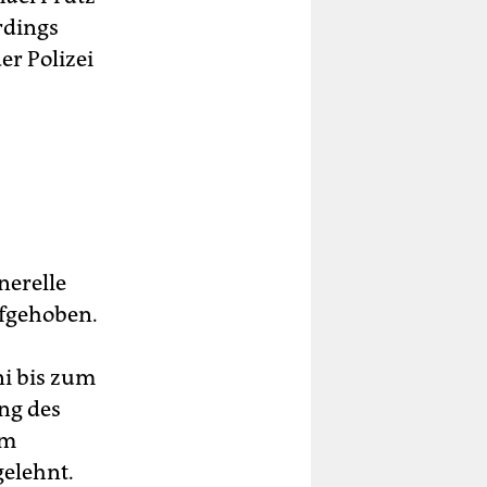
rdings
er Polizei
nerelle
ufgehoben.
ni bis zum
ng des
um
elehnt.