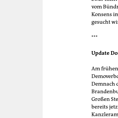
vom Bündnis
Konsens im
gesucht wir
***
Update Don
Am frühen 
Demoverbot
Demnach d
Brandenbur
Großen Ste
bereits je
Kanzleramt