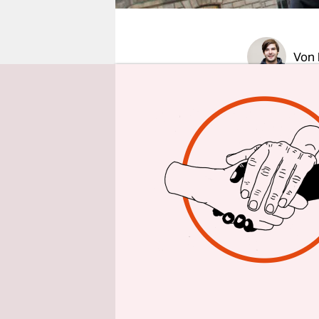
epaper login
Von
BERLIN
taz
Bundestag 
Regierungs
milliarden
tausende D
Besonders 
weckt ihre
der Aufruf
Parteien 