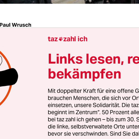
Paul Wrusch
taz
zahl ich

| Es soll die Krönung des heißen Herbstes werde
Links lesen, r
am Freitag nach viertägiger Debatte die
mehrheit den Haushalt für 2011 und damit auch
bekämpfen
schwere Sparpaket beschließt, wollen vor dem P
emonstranten gegen die sozialen Kürzungen prot
Mit doppelter Kraft für eine offene G
die Hartz-IV-Reform mit der Streichung des Elte
brauchen Menschen, die sich vor O
n Unmut. "Sparpaket stoppen! Bundestag belagern
einsetzen, unsere Solidarität. Die ta
beginnt im Zentrum“. 50 Prozent a
 des Bündnisses aus über 100 linken Organisati
bei taz zahl ich gehen – bis zum 30
zur Kundgebung und Demo vor dem Brandenburge
die linke, selbstverwaltete Orte unte
bevor sie verschwinden. Sind Sie da