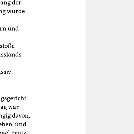
lang der
ung wurde
ern und
rstöße
usslands
ssiv
ngsgericht
tag war
ngig davon,
geben, und
hael Prütz