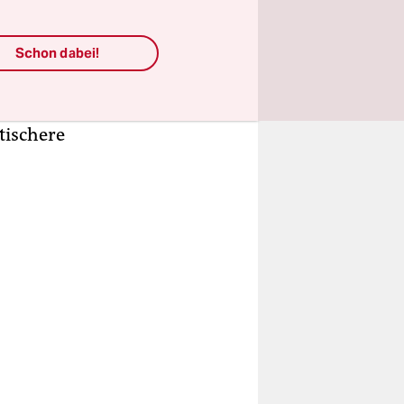
Länder wie
enen
Schon dabei!
n auf die
ten in
tzdem
tischere