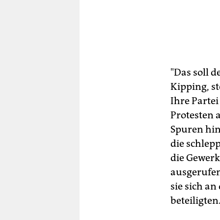
"Das soll d
Kipping, st
Ihre Parte
Protesten 
Spuren hint
die schlep
die Gewerk
ausgerufen 
sie sich a
beteiligten