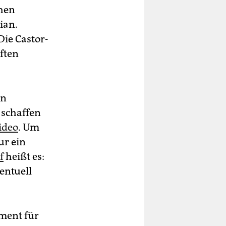
chen
tian.
Die Castor-
ften
en
 schaffen
ideo
. Um
ur ein
f
heißt es:
entuell
ment für