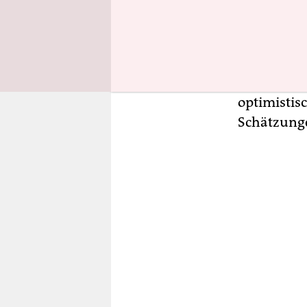
Seit Monate
Frankreich
Wochen re
Straße gin
diesem Jah
optimistisc
Schätzunge