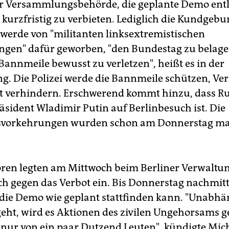
er Versammlungsbehörde, die geplante Demo ent
kurzfristig zu verbieten. Lediglich die Kundgeb
s werde von "militanten linksextremistischen
gen" dafür geworben, "den Bundestag zu belag
Bannmeile bewusst zu verletzen", heißt es in der
. Die Polizei werde die Bannmeile schützen, Ve
 verhindern. Erschwerend kommt hinzu, dass R
äsident Wladimir Putin auf Berlinbesuch ist. Die
tsvorkehrungen wurden schon am Donnerstag ma
toren legten am Mittwoch beim Berliner Verwaltu
h gegen das Verbot ein. Bis Donnerstag nachmit
 die Demo wie geplant stattfinden kann. "Unabhä
geht, wird es Aktionen des zivilen Ungehorsams 
 nur von ein paar Dutzend Leuten", kündigte Mic