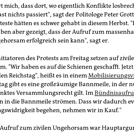
t mich, dass dort, wo eigentlich Konflikte losbre
st nichts passiert", sagt der Politologe Peter Grot
teste hätten es schwer gehabt in diesem Herbst. "
aben aber gezeigt, dass der Aufruf zum massenha
ehorsam erfolgreich sein kann", sagt er.
itiatoren des Protests am Freitag setzen auf zivil
. "Wir haben es auf die Schienen geschafft. Jetzt
den Reichstag", heißt es in einem
Mobilisierungsv
tag gibt es eine großräumige Bannmeile, in der n
nktes Versammlungsrecht gilt. Im
Bündnisaufru
n in die Bannmeile strömen. Dass wir dadurch ev
gswidrigkeit begehen, nehmen wir in Kauf."
 Aufruf zum zivilen Ungehorsam war Hauptargu