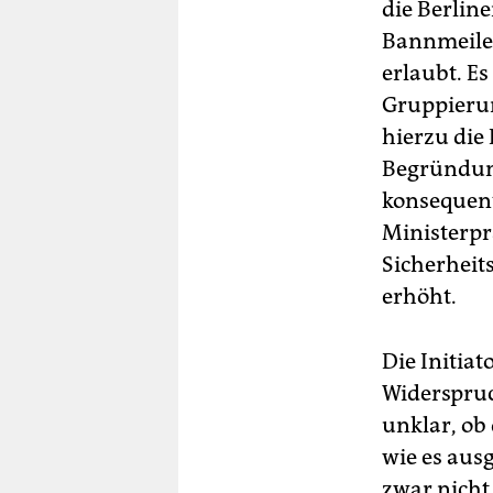
die Berlin
Bannmeile 
erlaubt. E
Gruppierun
hierzu die 
Begründung
konsequent
Ministerpr
Sicherhei
erhöht.
Die Initia
Widerspruc
unklar, ob
wie es aus
zwar nicht