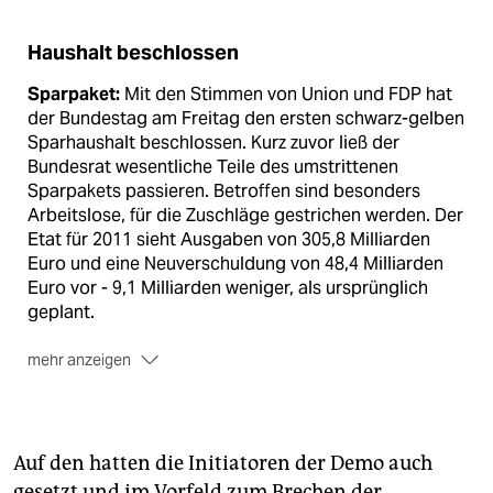
Haushalt beschlossen
Sparpaket:
Mit den Stimmen von Union und FDP hat
der Bundestag am Freitag den ersten schwarz-gelben
Sparhaushalt beschlossen. Kurz zuvor ließ der
Bundesrat wesentliche Teile des umstrittenen
Sparpakets passieren. Betroffen sind besonders
Arbeitslose, für die Zuschläge gestrichen werden. Der
Etat für 2011 sieht Ausgaben von 305,8 Milliarden
Euro und eine Neuverschuldung von 48,4 Milliarden
Euro vor - 9,1 Milliarden weniger, als ursprünglich
geplant.
mehr anzeigen
Kritik:
Die Opposition kritisierte die Pläne als sozial
unausgewogen. Auch trickse die Koalition bei der
neuen Schuldenbremse. Im laufenden Jahr wird eine
Neuverschuldung von 50 Milliarden Euro erwartet. Es
Auf den hatten die Initiatoren der Demo auch
wäre die höchste Nettokreditaufnahme.
(rtr/dpa/taz)
gesetzt und im Vorfeld zum Brechen der