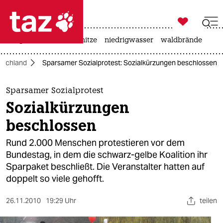

taz zahl ich
krieg in der ukraine
hitze
niedrigwasser
waldbrände

taz zahl ich
tschland
Sparsamer Sozialprotest: Sozialkürzungen beschlossen
taz zahl ich
themen
Sparsamer Sozialprotest
Sozialkürzungen
politik
beschlossen
öko
Rund 2.000 Menschen protestieren vor dem
Bundestag, in dem die schwarz-gelbe Koalition ihr
gesellschaft
Sparpaket beschließt. Die Veranstalter hatten auf
doppelt so viele gehofft.
kultur
sport
26.11.2010
19:29 Uhr
teilen