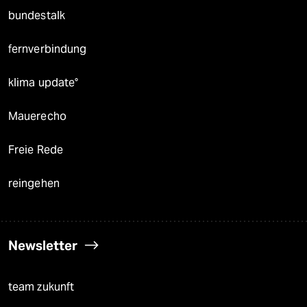
bundestalk
fernverbindung
klima update°
Mauerecho
Freie Rede
reingehen
Newsletter
team zukunft