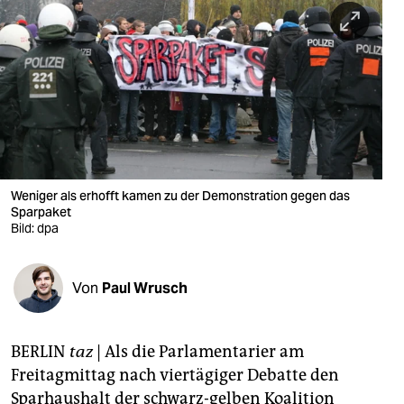
berlin
nord
wahrheit
verlag
verlag
veranstaltungen
Weniger als erhofft kamen zu der Demonstration gegen das
Sparpaket
shop
Bild: dpa
fragen & hilfe
Von
Paul Wrusch
unterstützen
abo
BERLIN
taz
| Als die Parlamentarier am
genossenschaft
Freitagmittag nach viertägiger Debatte den
Sparhaushalt der schwarz-gelben Koalition