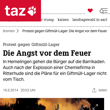

taz zahl ich
bergsteigen
usa unter trump
katzen
landtagswahl in sachs

taz zahl ich
Bremen
Protest gegen Giftmüll-Lager: Die Angst vor dem Feuer
taz zahl ich
themen
Protest gegen Giftmüll-Lager
Die Angst vor dem Feuer
politik
In Hemelingen gehen die Bürger auf die Barrikaden.
öko
Auch nach der Explosion einer Chemiefirma in
Ritterhude sind die Pläne für ein Giftmüll-Lager nicht
gesellschaft
vom Tisch.
kultur
16.9.2014
20:52 Uhr
teilen
sport