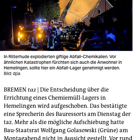
berlin
nord
wahrheit
verlag
verlag
In Ritterhude explodierten giftige Abfall-Chemikalien. Vor
ähnlichen Katastrophen fürchten sich auch die Anwohner in
veranstaltungen
Hemelingen, sollte hier ein Abfall-Lager genehmigt werden.
Bild: dpa
shop
BREMEN
taz
| Die Entscheidung über die
fragen & hilfe
Errichtung eines Chemiemüll-Lagers in
unterstützen
Hemelingen wird aufgeschoben. Das bestätigte
eine Sprecherin des Bauressorts am Dienstag der
abo
taz. Mehr als die mögliche Aufschiebung hatte
genossenschaft
Bau-Staatsrat Wolfgang Golasowski (Grüne) am
Montagabend nicht in Aussicht gestellt. Vor rund