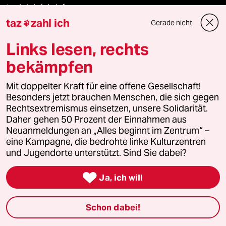
taz lab Infobrief
taz
zahl ich
Gerade nicht

Links lesen, rechts
Veranstaltungen
bekämpfen
Demnächst
Mit doppelter Kraft für eine offene Gesellschaft!
Besonders jetzt brauchen Menschen, die sich gegen
Rechtsextremismus einsetzen, unsere Solidarität.
Vor Ort
Daher gehen 50 Prozent der Einnahmen aus
Neuanmeldungen an „Alles beginnt im Zentrum“ –
Live im Stream
eine Kampagne, die bedrohte linke Kulturzentren
und Jugendorte unterstützt. Sind Sie dabei?
Vergangene

Ja, ich will
taz lab 2027
Schon dabei!