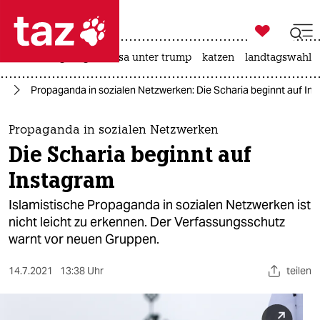

taz zahl ich
hitze
bergsteigen
usa unter trump
katzen
landtagswahl i

taz zahl ich
ta
Propaganda in sozialen Netzwerken: Die Scharia beginnt auf In
taz zahl ich
themen
Propaganda in sozialen Netzwerken
Die Scharia beginnt auf
politik
Instagram
öko
Islamistische Propaganda in sozialen Netzwerken ist
nicht leicht zu erkennen. Der Verfassungsschutz
gesellschaft
warnt vor neuen Gruppen.
kultur
14.7.2021
13:38 Uhr
teilen
sport