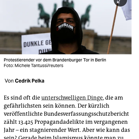
berlin
nord
wahrheit
verlag
verlag
Protestierender vor dem Brandenburger Tor in Berlin
Foto: Michele Tantussi/reuters
veranstaltungen
shop
Von
Cedrik Pelka
fragen & hilfe
Es sind oft die
unterschwelligen Dinge
, die am
unterstützen
gefährlichsten sein können. Der kürzlich
veröffentlichte Bundesverfassungsschutzbericht
abo
zählt 13.425 Propagandadelikte im vergangenen
genossenschaft
Jahr – ein stagnierender Wert. Aber wie kann das
sein? Gerade beim Islamismus könnte man zu