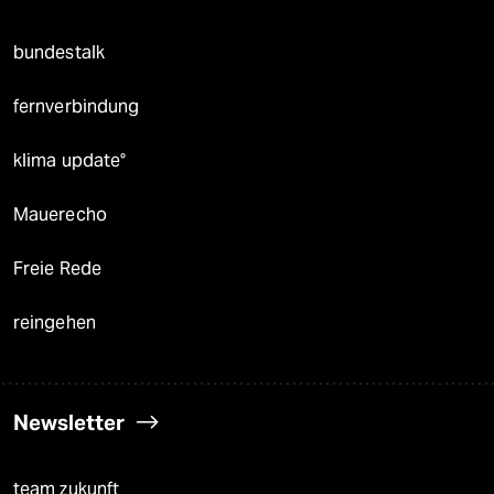
bundestalk
fernverbindung
klima update°
Mauerecho
Freie Rede
reingehen
Newsletter
team zukunft