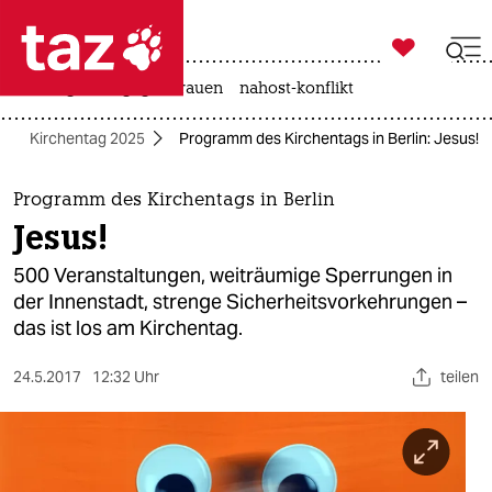

taz zahl ich
hitze
gewalt gegen frauen
nahost-konflikt

taz zahl ich
Kirchentag 2025
Programm des Kirchentags in Berlin: Jesus!
taz zahl ich
themen
Programm des Kirchentags in Berlin
Jesus!
politik
500 Veranstaltungen, weiträumige Sperrungen in
öko
der Innenstadt, strenge Sicherheitsvorkehrungen –
das ist los am Kirchentag.
gesellschaft
24.5.2017
12:32 Uhr
teilen
kultur
sport