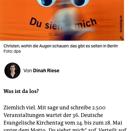
berlin
nord
wahrheit
verlag
Christen, wohin die Augen schauen: das gibt es selten in Berlin
verlag
Foto: dpa
veranstaltungen
Von
Dinah Riese
shop
fragen & hilfe
Was ist da los?
unterstützen
Ziemlich viel. Mit sage und schreibe 2.500
abo
Veranstaltungen wartet der 36. Deutsche
genossenschaft
Evangelische Kirchentag vom 24. bis zum 28. Mai
unter dem Motto „Du siehst mich“ auf. Verteilt auf