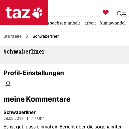

taz zahl ich
hitze
landtagswahl in sachsen-anhalt
arbeit
klimawandel

taz zahl ich
Startseite
Schwaberliner
taz zahl ich
Schwaberliner
themen
politik
Profil-Einstellungen
öko
gesellschaft
meine Kommentare
kultur
Schwaberliner
sport
28.08.2017 , 11:17 Uhr
Es ist gut, dass einmal ein Bericht über die sogenannten