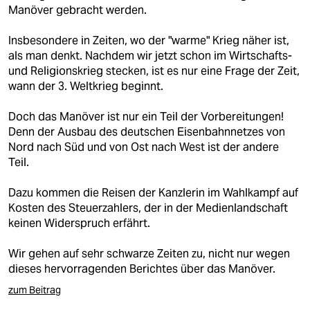
berlin
Manöver gebracht werden.
nord
Insbesondere in Zeiten, wo der "warme" Krieg näher ist,
als man denkt. Nachdem wir jetzt schon im Wirtschafts-
wahrheit
und Religionskrieg stecken, ist es nur eine Frage der Zeit,
wann der 3. Weltkrieg beginnt.
verlag
Doch das Manöver ist nur ein Teil der Vorbereitungen!
verlag
Denn der Ausbau des deutschen Eisenbahnnetzes von
Nord nach Süd und von Ost nach West ist der andere
veranstaltungen
Teil.
shop
Dazu kommen die Reisen der Kanzlerin im Wahlkampf auf
fragen & hilfe
Kosten des Steuerzahlers, der in der Medienlandschaft
keinen Widerspruch erfährt.
unterstützen
Wir gehen auf sehr schwarze Zeiten zu, nicht nur wegen
abo
dieses hervorragenden Berichtes über das Manöver.
genossenschaft
zum Beitrag