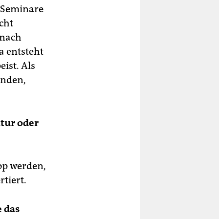
r Seminare
cht
 nach
a entsteht
ist. Als
anden,
atur oder
Pop werden,
tiert.
e das