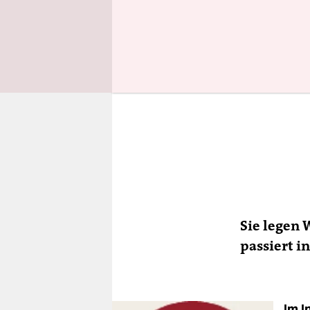
Sie legen 
passiert i
Im I