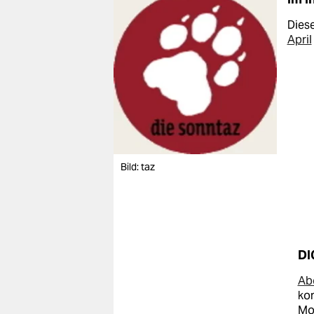
Diese
April
Bild: taz
DI
Abo
kom
Mon