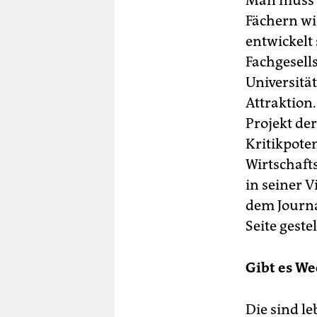
Fächern wi
entwickelt 
Fachgesell
Universitä
Attraktion.
Projekt de
Kritikpote
Wirtschaft
in seiner 
dem Journa
Seite gestel
Gibt es W
Die sind l