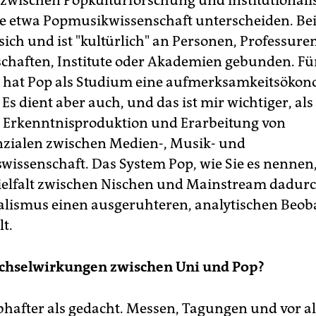
e etwa Popmusikwissenschaft unterscheiden. Be
sich und ist "kultürlich" an Personen, Professuren
schaften, Institute oder Akademien gebunden. Fü
t hat Pop als Studium eine aufmerksamkeitsöko
 Es dient aber auch, und das ist mir wichtiger, als
r Erkenntnisproduktion und Erarbeitung von
nzialen zwischen Medien-, Musik- und
swissenschaft. Das System Pop, wie Sie es nenne
Vielfalt zwischen Nischen und Mainstream dadur
lismus einen ausgeruhteren, analytischen Beob
lt.
echselwirkungen zwischen Uni und Pop?
ebhafter als gedacht. Messen, Tagungen und vor a