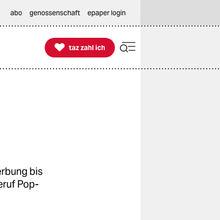
abo
genossenschaft
epaper login

taz zahl ich
taz zahl ich
erbung bis
eruf Pop-