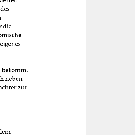
ides
,
r die
nomische
 eigenes
n, bekommt
ch neben
achter zur
llem