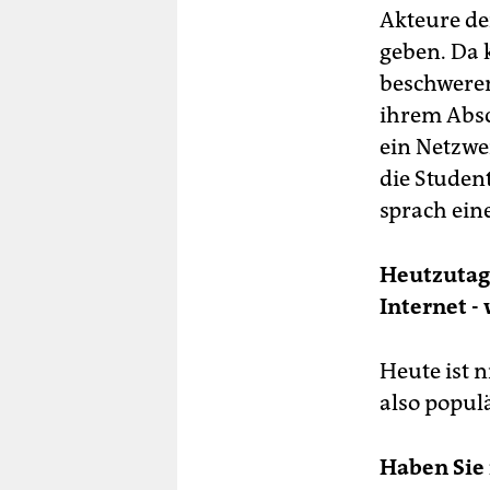
Akteure de
geben. Da 
beschweren
ihrem Absc
ein Netzwe
die Studen
sprach ein
Heutzutage
Internet -
Heute ist n
also populä
Haben Sie 