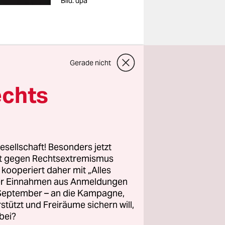
Bild: dpa
Gerade nicht
echts
, mit Bands
st
ächer
rtigen
esellschaft! Besonders jetzt
rt als
rt gegen Rechtsextremismus
 eine
z kooperiert daher mit „Alles
ller Einnahmen aus Anmeldungen
. September – an die Kampagne,
rstützt und Freiräume sichern will,
bei?