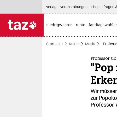
hautnavigation anspringen
hauptinhalt anspringen
footer anspringen
verlag
veranstaltungen
shop
fragen &
niedrigwasser
rente
landtagswahl i

taz zahl ich
taz zahl ich
Startseite
Kultur
Musik
Professo
themen
politik
Professor üb
"Pop 
öko
Erken
gesellschaft
Wir müssen
kultur
zur Popöko
Professor. 
sport