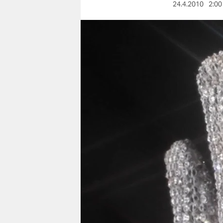
berlin
24.4.2010
2:00
nord
wahrheit
verlag
verlag
veranstaltungen
shop
fragen & hilfe
unterstützen
abo
genossenschaft