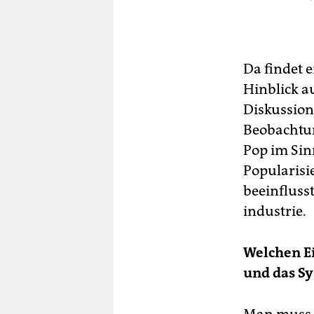
Da findet 
Hinblick a
Diskussion
Beobachtun
Pop im Sin
Popularisi
beeinfluss
industrie.
Welchen Ei
und das S
Man muss z