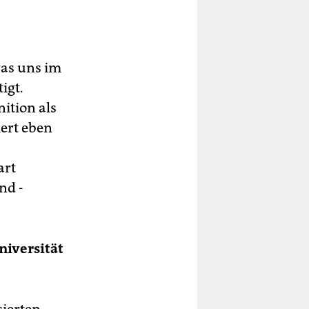
was uns im
igt.
ition als
iert eben
art
nd -
niversität
sierten