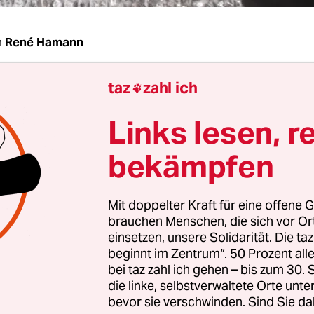
n
René Hamann
taz
zahl ich
Jacke, wie wird man Pop-Professor?

Links lesen, r
Jacke:
Weil ich mich stets damit beschäftigt habe
ar, bei Plattenfirmen, Konzerten und als Journali
bekämpfen
 habe, versucht habe, Pop in die eigenen Studienf
hieben. Was nur selten gelang, bis ich einen dera
Mit doppelter Kraft für eine offene G
g an der Universität Paderborn entdeckt habe, do
brauchen Menschen, die sich vor O
ragter arbeitete und mich dann ganz spießig um
einsetzen, unsere Solidarität. Die ta
beworben habe.
beginnt im Zentrum“. 50 Prozent a
bei taz zahl ich gehen – bis zum 30
die linke, selbstverwaltete Orte unte
bevor sie verschwinden. Sind Sie da