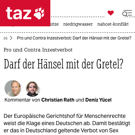

taz zahl ich
krieg in der ukraine
hitze
niedrigwasser
nahost-konflikt

taz zahl ich
ages
Pro und Contra Inzestverbot: Darf der Hänsel mit der Gretel?
taz zahl ich
Pro und Contra Inzestverbot
themen
Darf der Hänsel mit der Gretel?
politik
öko
gesellschaft
Kommentar von
Christian Rath
und
Deniz Yücel
kultur
Der Europäische Gerichtshof für Menschenrechte
sport
weist die Klage eines Deutschen ab. Damit bestätigt
er das in Deutschland geltende Verbot von Sex