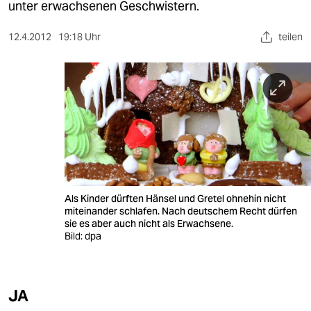
berlin
unter erwachsenen Geschwistern.
nord
12.4.2012
19:18 Uhr
teilen
wahrheit
verlag
verlag
veranstaltungen
shop
Als Kinder dürften Hänsel und Gretel ohnehin nicht
fragen & hilfe
miteinander schlafen. Nach deutschem Recht dürfen
sie es aber auch nicht als Erwachsene.
unterstützen
Bild: dpa
abo
genossenschaft
JA