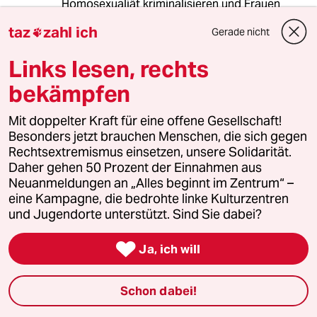
Homosexualiät kriminalisieren und Frauen
zurück an den Herd schicken.
taz
zahl ich
Gerade nicht

Ach ja, natürlich soll Kindesmissbrauch
Links lesen, rechts
weiterhin streng bestraft werden, aber darum
geht es hier doch gar nicht.
bekämpfen
Mit doppelter Kraft für eine offene Gesellschaft!
earendil
Besonders jetzt brauchen Menschen, die sich gegen
E
Rechtsextremismus einsetzen, unsere Solidarität.
13.04.2012
,
13:38 Uhr
Daher gehen 50 Prozent der Einnahmen aus
Dass Deniz Yücel hier allen Ernstes mit "Moses,
Neuanmeldungen an „Alles beginnt im Zentrum“ –
Solon und etliche[n] namenlose[n]
eine Kampagne, die bedrohte linke Kulturzentren
Priesterinnen und Häuptlinge[n]" argumentiert,
und Jugendorte unterstützt. Sind Sie dabei?
und damit den gleichen vernunft- und damit
tatsächlich zivilisationsfeindlichen Bullshit

Ja, ich will
produziert wie schon vor Jahren ein Kollege in
seiner damaligen Wirkungsstätte (
http://jungle-
world.com/artikel/2008/13/21445.html
), lässt
Schon dabei!
mich nur kopfschüttelnd zurück. Nein, Deniz, es
geht nicht um irgendwelche ominösen