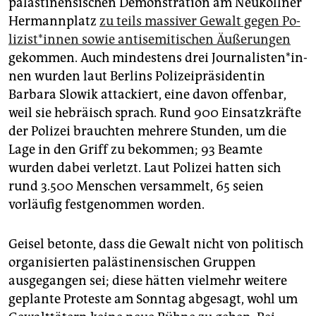
palästinensischen Demonstration am Neuköllner
Hermannplatz
zu teils massiver Gewalt gegen Po­
li­zis­t*in­nen sowie antisemitischen Äußerungen
gekommen. Auch mindestens drei Jour­na­lis­ten*­in­
nen wurden laut Berlins Polizeipräsidentin
Barbara Slowik attackiert, eine davon offenbar,
weil sie hebräisch sprach. Rund 900 Einsatzkräfte
der Polizei brauchten mehrere Stunden, um die
Lage in den Griff zu bekommen; 93 Beamte
wurden dabei verletzt. Laut Polizei hatten sich
rund 3.500 Menschen versammelt, 65 seien
vorläufig festgenommen worden.
Geisel betonte, dass die Gewalt nicht von politisch
organisierten palästinensischen Gruppen
ausgegangen sei; diese hätten vielmehr weitere
geplante Proteste am Sonntag abgesagt, wohl um