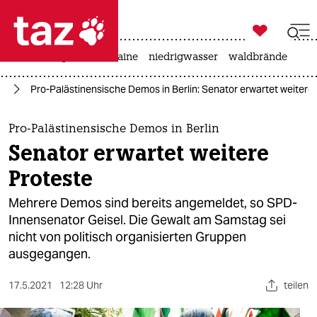

taz zahl ich
hitze
krieg in der ukraine
niedrigwasser
waldbrände

taz zahl ich
in
Pro-Palästinensische Demos in Berlin: Senator erwartet weitere
taz zahl ich
themen
Pro-Palästinensische Demos in Berlin
Senator erwartet weitere
politik
Proteste
öko
Mehrere Demos sind bereits angemeldet, so SPD-
Innensenator Geisel. Die Gewalt am Samstag sei
gesellschaft
nicht von politisch organisierten Gruppen
ausgegangen.
kultur
sport
17.5.2021
12:28 Uhr
teilen