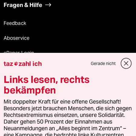
Fragen & Hilfe
Feedback
Aboservice
ePaper Login
taz
zahl ich
Gerade nicht

Downloads für Abonnierende
Links lesen, rechts
bekämpfen
© 2026 taz Verlags und Vertriebs GmbH
Alle Rechte vorbehalten. Bei rechtlichen Fragen oder für Genehmigungen
Mit doppelter Kraft für eine offene Gesellschaft!
wenden Sie sich bitte an
lizenzen@taz.de
Besonders jetzt brauchen Menschen, die sich gegen
Rechtsextremismus einsetzen, unsere Solidarität.
Daher gehen 50 Prozent der Einnahmen aus
Feedback
Redaktionsstatut
Kommune-Richtlinien
KI-
Neuanmeldungen an „Alles beginnt im Zentrum“ –
eine Kampagne, die bedrohte linke Kulturzentren