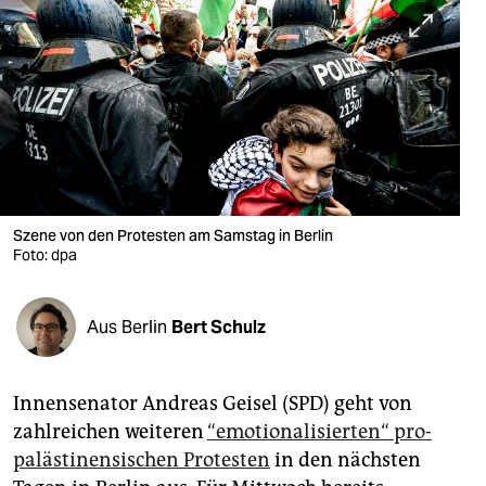
berlin
nord
wahrheit
verlag
verlag
veranstaltungen
Szene von den Protesten am Samstag in Berlin
Foto: dpa
shop
fragen & hilfe
Aus Berlin
Bert Schulz
unterstützen
Innensenator Andreas Geisel (SPD) geht von
abo
zahlreichen weiteren
“emotionalisierten“ pro-
genossenschaft
palästinensischen Protesten
in den nächsten