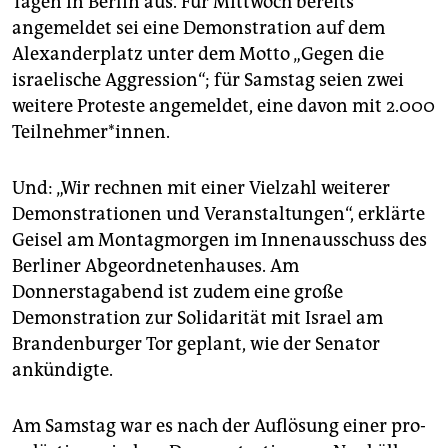
Tagen in Berlin aus. Für Mittwoch bereits
epaper login
angemeldet sei eine Demonstration auf dem
Alexanderplatz unter dem Motto „Gegen die
israelische Aggression“; für Samstag seien zwei
weitere Proteste angemeldet, eine davon mit 2.000
Teilnehmer*innen.
Und: „Wir rechnen mit einer Vielzahl weiterer
Demonstrationen und Veranstaltungen“, erklärte
Geisel am Montagmorgen im Innenausschuss des
Berliner Abgeordnetenhauses. Am
Donnerstagabend ist zudem eine große
Demonstration zur Solidarität mit Israel am
Brandenburger Tor geplant, wie der Senator
ankündigte.
Am Samstag war es nach der Auflösung einer pro-