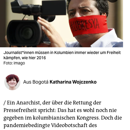
berlin
nord
wahrheit
verlag
verlag
Journalist*innen müssen in Kolumbien immer wieder um Freiheit
kämpfen, wie hier 2016
veranstaltungen
Foto: imago
shop
Aus Bogotá
Katharina Wojczenko
fragen & hilfe
unterstützen
/ Ein Anarchist, der über die Rettung der
abo
Pressefreiheit spricht: Das hat es wohl noch nie
gegeben im kolumbianischen Kongress. Doch die
genossenschaft
pandemiebedingte Videobotschaft des