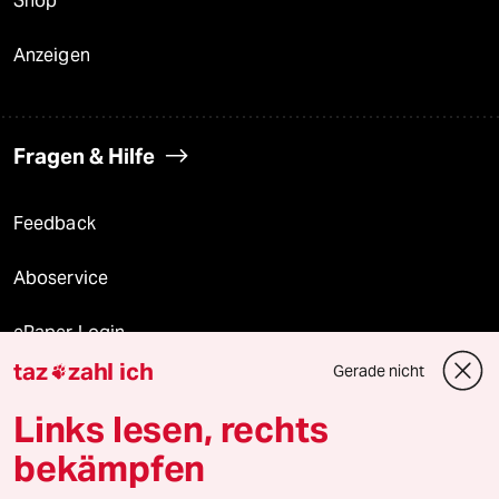
Shop
Anzeigen
Fragen & Hilfe
Feedback
Aboservice
ePaper Login
taz
zahl ich
Gerade nicht

Downloads für Abonnierende
Links lesen, rechts
bekämpfen
© 2026 taz Verlags und Vertriebs GmbH