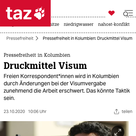

taz zahl ich
krieg in der ukraine
hitze
niedrigwasser
nahost-konflikt

taz zahl ich
Pressefreiheit
Pressefreiheit in Kolumbien: Druckmittel Visum
taz zahl ich
themen
Pressefreiheit in Kolumbien
Druckmittel Visum
politik
Freien Korrespondent*innen wird in Kolumbien
öko
durch Änderungen bei der Visumvergabe
zunehmend die Arbeit erschwert. Das könnte Taktik
gesellschaft
sein.
kultur
23.10.2020
10:06 Uhr
teilen
sport