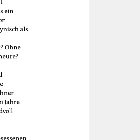
t
s ein
on
ynisch als:
k? Ohne
aneure?
d
ie
ohner
i Jahre
dvoll
esessenen