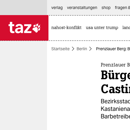
hautnavigation anspringen
hauptinhalt anspringen
footer anspringen
verlag
veranstaltungen
shop
fragen &
nahost-konflikt
usa unter trump
lan

taz zahl ich
taz zahl ich
Startseite
Berlin
Prenzlauer Berg: B
themen
politik
Prenzlauer 
Bürge
öko
Casti
gesellschaft
Bezirksstad
kultur
Kastanienal
Barbetreib
sport