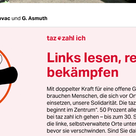
ovac
und
G. Asmuth
taz
zahl ich
fezeichen stehen hinter jeder Parole. Insgesamt

fezeichen finden sich auf dem
Plakat
, das in jed
Links lesen, r
chaufenster hängt. "Nein zur Zerstörung der
lee!!!", heißt es dort. "Nein zu Parkplätzen auf 
bekämpfen
g!!!" Und vor allem: "Nein zur Bevormundung!!!" 
hat eine gewisse Dringlichkeit. Ginge es nach de
Mit doppelter Kraft für eine offene G
t Pankow
, dann würde die Kastanienallee in Pre
brauchen Menschen, die sich vor O
Ende November umgebaut. Der Schnee hat die Arb
einsetzen, unsere Solidarität. Die ta
 und wütenden Anwohnern eine Chance gegeben. 
beginnt im Zentrum“. 50 Prozent a
bei taz zahl ich gehen – bis zum 30
fen sie zum Aktionstag. Außerdem werden Unter
die linke, selbstverwaltete Orte unte
Bürgerentscheid gesammelt.
bevor sie verschwinden. Sind Sie da