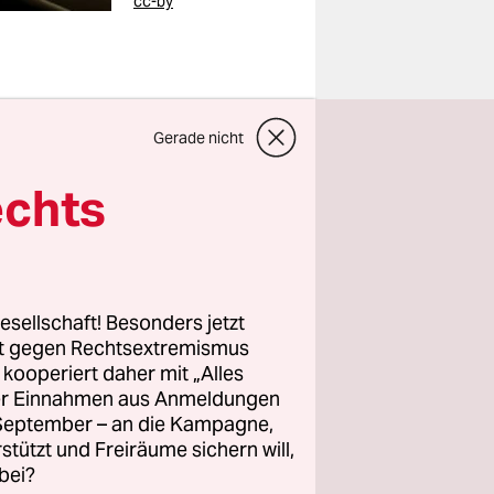
cc-by
 sechsmal
Gerade nicht
em zweiten
echts
dem
Die
m
esellschaft! Besonders jetzt
nzlauer
rt gegen Rechtsextremismus
eiten auf
z kooperiert daher mit „Alles
Für
ller Einnahmen aus Anmeldungen
. September – an die Kampagne,
schriften
rstützt und Freiräume sichern will,
bei?