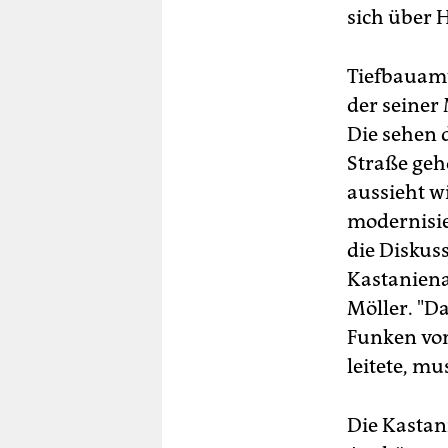
sich über 
Tiefbauamt
der seiner
Die sehen 
Straße gehö
aussieht w
modernisie
die Diskuss
Kastaniena
Möller. "Da
Funken vom
leitete, m
Die Kastani