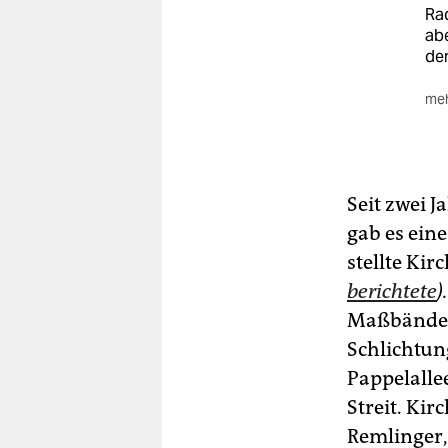
Rad
abe
de
meh
Da
Unt
Pa
De
Seit zwei 
de
gab es ei
Ode
stellte Ki
ein
htt
berichtete
).
Maßbänder
Schlichtun
Pappelallee
Streit. Ki
Remlinger,