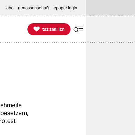
abo
genossenschaft
epaper login

taz zahl ich
taz zahl ich
sgehmeile
xbesetzern,
rotest