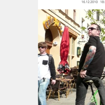
berlin
16.12.2010
18:
nord
wahrheit
verlag
verlag
veranstaltungen
shop
fragen & hilfe
unterstützen
abo
genossenschaft