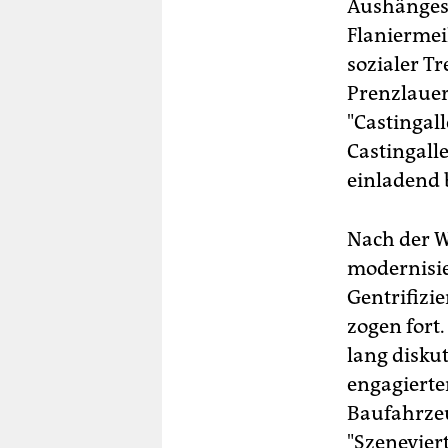
Aushängesc
Flaniermei
sozialer T
Prenzlauer 
"Castingalle
Castingall
einladend b
Nach der W
modernisie
Gentrifizi
zogen fort
lang disku
engagierter
Baufahrzeu
"Szenevier