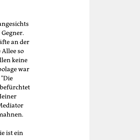
angesichts
 Gegner.
fte an der
 Allee so
llen keine
bolage war
 "Die
 befürchtet
Heiner
Mediator
rmahnen.
e ist ein