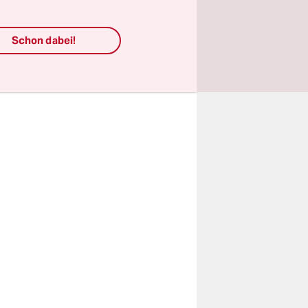
t nicht um
. Wie in
Schon dabei!
 sondern
eine grüne