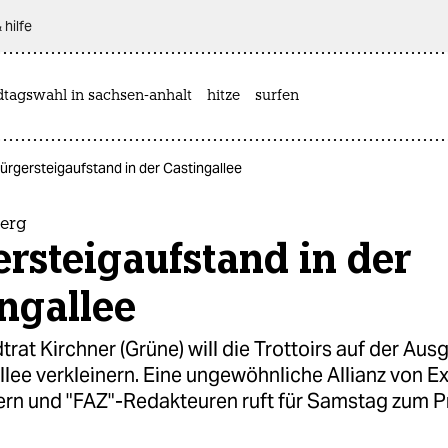
 hilfe
dtagswahl in sachsen-anhalt
hitze
surfen
ürgersteigaufstand in der Castingallee
Berg
rsteigaufstand in der
ngallee
trat Kirchner (Grüne) will die Trottoirs auf der Au
lee verkleinern. Eine ungewöhnliche Allianz von E
ern und "FAZ"-Redakteuren ruft für Samstag zum P