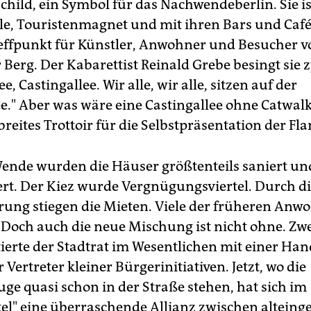
hild, ein Symbol für das Nachwendeberlin. Sie is
le, Touristenmagnet und mit ihren Bars und Café
reffpunkt für Künstler, Anwohner und Besucher v
Berg. Der Kabarettist Reinald Grebe besingt sie z
e, Castingallee. Wir alle, wir alle, sitzen auf der
ee." Aber was wäre eine Castingallee ohne Catwal
reites Trottoir für die Selbstpräsentation der Fl
ende wurden die Häuser größtenteils saniert un
rt. Der Kiez wurde Vergnügungsviertel. Durch d
erung stiegen die Mieten. Viele der früheren Anw
. Doch auch die neue Mischung ist nicht ohne. Zwe
tierte der Stadtrat im Wesentlichen mit einer Han
 Vertreter kleiner Bürgerinitiativen. Jetzt, wo die
ge quasi schon in der Straße stehen, hat sich im
tel" eine überraschende Allianz zwischen alteing