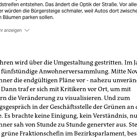
streifen entstehen. Das ändert die Optik der Straße. Vor all
r würden die Bürgersteige schmaler, weil Autos dort zwisch
n Bäumen parken sollen.
r anzeigen
s Bürgerbegehren:
Bürgerinitiative Wasserturm
sammelt
erschriften für einen Bürgerentscheid gegen den Umbau. 8.
nkower Wahlberechtigte müssten unterzeichnen.
r Aktionstag: Am
Samstag, 18.12.10, von 15 bis 18 Uhr
Jahren wird über die Umgestaltung gestritten. Im 
monstrieren Anwohner auf der Kreuzung Kastanienallee,
ne fünfstündige Anwohnerversammlung. Mitte N
rberger Straße. Dort solle es neben Infos und Glühwein auc
rchner die endgültigen Pläne vor - nahezu unverä
en Auftritt von DJ Dr. Motte geben. Weitere Infos
hier
oder
hi
p://stoppt-kastanienallee21.posterous.com/
Dann traf er sich mit Kritikern vor Ort, um mit
n die Veränderung zu visualisieren. Und zum
gsgespräch in der Geschäftsstelle der Grünen an 
. Es brachte keine Einigung, kein Verständnis, n
rchner sah von Stunde zu Stunde genervter aus. St
 grüne Fraktionschefin im Bezirksparlament, be