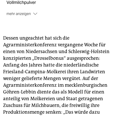
Vollmilchpulver
mehr anzeigen
Zum Vergleich
: 2.397.000 Tonnen
Molkereierzeugnisse wurden 2005 aus der EU
ausgeführt, davon waren 545.000 Tonnen Käse,
188.000 Tonnen Magermilchpulver, 364.000 Tonnen
Dessen ungeachtet hat sich die
Molke/Molkepulver, 490.000 Tonnen Vollmilchpulver
Agrarministerkonferenz vergangene Woche für
einen von Niedersachsen und Schleswig-Holstein
konzipierten „Drosselbonus“ ausgesprochen:
Anfang des Jahres hatte die niederländische
Friesland-Campina-Molkerei ihren Landwirten
weniger gelieferte Mengen vergütet. Auf der
Agrarministerkonferenz im mecklenburgischen
Göhren-Lebbin diente das als Modell für einen
anteilig von Molkereien und Staat getragenen
Zuschuss für Milchbauern, die freiwillig ihre
Produktionsmenge senken: „Das würde dazu