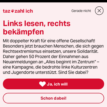
taz Blogs
taz
zahl ich
Gerade nicht

taz FUTURZWEI
Links lesen, rechts
Le Monde diplomatique
bekämpfen
taz Archiv
Mit doppelter Kraft für eine offene Gesellschaft!
Besonders jetzt brauchen Menschen, die sich gegen
Rechtsextremismus einsetzen, unsere Solidarität.
Daher gehen 50 Prozent der Einnahmen aus
Mehr taz Angebote
Neuanmeldungen an „Alles beginnt im Zentrum“ –
eine Kampagne, die bedrohte linke Kulturzentren
und Jugendorte unterstützt. Sind Sie dabei?
Reisen

Ja, ich will
Kantine
Schon dabei!
Shop