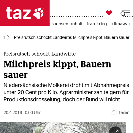

taz zahl ich
hitze
landtagswahl in sachsen-anhalt
iran-krieg
klimawand

taz zahl ich
ord
Preisrutsch schockt Landwirte: Milchpreis kippt, Bauern sauer
taz zahl ich
themen
Preisrutsch schockt Landwirte
Milchpreis kippt, Bauern
politik
sauer
öko
Niedersächsische Molkerei droht mit Abnahmepreis
unter 20 Cent pro Kilo. Agrarminister zahlte gern für
gesellschaft
Produktionsdrosselung, doch der Bund will nicht.
kultur
20.4.2016
0:00 Uhr
teilen
sport