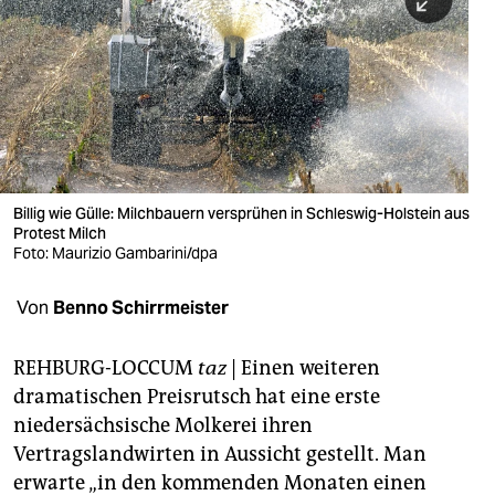
berlin
nord
wahrheit
verlag
verlag
Billig wie Gülle: Milchbauern versprühen in Schleswig-Holstein aus
Protest Milch
veranstaltungen
Foto: Maurizio Gambarini/dpa
shop
Von
Benno Schirrmeister
fragen & hilfe
unterstützen
REHBURG-LOCCUM
taz
| Einen weiteren
dramatischen Preisrutsch hat eine erste
abo
niedersächsische Molkerei ihren
Vertragslandwirten in Aussicht gestellt. Man
genossenschaft
erwarte „in den kommenden Monaten einen