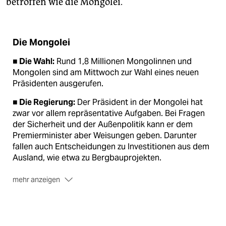
betroffen wie die Mongolei.
Die Mongolei
■ Die Wahl:
Rund 1,8 Millionen Mongolinnen und
Mongolen sind am Mittwoch zur Wahl eines neuen
Präsidenten ausgerufen.
■ Die Regierung:
Der Präsident in der Mongolei hat
zwar vor allem repräsentative Aufgaben. Bei Fragen
der Sicherheit und der Außenpolitik kann er dem
Premierminister aber Weisungen geben. Darunter
fallen auch Entscheidungen zu Investitionen aus dem
Ausland, wie etwa zu Bergbauprojekten.
mehr anzeigen
■ Die Kandidaten:
Die größten Gewinnchancen hat
der seit 2009 regierende Elbegdorj. Er tritt für die
Demokratische Partei (DP) an und gilt als eher