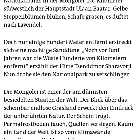
Nationalparks in der Mongolei, 150 Kilometer
epaper login
südwestlich der Hauptstadt Ulaan Baatar. Gelbe
Steppenblumen blühen, Schafe grasen, es duftet
nach Lavendel.
Doch nur einige hundert Meter entfernt erstreckt
sich eine mächtige Sanddüne. „Noch vor fünf
Jahren war die Wüste Hunderte von Kilometern
entfernt“, erzählt der Hirte Tsenddmor Sharavorji.
Nun drohe sie den Nationalpark zu verschlingen.
Die Mongolei ist einer der am dünnsten
besiedelten Staaten der Welt. Der Blick über das
scheinbar endlose Grasland erweckt den Eindruck
der unberührten Natur. Der Schein trügt.
Permafrostböden tauen, Quellen versiegen. Kaum
ein Land der Welt ist so vom Klimawandel