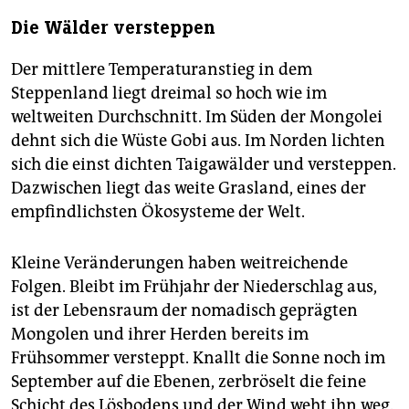
wirtschaftsliberal. Sein Herausforderer von der
Die Wälder versteppen
Volkspartei (MVP), der Ringer Badmaanyambuu
Baterdene, spricht sich dafür aus, dass die
Der mittlere Temperaturanstieg in dem
Bodenschätze in mongolischer Hand bleiben müssen.
Gesundheitsministerin Natsag Udval ist die dritte
Steppenland liegt dreimal so hoch wie im
Kandidatin und tritt für die Mongolische
weltweiten Durchschnitt. Im Süden der Mongolei
Revolutionäre Volkspartei an. Ihr werden keine
dehnt sich die Wüste Gobi aus. Im Norden lichten
großen Chancen eingeräumt.
sich die einst dichten Taigawälder und versteppen.
■ Die Rohstoffe:
Die Mongolei hat 3,2 Millionen
Dazwischen liegt das weite Grasland, eines der
Einwohner, ist aber flächenmäßig das zehntgrößte
empfindlichsten Ökosysteme der Welt.
Land der Welt. Vor allem aber ist das Land ein
Rohstoffgigant. Investoren aus aller Welt buhlen um
Kleine Veränderungen haben weitreichende
die Vorkommen von Kupfer, Gold, Kohle und seltenen
Erden. Deutschland hat 2011 mit der Mongolei ein
Folgen. Bleibt im Frühjahr der Niederschlag aus,
Rohstoffabkommen abgeschlossen.
ist der Lebensraum der nomadisch geprägten
Mongolen und ihrer Herden bereits im
Frühsommer versteppt. Knallt die Sonne noch im
September auf die Ebenen, zerbröselt die feine
Schicht des Lösbodens und der Wind weht ihn weg.