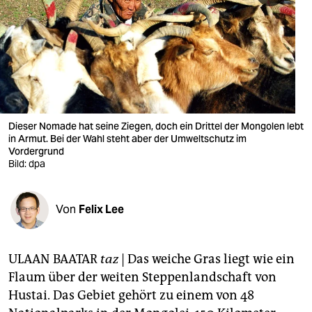
berlin
nord
wahrheit
verlag
verlag
Dieser Nomade hat seine Ziegen, doch ein Drittel der Mongolen lebt
in Armut. Bei der Wahl steht aber der Umweltschutz im
veranstaltungen
Vordergrund
Bild: dpa
shop
fragen & hilfe
Von
Felix Lee
unterstützen
ULAAN BAATAR
taz
| Das weiche Gras liegt wie ein
abo
Flaum über der weiten Steppenlandschaft von
genossenschaft
Hustai. Das Gebiet gehört zu einem von 48