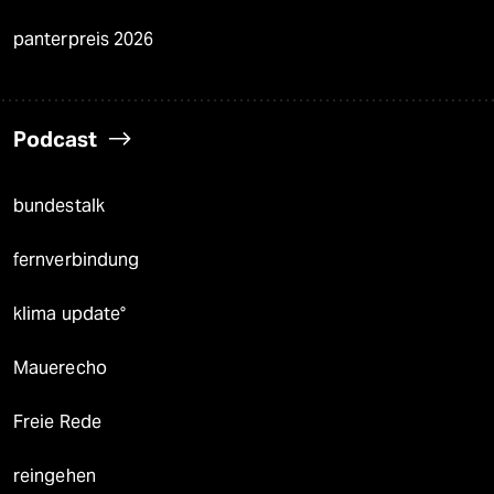
panterpreis 2026
Podcast
bundestalk
fernverbindung
klima update°
Mauerecho
Freie Rede
reingehen