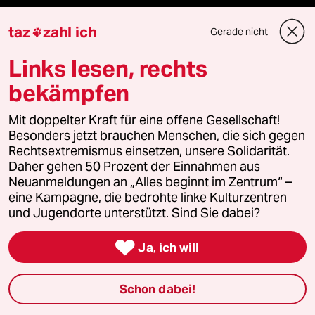
Feedback
taz
zahl ich
Gerade nicht

Links lesen, rechts
Aboservice
bekämpfen
ePaper Login
Mit doppelter Kraft für eine offene Gesellschaft!
Downloads für Abonnierende
Besonders jetzt brauchen Menschen, die sich gegen
Rechtsextremismus einsetzen, unsere Solidarität.
Daher gehen 50 Prozent der Einnahmen aus
Neuanmeldungen an „Alles beginnt im Zentrum“ –
© 2026 taz Verlags und Vertriebs GmbH
eine Kampagne, die bedrohte linke Kulturzentren
Alle Rechte vorbehalten. Bei rechtlichen Fragen oder für Genehmigungen
und Jugendorte unterstützt. Sind Sie dabei?
wenden Sie sich bitte an
lizenzen@taz.de

Ja, ich will
Feedback
Redaktionsstatut
Kommune-Richtlinien
KI-
Schon dabei!
Leitlinie
Informant
Datenschutz
Impressum
AGB