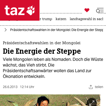

taz zahl ich
bergsteigen
usa unter trump
katzen
landtagswahl in sachs

taz zahl ich
ie
Präsidentschaftswahlen in der Mongolei: Die Energie der Steppe
taz zahl ich
themen
Präsidentschaftswahlen in der Mongolei
Die Energie der Steppe
politik
Viele Mongolen leben als Nomaden. Doch die Wüste
öko
wächst, das Vieh stirbt. Die
Präsidentschaftsanwärter wollen das Land zur
gesellschaft
Ökonation entwickeln.
kultur
26.6.2013
12:14 Uhr
teilen
sport