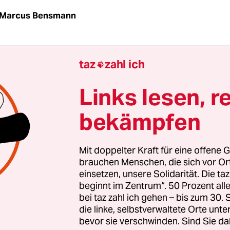
Marcus Bensmann
K
taz
| Die Emotionen kochen über. In einem Wahll
taz
zahl ich

eschimpft dessen Leiterin Ludmilla Makarajew la
bachter, Geld genommen zu haben, um die Stim
Links lesen, r
. Der Kirgise beschuldigt die Lehrerin, die Wahlen
bekämpfen
s kirgisischen Premiers und Vorsitzenden der
kratischen Partei, Almasbek Atmabajew, manipu
Mit doppelter Kraft für eine offene G
brauchen Menschen, die sich vor O
einsetzen, unsere Solidarität. Die ta
ober stimmen die Menschen in Kirgistan über e
beginnt im Zentrum“. 50 Prozent a
n ab. Ersten Angaben zufolge gingen nur 46 Proz
bei taz zahl ich gehen – bis zum 30
die Urnen. Vor allem die Usbeken blieben zu Ha
die linke, selbstverwaltete Orte unte
bevor sie verschwinden. Sind Sie da
 seit dem Zusammenbruch der Sowjetunion 1991 