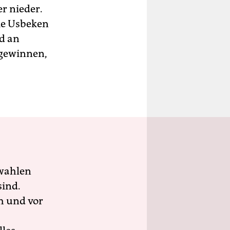
r nieder.
die Usbeken
d an
 gewinnen,
wahlen
sind.
h und vor