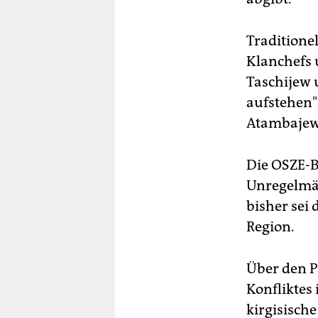
Traditione
Klanchefs 
Taschijew
aufstehen",
Atambajew
Die OSZE-B
Unregelmäß
bisher sei
Region.
Über den P
Konfliktes
kirgisisch