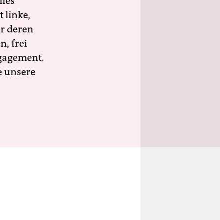
lles
 linke,
ür deren
n, frei
ngagement.
e unsere