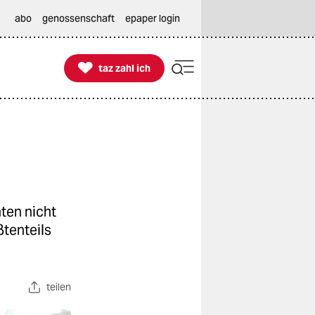
abo
genossenschaft
epaper login

taz zahl ich
taz zahl ich
ten nicht
ßtenteils
teilen