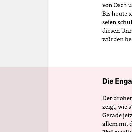
von Osch u
Bis heute 
seien schu
diesen Unr
würden bei
Die Enga
Der drohe
zeigt, wie
Gerade jet
allem mit d