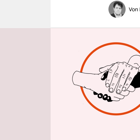
epaper login
Von
BISCHKE
Bischkek b
einen Beo
kritisieren
Gunsten de
sozialdemo
wollen.
Am 30. Okt
Präsidente
Wähler an 
ersten Mal