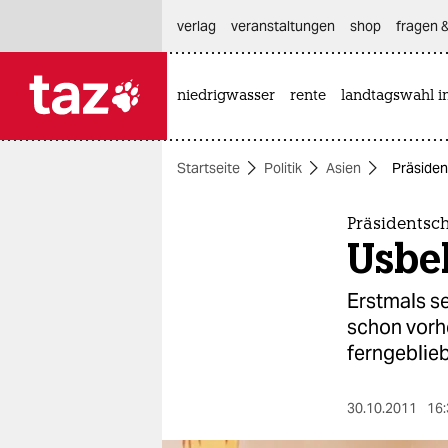
hautnavigation anspringen
hauptinhalt anspringen
footer anspringen
verlag
veranstaltungen
shop
fragen &
niedrigwasser
rente
landtagswahl i

taz zahl ich
taz zahl ich
Startseite
Politik
Asien
Präsiden
themen
politik
Präsidentsch
Usbe
öko
Erstmals s
gesellschaft
schon vorhe
ferngeblie
kultur
sport
30.10.2011
16: