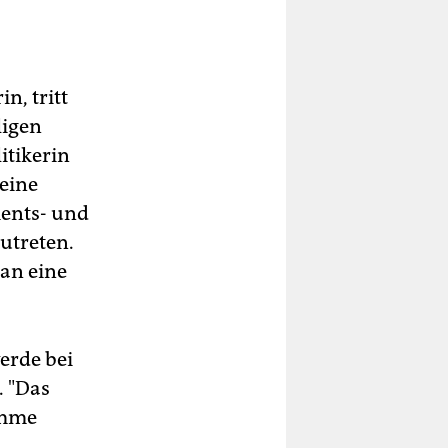
n, tritt
ligen
itikerin
 eine
ents- und
utreten.
tan eine
erde bei
. "Das
imme