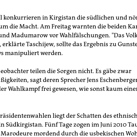
ll konkurrieren in Kirgistan die südlichen und nö
um die Macht. Am Freitag warnten die beiden K
 und Madumarow vor Wahlfälschungen. "Das Vol
 erklärte Taschijew, sollte das Ergebnis zu Gunst
s manipuliert werden.
eobachter teilen die Sorgen nicht. Es gäbe zwar
igkeiten, sagt deren Sprecher Jens Eschenberger
 der Wahlkampf frei gewesen, wie sonst kaum einer
räsidentenwahlen liegt der Schatten des ethnisc
 in Südkirgistan. Fünf Tage zogen im Juni 2010 T
e Marodeure mordend durch die usbekischen Woh