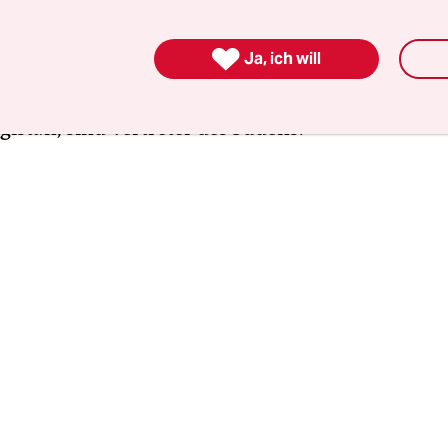
cht vorab fest. Die Straßen sind voller Plakate vo
. Favorit ist Regierungschef Almasbek Atambajew

Ja, ich will
 stammt. Seine schärfsten Konkurrenten, Kamt
von der Ata-Jurt-Partei und Atachan Madumaro
gistan, sind Vertreter des Südens.