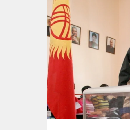
berlin
nord
wahrheit
verlag
verlag
veranstaltungen
shop
fragen & hilfe
unterstützen
abo
genossenschaft