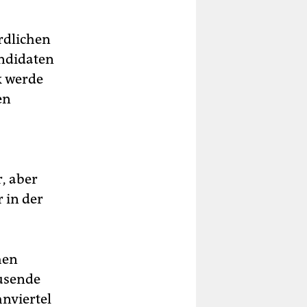
rdlichen
andidaten
k werde
en
, aber
 in der
hen
ausende
nviertel