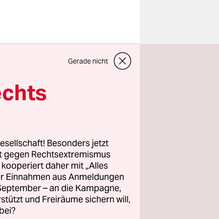
okal in
Gerade nicht
uthals
mabgabe zu
echts
 zu
lieren zu
esellschaft! Besonders jetzt
rt gegen Rechtsextremismus
z kooperiert daher mit „Alles
inen neuen
ller Einnahmen aus Anmeldungen
ent der
. September – an die Kampagne,
use. Zum
rstützt und Freiräume sichern will,
bei?
steht das