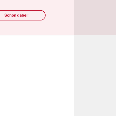
n 19
, der aus
Schon dabei!
schibek
w von