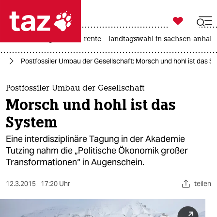

taz zahl ich
hitze
niedrigwasser
rente
landtagswahl in sachsen-anhalt

taz zahl ich
el
Postfossiler Umbau der Gesellschaft: Morsch und hohl ist das S
taz zahl ich
themen
Postfossiler Umbau der Gesellschaft
Morsch und hohl ist das
politik
System
öko
Eine interdisziplinäre Tagung in der Akademie
Tutzing nahm die „Politische Ökonomik großer
gesellschaft
Transformationen“ in Augenschein.
kultur
12.3.2015
17:20 Uhr
teilen
sport