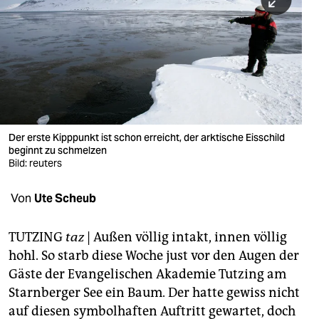
berlin
nord
wahrheit
verlag
verlag
Der erste Kipppunkt ist schon erreicht, der arktische Eisschild
beginnt zu schmelzen
veranstaltungen
Bild: reuters
shop
Von
Ute Scheub
fragen & hilfe
unterstützen
TUTZING
taz
| Außen völlig intakt, innen völlig
hohl. So starb diese Woche just vor den Augen der
abo
Gäste der Evangelischen Akademie Tutzing am
Starnberger See ein Baum. Der hatte gewiss nicht
genossenschaft
auf diesen symbolhaften Auftritt gewartet, doch