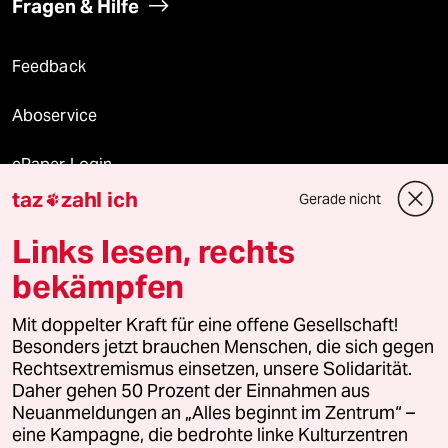
Fragen & Hilfe
Feedback
Aboservice
ePaper Login
taz
zahl ich
Gerade nicht

Downloads für Abonnierende
Links lesen, rechts
bekämpfen
© 2026 taz Verlags und Vertriebs GmbH
Mit doppelter Kraft für eine offene Gesellschaft!
Alle Rechte vorbehalten. Bei rechtlichen Fragen oder für Genehmigungen
wenden Sie sich bitte an
lizenzen@taz.de
Besonders jetzt brauchen Menschen, die sich gegen
Rechtsextremismus einsetzen, unsere Solidarität.
Daher gehen 50 Prozent der Einnahmen aus
Feedback
Redaktionsstatut
Kommune-Richtlinien
KI-
Neuanmeldungen an „Alles beginnt im Zentrum“ –
eine Kampagne, die bedrohte linke Kulturzentren