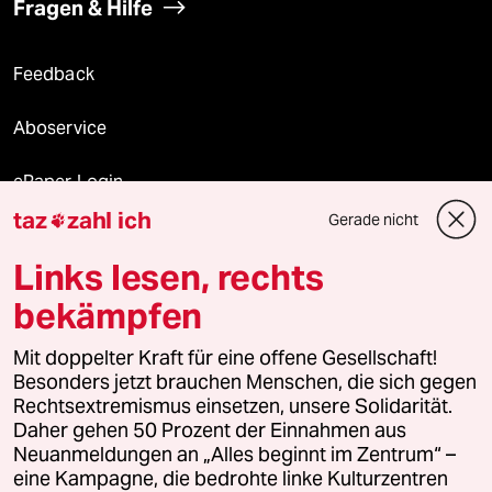
Fragen & Hilfe
Feedback
Aboservice
ePaper Login
taz
zahl ich
Gerade nicht

Downloads für Abonnierende
Links lesen, rechts
bekämpfen
© 2026 taz Verlags und Vertriebs GmbH
Alle Rechte vorbehalten. Bei rechtlichen Fragen oder für Genehmigungen
Mit doppelter Kraft für eine offene Gesellschaft!
wenden Sie sich bitte an
lizenzen@taz.de
Besonders jetzt brauchen Menschen, die sich gegen
Rechtsextremismus einsetzen, unsere Solidarität.
Daher gehen 50 Prozent der Einnahmen aus
Feedback
Redaktionsstatut
Kommune-Richtlinien
KI-
Neuanmeldungen an „Alles beginnt im Zentrum“ –
eine Kampagne, die bedrohte linke Kulturzentren