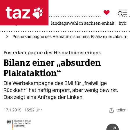

taz zahl ich
niedrigwasser
rente
landtagswahl in sachsen-anhalt
hybri

taz zahl ich
nd
Posterkampagne des Heimatministeriums: Bilanz einer „absurde
taz zahl ich
themen
Posterkampagne des Heimatministeriums
Bilanz einer „absurden
politik
Plakataktion“
öko
Die Werbekampagne des BMI für „freiwillige
Rückkehr“ hat heftig empört, aber wenig bewirkt.
gesellschaft
Das zeigt eine Anfrage der Linken.
kultur
17.1.2019
15:52 Uhr
teilen
sport