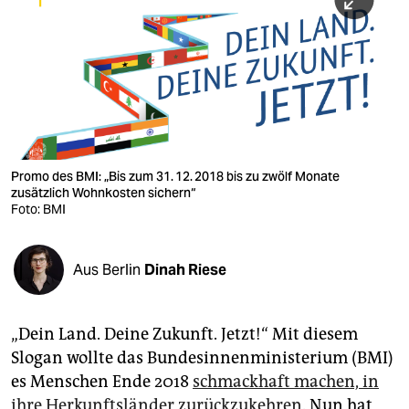
berlin
nord
wahrheit
verlag
verlag
Promo des BMI: „Bis zum 31. 12. 2018 bis zu zwölf Monate
zusätzlich Wohnkosten sichern“
veranstaltungen
Foto: BMI
shop
fragen & hilfe
Aus Berlin
Dinah Riese
unterstützen
„Dein Land. Deine Zukunft. Jetzt!“ Mit diesem
abo
Slogan wollte das Bundesinnenministerium (BMI)
genossenschaft
es Menschen Ende 2018
schmackhaft machen, in
ihre Herkunftsländer zurückzukehren
. Nun hat