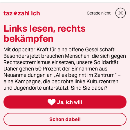
taz
zahl ich
Gerade nicht

2
Bundeszentrale gegen Kinderfiguren
Links lesen, rechts
Benjamin, du lieber Anarchist
bekämpfen
Mit doppelter Kraft für eine offene Gesellschaft!
3
Wehrplicht in Deutschland
Besonders jetzt brauchen Menschen, die sich gegen
Zwangsdienst ist nie gut, auch nicht für
Rechtsextremismus einsetzen, unsere Solidarität.
eine gute Sache
Daher gehen 50 Prozent der Einnahmen aus
Neuanmeldungen an „Alles beginnt im Zentrum“ –
eine Kampagne, die bedrohte linke Kulturzentren
4
Streit um Rente mit 63
und Jugendorte unterstützt. Sind Sie dabei?
Passgenauer Populismus

Ja, ich will
Schon dabei!
5
Über die geschlechtergerechte Stadt
„Die Stadt ist gemacht für den weißen