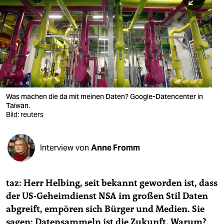
berlin
nord
wahrheit
verlag
verlag
Was machen die da mit meinen Daten? Google-Datencenter in
Taiwan.
veranstaltungen
Bild: reuters
shop
fragen & hilfe
Interview von
Anne Fromm
unterstützen
taz: Herr Helbing, seit bekannt geworden ist, dass
abo
der US-Geheimdienst NSA im großen Stil Daten
genossenschaft
abgreift, empören sich Bürger und Medien. Sie
sagen: Datensammeln ist die Zukunft. Warum?