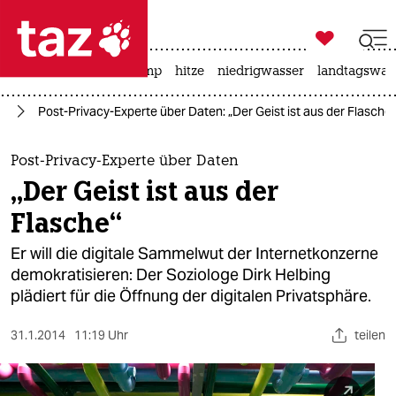

taz zahl ich
katzen
usa unter trump
hitze
niedrigwasser
landtagswahl

taz zahl ich
ng
Post-Privacy-Experte über Daten: „Der Geist ist aus der Flasche“
taz zahl ich
themen
Post-Privacy-Experte über Daten
„Der Geist ist aus der
politik
Flasche“
öko
Er will die digitale Sammelwut der Internetkonzerne
demokratisieren: Der Soziologe Dirk Helbing
gesellschaft
plädiert für die Öffnung der digitalen Privatsphäre.
kultur
31.1.2014
11:19 Uhr
teilen
sport