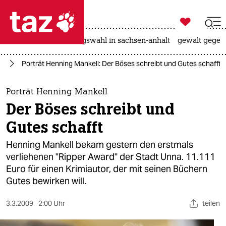

taz zahl ich
hitze
surfen
landtagswahl in sachsen-anhalt
gewalt gegen

taz zahl ich
ch
Porträt Henning Mankell: Der Böses schreibt und Gutes schafft
taz zahl ich
themen
Porträt Henning Mankell
Der Böses schreibt und
politik
Gutes schafft
öko
Henning Mankell bekam gestern den erstmals
verliehenen "Ripper Award" der Stadt Unna. 11.111
gesellschaft
Euro für einen Krimiautor, der mit seinen Büchern
Gutes bewirken will.
kultur
sport
3.3.2009
2:00 Uhr
teilen