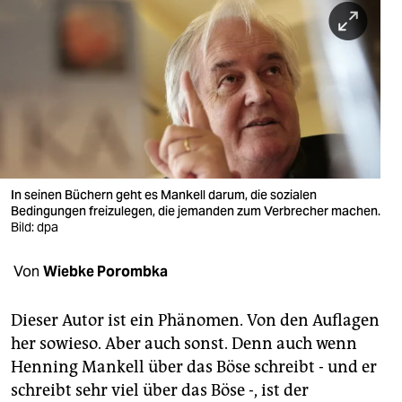
berlin
nord
wahrheit
verlag
verlag
veranstaltungen
In seinen Büchern geht es Mankell darum, die sozialen
Bedingungen freizulegen, die jemanden zum Verbrecher machen.
shop
Bild: dpa
fragen & hilfe
Von
Wiebke Porombka
unterstützen
Dieser Autor ist ein Phänomen. Von den Auflagen
abo
her sowieso. Aber auch sonst. Denn auch wenn
Henning Mankell über das Böse schreibt - und er
genossenschaft
schreibt sehr viel über das Böse -, ist der