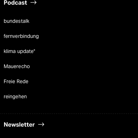
Podcast
bundestalk
fernverbindung
klima update°
Mauerecho
Freie Rede
reingehen
Newsletter