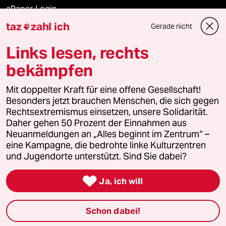
ePaper Login
taz
zahl ich
Gerade nicht

Downloads für Abonnierende
Links lesen, rechts
bekämpfen
© 2026 taz Verlags und Vertriebs GmbH
Alle Rechte vorbehalten. Bei rechtlichen Fragen oder für Genehmigungen
Mit doppelter Kraft für eine offene Gesellschaft!
wenden Sie sich bitte an
lizenzen@taz.de
Besonders jetzt brauchen Menschen, die sich gegen
Rechtsextremismus einsetzen, unsere Solidarität.
Daher gehen 50 Prozent der Einnahmen aus
Feedback
Redaktionsstatut
Kommune-Richtlinien
KI-
Neuanmeldungen an „Alles beginnt im Zentrum“ –
eine Kampagne, die bedrohte linke Kulturzentren
Leitlinie
Informant
Datenschutz
Impressum
AGB
und Jugendorte unterstützt. Sind Sie dabei?
Seitenwende
Einwilligungen widerrufen (Ads)

Ja, ich will
Schon dabei!