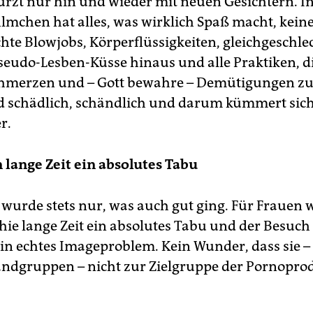
ürzt nur hin und wieder mit neuen Gesichtern. In
ilmchen hat alles, was wirklich Spaß macht, keine
chte Blowjobs, Körperflüssigkeiten, gleichgeschle
seudo-Lesben-Küsse hinaus und alle Praktiken, d
chmerzen und – Gott bewahre – Demütigungen zu
d schädlich, schändlich und darum kümmert sich
r.
 lange Zeit ein absolutes Tabu
 wurde stets nur, was auch gut ging. Für Frauen 
ie lange Zeit ein absolutes Tabu und der Besuch
in echtes Imageproblem. Kein Wunder, dass sie –
andgruppen – nicht zur Zielgruppe der Pornopr