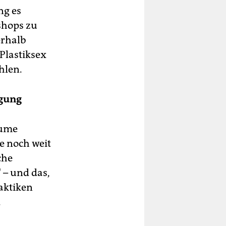
ng es
shops zu
erhalb
Plastiksex
hlen.
igung
äume
e noch weit
che
 – und das,
aktiken
.