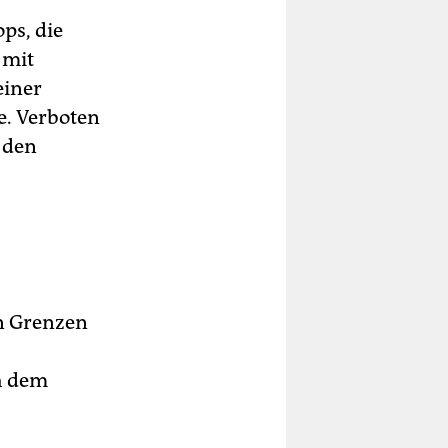
ps, die
 mit
einer
e. Verboten
 den
n Grenzen
h dem