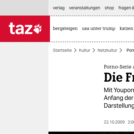
hautnavigation anspringen
hauptinhalt anspringen
footer anspringen
verlag
veranstaltungen
shop
fragen &
bergsteigen
usa unter trump
katzen

taz zahl ich
taz zahl ich
Startseite
Kultur
Netzkultur
Porn
themen
politik
Porno-Serie a
Die F
öko
Mit Youpor
gesellschaft
Anfang der 
Darstellung
kultur
sport
22.10.2009
2:0