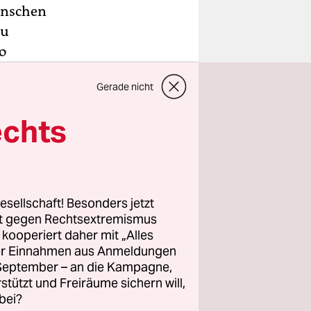
enschen
zu
o
en wie
Gerade nicht
rau schon
agte,
echts
nliches
esellschaft! Besonders jetzt
ie haben
rt gegen Rechtsextremismus
ielgruppe
z kooperiert daher mit „Alles
ller Einnahmen aus Anmeldungen
nze in den
. September – an die Kampagne,
 und
rstützt und Freiräume sichern will,
bei?