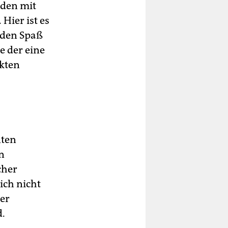
rden mit
Hier ist es
 den Spaß
e der eine
kten
nten
n
cher
ich nicht
er
d.