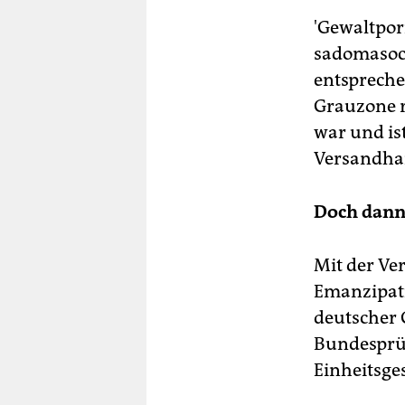
'Gewaltpor
sadomasoch
entspreche
Grauzone r
war und is
Versandhan
Doch dann
Mit der Ve
Emanzipati
deutscher
Bundesprüf
Einheitsg