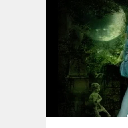
berlin
nord
wahrheit
verlag
verlag
veranstaltungen
shop
fragen & hilfe
unterstützen
abo
genossenschaft