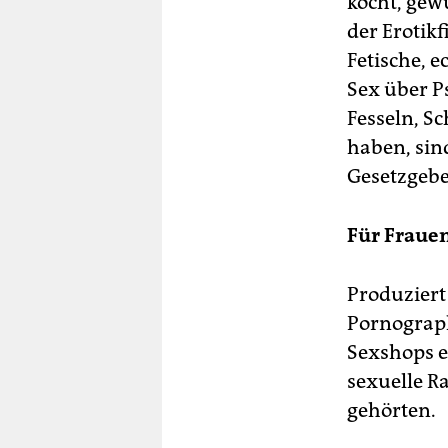
kocht, gew
der Erotikf
Fetische, e
Sex über P
Fesseln, S
haben, sin
Gesetzgebe
Für Frauen
Produziert
Pornograph
Sexshops e
sexuelle R
gehörten.