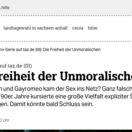
 hilfe
landtagswahl in sachsen-anhalt
ceuta
hitze
o-Serie auf taz.de (III): Die Freiheit der Unmoralischen
uf taz.de (III)
reiheit der Unmoralisc
n und Gayromeo kam der Sex ins Netz? Ganz falsc
90er Jahre kursierte eine große Vielfalt expliziter
en. Damit könnte bald Schluss sein.
0 Uhr