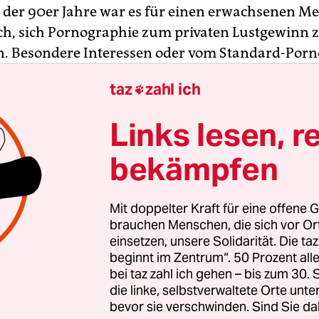
 der 90er Jahre war es für einen erwachsenen M
h, sich Pornographie zum privaten Lustgewinn 
n. Besondere Interessen oder vom Standard-Porn
e Geschmäcker wurden nicht bedient – von Film
taz
zahl ich

d 'O" einmal abgesehen - und wenn man sich als F
chgeklapptem Mantelkragen in einen Sexshop w
Links lesen, r
 sich mit Werken begnügen, die sich an ein män
ichteten.
bekämpfen
e Kunden auf Sexshops als einzigen Vertriebsweg
Mit doppelter Kraft für eine offene G
 waren, bestimmte die Industrie das Angebot. D
brauchen Menschen, die sich vor O
gebot und Einrichtung auf eine ganz bestimmte Z
einsetzen, unsere Solidarität. Die ta
beginnt im Zentrum“. 50 Prozent a
t und bieten denen Riesenbrüste und Riesenschwä
bei taz zahl ich gehen – bis zum 30
richtungen "obszön", "künstlich", "übertrieben"
die linke, selbstverwaltete Orte unte
" an.
bevor sie verschwinden. Sind Sie da