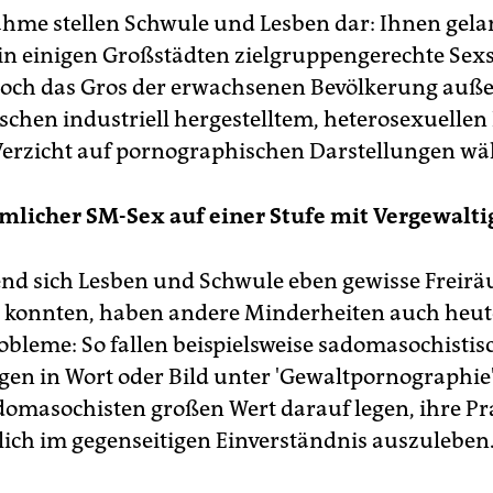
hme stellen Schwule und Lesben dar: Ihnen gela
in einigen Großstädten zielgruppengerechte Sex
doch das Gros der erwachsenen Bevölkerung auß
schen industriell hergestelltem, heterosexuellen 
erzicht auf pornographischen Darstellungen wä
mlicher SM-Sex auf einer Stufe mit Vergewalt
d sich Lesben und Schwule eben gewisse Freir
konnten, haben andere Minderheiten auch heut
obleme: So fallen beispielsweise sadomasochistis
gen in Wort oder Bild unter 'Gewaltpornographie'
omasochisten großen Wert darauf legen, ihre Pr
lich im gegenseitigen Einverständnis auszuleben