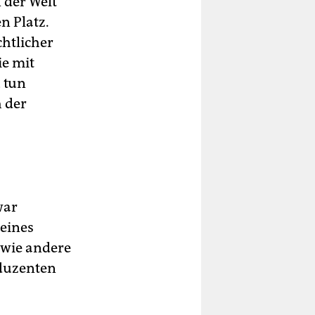
 der Welt
n Platz.
chtlicher
ie mit
 tun
 der
war
 eines
 wie andere
oduzenten