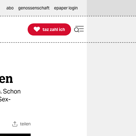
abo
genossenschaft
epaper login

taz zahl ich
taz zahl ich
hen
h. Schon
 Sex-
teilen