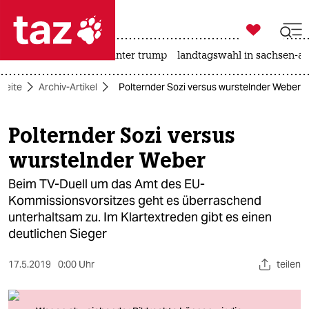

taz zahl ich
nahost-konflikt
usa unter trump
landtagswahl in sachsen-an

taz zahl ich
tseite
Archiv-Artikel
Polternder Sozi versus wurstelnder Weber
taz zahl ich
themen
Polternder Sozi versus
wurstelnder Weber
politik
Beim TV-Duell um das Amt des EU-
öko
Kommissionsvorsitzes geht es überraschend
unterhaltsam zu. Im Klartextreden gibt es einen
gesellschaft
deutlichen Sieger
kultur
17.5.2019
0:00 Uhr
teilen
sport