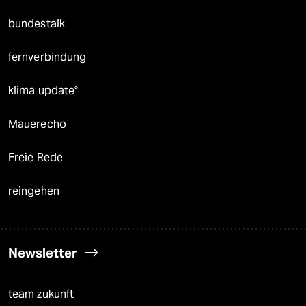
bundestalk
fernverbindung
klima update°
Mauerecho
Freie Rede
reingehen
Newsletter
team zukunft