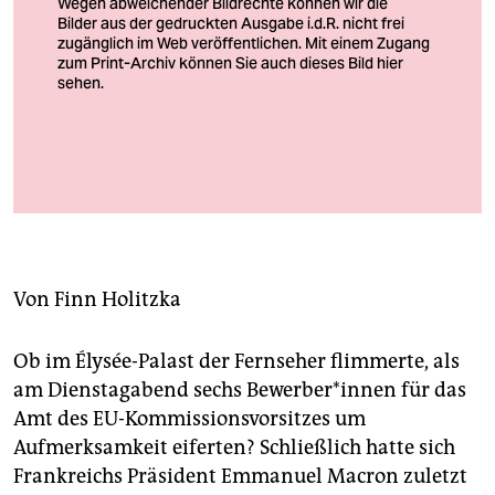
berlin
nord
wahrheit
verlag
Die Kandidat*innen für die Kommission
verlag
Foto: Walschaerts/reuters
veranstaltungen
shop
Von
Finn Holitzka
fragen & hilfe
Ob im Élysée-Palast der Fernseher flimmerte, als
unterstützen
am Dienstagabend sechs Bewerber*innen für das
abo
Amt des EU-Kommissionsvorsitzes um
Aufmerksamkeit eiferten? Schließlich hatte sich
genossenschaft
Frankreichs Präsident Emmanuel Macron zuletzt