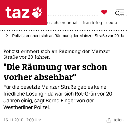

taz zahl ich
hitze
landtagswahl in sachsen-anhalt
iran-krieg
ceuta

taz zahl ich
in
Polizist erinnert sich an Räumung der Mainzer Straße vor 20 J
taz zahl ich
themen
Polizist erinnert sich an Räumung der Mainzer
Straße vor 20 Jahren
politik
"Die Räumung war schon
vorher absehbar"
öko
Für die besetzte Mainzer Straße gab es keine
gesellschaft
friedliche Lösung - da war sich Rot-Grün vor 20
Jahren einig, sagt Bernd Finger von der
kultur
Westberliner Polizei.
sport
16.11.2010
2:00 Uhr
teilen