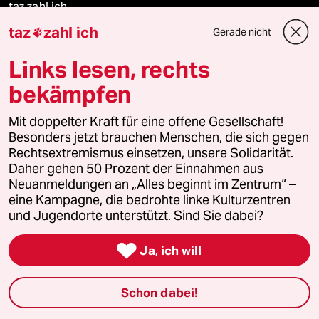
taz zahl ich
taz
zahl ich
Gerade nicht

recherchefonds ausland
Links lesen, rechts
panterstiftung
bekämpfen
panterpreis 2026
Mit doppelter Kraft für eine offene Gesellschaft!
Besonders jetzt brauchen Menschen, die sich gegen
Rechtsextremismus einsetzen, unsere Solidarität.
Daher gehen 50 Prozent der Einnahmen aus
Podcast
Neuanmeldungen an „Alles beginnt im Zentrum“ –
eine Kampagne, die bedrohte linke Kulturzentren
und Jugendorte unterstützt. Sind Sie dabei?
bundestalk

Ja, ich will
fernverbindung
klima update°
Schon dabei!