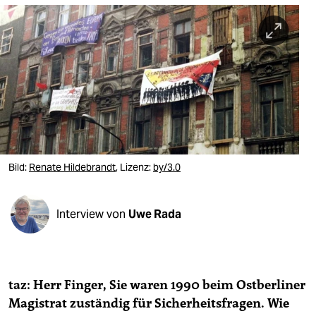
berlin
nord
wahrheit
verlag
verlag
veranstaltungen
Bild:
Renate Hildebrandt
, Lizenz:
by/3.0
shop
fragen & hilfe
Interview von
Uwe Rada
unterstützen
abo
taz: Herr Finger, Sie waren 1990 beim Ostberliner
genossenschaft
Magistrat zuständig für Sicherheitsfragen. Wie