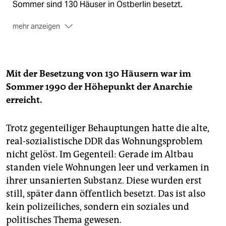
Sommer sind 130 Häuser in Ostberlin besetzt.
mehr anzeigen
Der Ostberliner Magistrat übernimmt am 24. Juli die
"Berliner Linie" des Westberliner Senats. Über die
Häuser, die bis dahin besetzt sind, wird verhandelt.
Neubesetzungen sollen geräumt werden.
Mit der Besetzung von 130 Häusern war im
Sommer 1990 der Höhepunkt der Anarchie
Mit der Räumung zweier Häuser im Rahmen der
erreicht.
Berliner Linie bricht am 12. November 1990 der
Häuserkampf um die Mainzer Straße aus. Die
Situation eskaliert. Am Morgen des 14. November
Trotz gegenteiliger Behauptungen hatte die alte,
beginnt einer der größten Polizeieinsätze in
real-sozialistische DDR das Wohnungsproblem
Deutschland.
nicht gelöst. Im Gegenteil: Gerade im Altbau
Zwei Tage später, am 16. November 1990, gibt Renate
standen viele Wohnungen leer und verkamen in
Künast das Ende von Rot-Grün bekannt.
ihrer unsanierten Substanz. Diese wurden erst
still, später dann öffentlich besetzt. Das ist also
kein polizeiliches, sondern ein soziales und
politisches Thema gewesen.