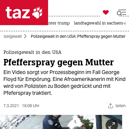

taz zahl ich
nahost-konflikt
usa unter trump
landtagswahl in sachsen-an

taz zahl ich
olizeigewalt
Polizeigewalt in den USA: Pfefferspray gegen Mutter
taz zahl ich
themen
Polizeigewalt in den USA
Pfefferspray gegen Mutter
politik
Ein Video sorgt vor Prozessbeginn im Fall George
öko
Floyd für Empörung. Eine Afroamerikanerin mit Kind
wird von Polizisten zu Boden gedrückt und mit
gesellschaft
Pfeferspray traktiert.
kultur
7.3.2021
16:08 Uhr
teilen
sport