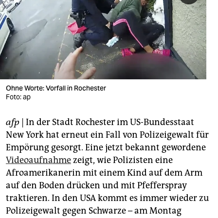
berlin
nord
wahrheit
verlag
verlag
Ohne Worte: Vorfall in Rochester
Foto: ap
veranstaltungen
afp
| In der Stadt Rochester im US-Bundesstaat
shop
New York hat erneut ein Fall von Polizeigewalt für
fragen & hilfe
Empörung gesorgt. Eine jetzt bekannt gewordene
Videoaufnahme
zeigt, wie Polizisten eine
unterstützen
Afroamerikanerin mit einem Kind auf dem Arm
abo
auf den Boden drücken und mit Pfefferspray
traktieren. In den USA kommt es immer wieder zu
genossenschaft
Polizeigewalt gegen Schwarze – am Montag