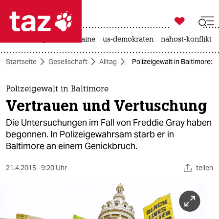

taz zahl ich
hitze
krieg in der ukraine
us-demokraten
nahost-konflikt

taz zahl ich
Startseite
Gesellschaft
Alltag
Polizeigewalt in Baltimore:
taz zahl ich
themen
Polizeigewalt in Baltimore
Vertrauen und Vertuschung
politik
Die Untersuchungen im Fall von Freddie Gray haben
öko
begonnen. In Polizeigewahrsam starb er in
Baltimore an einem Genickbruch.
gesellschaft
21.4.2015
9:20 Uhr
teilen
kultur
sport