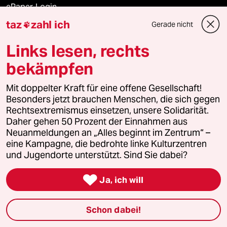
ePaper Login
taz
zahl ich
Gerade nicht

Downloads für Abonnierende
Links lesen, rechts
bekämpfen
© 2026 taz Verlags und Vertriebs GmbH
Mit doppelter Kraft für eine offene Gesellschaft!
Alle Rechte vorbehalten. Bei rechtlichen Fragen oder für Genehmigungen
wenden Sie sich bitte an
lizenzen@taz.de
Besonders jetzt brauchen Menschen, die sich gegen
Rechtsextremismus einsetzen, unsere Solidarität.
Daher gehen 50 Prozent der Einnahmen aus
Feedback
Redaktionsstatut
Kommune-Richtlinien
KI-
Neuanmeldungen an „Alles beginnt im Zentrum“ –
eine Kampagne, die bedrohte linke Kulturzentren
Leitlinie
Informant
Datenschutz
Impressum
AGB
und Jugendorte unterstützt. Sind Sie dabei?
Seitenwende
Einwilligungen widerrufen (Ads)

Ja, ich will
Schon dabei!