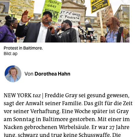
berlin
nord
wahrheit
verlag
Protest in Baltimore.
verlag
Bild: ap
veranstaltungen
Von
Dorothea Hahn
shop
fragen & hilfe
NEW YORK
taz
| Freddie Gray sei gesund gewesen,
unterstützen
sagt der Anwalt seiner Familie. Das gilt für die Zeit
vor seiner Verhaftung. Eine Woche später ist Gray
abo
am Sonntag in Baltimore gestorben. Mit einer im
genossenschaft
Nacken gebrochenen Wirbelsäule. Er war 27 Jahre
jung, schwarz und trug keine Schusswaffe. Die