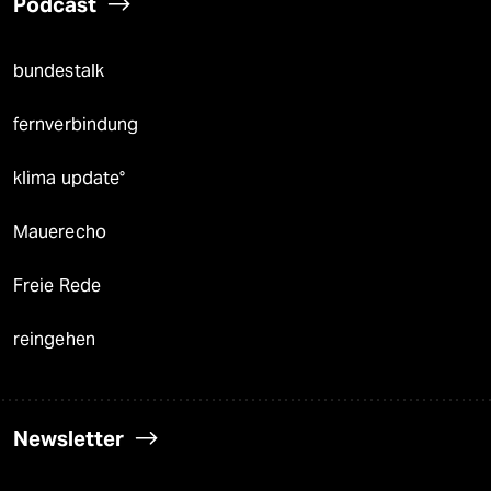
Podcast
bundestalk
fernverbindung
klima update°
Mauerecho
Freie Rede
reingehen
Newsletter