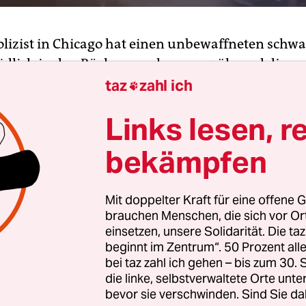
Polizist in Chicago hat einen unbewaffneten schw
ödlich in den Rücken geschossen, während dieser
 Die Polizeiabteilung in der US-Metropole selber
taz
zahl ich

chte am Freitag mehrere Videos, die das Vorspiel 
Links lesen, r
om 28. Juli zeigen. Die beteiligten Polizisten sind
chten vom Dienst suspendiert und die Ermittlu
bekämpfen
ge.
Mit doppelter Kraft für eine offene G
 wurden von Kameras am Körper der Polizeibea
brauchen Menschen, die sich vor O
rmaturenbrettern von Streifenwagen aufgenomm
einsetzen, unsere Solidarität. Die ta
en, wie zwei Polizisten während einer Verfolgungs
beginnt im Zentrum“. 50 Prozent a
stohlen gemeldetes Auto feuern, das davonjagt, n
bei taz zahl ich gehen – bis zum 30
die linke, selbstverwaltete Orte unte
 Uniformierten beinahe angefahren hat.
bevor sie verschwinden. Sind Sie da