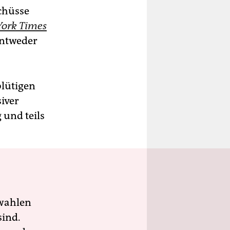
chüsse
ork Times
entweder
blütigen
iver
 und teils
wahlen
sind.