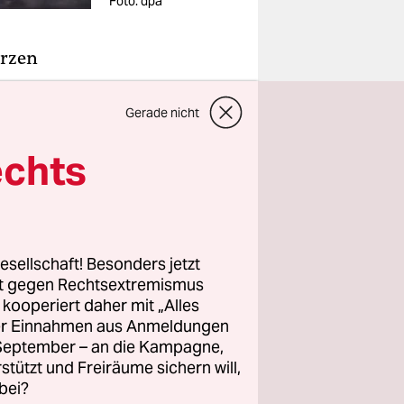
Foto: dpa
arzen
Gerade nicht
des
echts
 nach
ngen im
esellschaft! Besonders jetzt
mten und
rt gegen Rechtsextremismus
en. Darin
z kooperiert daher mit „Alles
jagd auf
ller Einnahmen aus Anmeldungen
achdem es
. September – an die Kampagne,
rstützt und Freiräume sichern will,
bei?