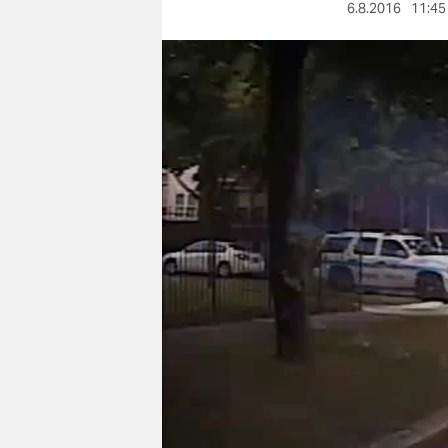
berlin
6.8.2016
11:45
nord
wahrheit
verlag
verlag
veranstaltungen
shop
fragen & hilfe
unterstützen
abo
genossenschaft