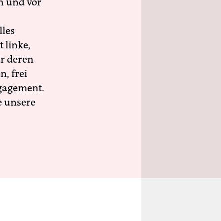
h und vor
lles
 linke,
ür deren
n, frei
ngagement.
e unsere