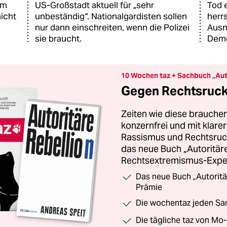
am
US-Großstadt aktuell für „sehr
Tod 
icht
unbeständig“. Nationalgardisten sollen
herr
nur dann einschreiten, wenn die Polizei
Ausn
sie braucht.
Demo
10 Wochen taz + Sachbuch „Aut
Gegen Rechtsruck 
Zeiten wie diese brauchen
konzernfrei und mit klar
Rassismus und Rechtsruck.
das neue Buch „Autoritäre
Rechtsextremismus-Exper
Das neue Buch „Autoritä
Prämie
Die wochentaz jeden Sam
Die tägliche taz von Mo-