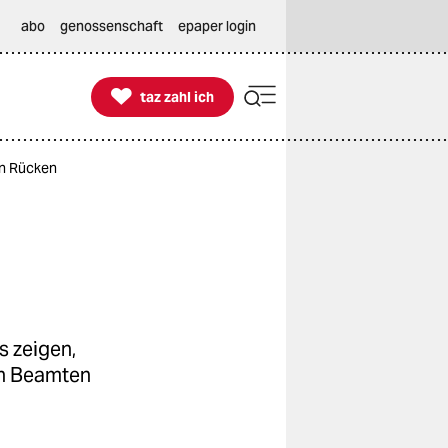
abo
genossenschaft
epaper login

taz zahl ich
taz zahl ich
en Rücken
s zeigen,
en Beamten