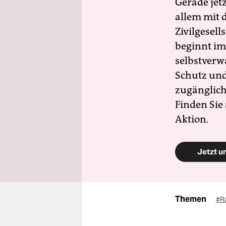
Gerade jet
allem mit d
Zivilgesell
beginnt im
selbstverw
Schutz und 
zugänglich
Finden Sie
Aktion.
Jetzt u
Themen
#R