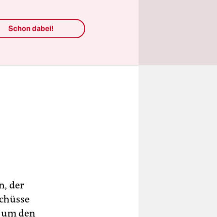
Schon dabei!
n, der
Schüsse
h um den