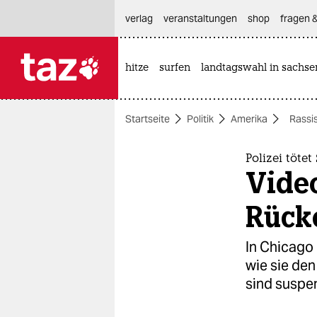
hautnavigation anspringen
hauptinhalt anspringen
footer anspringen
verlag
veranstaltungen
shop
fragen &
hitze
surfen
landtagswahl in sachse

taz zahl ich
taz zahl ich
Startseite
Politik
Amerika
Rassi
themen
politik
Polizei töte
Video
öko
Rück
gesellschaft
In Chicago 
kultur
wie sie den
sind suspen
sport