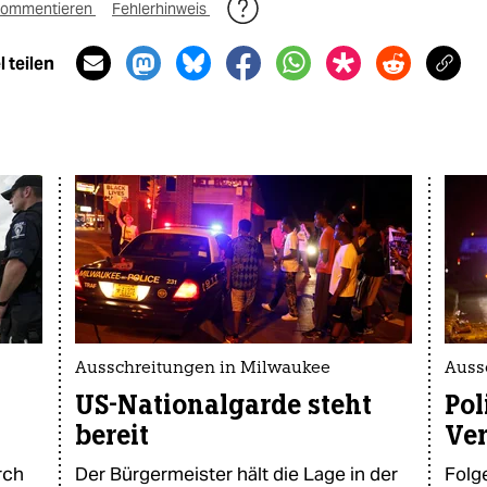
ommentieren
Fehlerhinweis
 teilen
Ausschreitungen in Milwaukee
Auss
US-Nationalgarde steht
Pol
bereit
Ve
rch
Der Bürgermeister hält die Lage in der
Folg