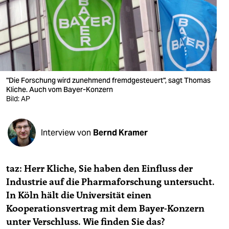
berlin
nord
wahrheit
verlag
"Die Forschung wird zunehmend fremdgesteuert", sagt Thomas
verlag
Kliche. Auch vom Bayer-Konzern
Bild: AP
veranstaltungen
shop
Interview von
Bernd Kramer
fragen & hilfe
taz: Herr Kliche, Sie haben den Einfluss der
unterstützen
Industrie auf die Pharmaforschung untersucht.
abo
In Köln hält die Universität einen
Kooperationsvertrag mit dem Bayer-Konzern
genossenschaft
unter Verschluss. Wie finden Sie das?