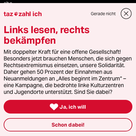
abo
taz
zahl ich
Gerade nicht

genossenschaft
Links lesen, rechts
taz zahl ich
bekämpfen
recherchefonds ausland
Mit doppelter Kraft für eine offene Gesellschaft!
Besonders jetzt brauchen Menschen, die sich gegen
panterstiftung
Rechtsextremismus einsetzen, unsere Solidarität.
Daher gehen 50 Prozent der Einnahmen aus
panterpreis 2026
Neuanmeldungen an „Alles beginnt im Zentrum“ –
eine Kampagne, die bedrohte linke Kulturzentren
und Jugendorte unterstützt. Sind Sie dabei?
Podcast

Ja, ich will
bundestalk
Schon dabei!