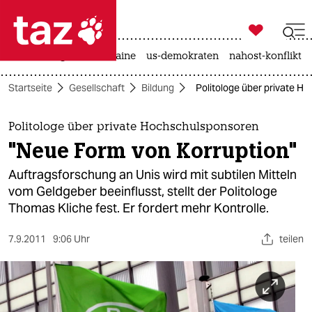

taz zahl ich
hitze
krieg in der ukraine
us-demokraten
nahost-konflikt

taz zahl ich
Startseite
Gesellschaft
Bildung
Politologe über private H
taz zahl ich
themen
Politologe über private Hochschulsponsoren
"Neue Form von Korruption"
politik
Auftragsforschung an Unis wird mit subtilen Mitteln
öko
vom Geldgeber beeinflusst, stellt der Politologe
Thomas Kliche fest. Er fordert mehr Kontrolle.
gesellschaft
7.9.2011
9:06 Uhr
teilen
kultur
sport