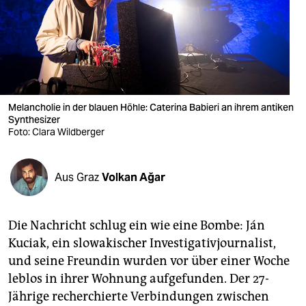
berlin
nord
wahrheit
verlag
Melancholie in der blauen Höhle: Caterina Babieri an ihrem antiken
verlag
Synthesizer
Foto: Clara Wildberger
veranstaltungen
shop
Aus Graz
Volkan Ağar
fragen & hilfe
Die Nachricht schlug ein wie eine Bombe: Ján
unterstützen
Kuciak, ein slowakischer Investigativjournalist,
abo
und seine Freundin wurden vor über einer Woche
leblos in ihrer Wohnung aufgefunden. Der 27-
genossenschaft
Jährige recherchierte Verbindungen zwischen