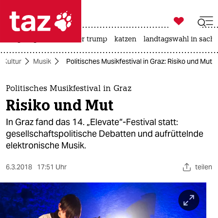

taz zahl ich
bergsteigen
usa unter trump
katzen
landtagswahl in sachs

taz zahl ich
Kultur
Musik
Politisches Musikfestival in Graz: Risiko und Mut
taz zahl ich
themen
Politisches Musikfestival in Graz
Risiko und Mut
politik
In Graz fand das 14. „Elevate“-Festival statt:
öko
gesellschaftspolitische Debatten und aufrüttelnde
elektronische Musik.
gesellschaft
6.3.2018
17:51 Uhr
teilen
kultur
sport