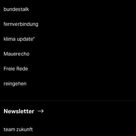
bundestalk
fernverbindung
klima update°
Mauerecho
Freie Rede
reingehen
Newsletter
team zukunft