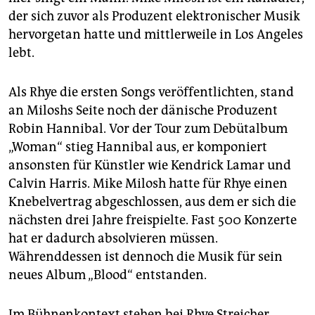
epaper login
der sich zuvor als Produzent elektronischer Musik
hervorgetan hatte und mittlerweile in Los Angeles
lebt.
Als Rhye die ersten Songs veröffentlichten, stand
an Miloshs Seite noch der dänische Produzent
Robin Hannibal. Vor der Tour zum Debütalbum
„Woman“ stieg Hannibal aus, er komponiert
ansonsten für Künstler wie Kendrick Lamar und
Calvin Harris. Mike Milosh hatte für Rhye einen
Knebelvertrag abgeschlossen, aus dem er sich die
nächsten drei Jahre freispielte. Fast 500 Konzerte
hat er dadurch absolvieren müssen.
Währenddessen ist dennoch die Musik für sein
neues Album „Blood“ entstanden.
Im Bühnenkontext stehen bei Rhye Streicher,