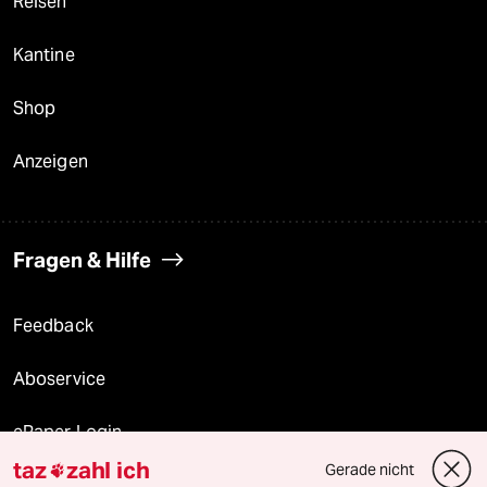
Reisen
Kantine
Shop
Anzeigen
Fragen & Hilfe
Feedback
Aboservice
ePaper Login
taz
zahl ich
Gerade nicht

Downloads für Abonnierende