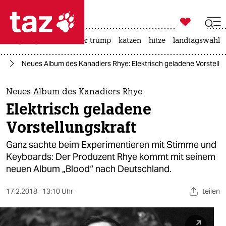

taz zahl ich
bergsteigen
usa unter trump
katzen
hitze
landtagswahl i

taz zahl ich
ik
Neues Album des Kanadiers Rhye: Elektrisch geladene Vorstellu
taz zahl ich
themen
Neues Album des Kanadiers Rhye
Elektrisch geladene
politik
Vorstellungskraft
öko
Ganz sachte beim Experimentieren mit Stimme und
Keyboards: Der Produzent Rhye kommt mit seinem
gesellschaft
neuen Album „Blood“ nach Deutschland.
kultur
17.2.2018
13:10 Uhr
teilen
sport