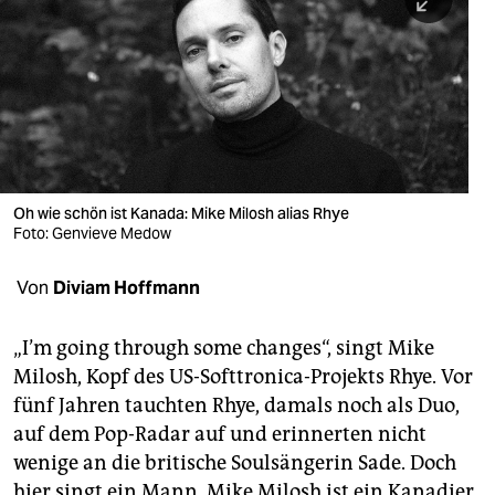
berlin
nord
wahrheit
verlag
verlag
Oh wie schön ist Kanada: Mike Milosh alias Rhye
Foto: Genvieve Medow
veranstaltungen
shop
Von
Diviam Hoffmann
fragen & hilfe
„I’m going through some changes“, singt Mike
unterstützen
Milosh, Kopf des US-Soft­tronica-Projekts Rhye. Vor
fünf Jahren tauchten Rhye, damals noch als Duo,
abo
auf dem Pop-Radar auf und erinnerten nicht
genossenschaft
wenige an die britische Soulsängerin Sade. Doch
hier singt ein Mann. Mike Milosh ist ein Kanadier,