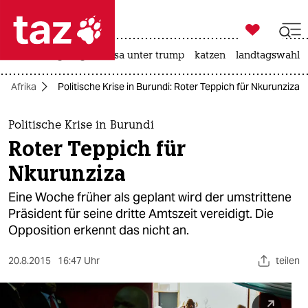

taz zahl ich
hitze
bergsteigen
usa unter trump
katzen
landtagswahl i

taz zahl ich
Afrika
Politische Krise in Burundi: Roter Teppich für Nkurunziza
taz zahl ich
themen
Politische Krise in Burundi
Roter Teppich für
politik
Nkurunziza
öko
Eine Woche früher als geplant wird der umstrittene
Präsident für seine dritte Amtszeit vereidigt. Die
gesellschaft
Opposition erkennt das nicht an.
kultur
20.8.2015
16:47 Uhr
teilen
sport