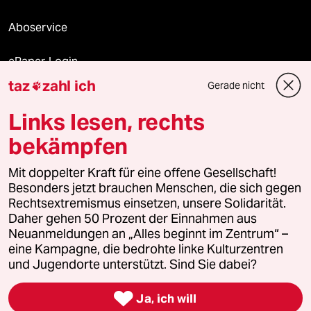
Aboservice
ePaper Login
taz
zahl ich
Gerade nicht

Downloads für Abonnierende
Links lesen, rechts
bekämpfen
© 2026 taz Verlags und Vertriebs GmbH
Alle Rechte vorbehalten. Bei rechtlichen Fragen oder für Genehmigungen
Mit doppelter Kraft für eine offene Gesellschaft!
wenden Sie sich bitte an
lizenzen@taz.de
Besonders jetzt brauchen Menschen, die sich gegen
Rechtsextremismus einsetzen, unsere Solidarität.
Daher gehen 50 Prozent der Einnahmen aus
Feedback
Redaktionsstatut
Kommune-Richtlinien
KI-
Neuanmeldungen an „Alles beginnt im Zentrum“ –
eine Kampagne, die bedrohte linke Kulturzentren
Leitlinie
Informant
Datenschutz
Impressum
AGB
und Jugendorte unterstützt. Sind Sie dabei?
Seitenwende
Einwilligungen widerrufen (Ads)

Ja, ich will