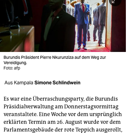
berlin
nord
wahrheit
verlag
verlag
Burundis Präsident Pierre Nkurunziza auf dem Weg zur
Vereidigung.
veranstaltungen
Foto: afp
shop
Aus Kampala
Simone Schlindwein
fragen & hilfe
unterstützen
Es war eine Überraschungsparty, die Burundis
Präsidialverwaltung am Donnerstagvormittag
abo
veranstaltete. Eine Woche vor dem ursprünglich
erklärten Termin am 26. August wurde vor dem
genossenschaft
Parlamentsgebäude der rote Teppich ausgerollt,