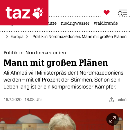

taz zahl ich
krieg in der ukraine
hitze
niedrigwasser
waldbrände

taz zahl ich
tik
Europa
Politik in Nordmazedonien: Mann mit großen Plänen
taz zahl ich
themen
Politik in Nordmazedonien
Mann mit großen Plänen
politik
Ali Ahmeti will Ministerpräsident Nordmazedoniens
öko
werden – mit elf Prozent der Stimmen. Schon sein
Leben lang ist er ein kompromissloser Kämpfer.
gesellschaft
16.7.2020
18:08 Uhr
teilen
kultur
sport