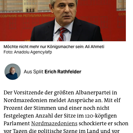
berlin
nord
wahrheit
verlag
Möchte nicht mehr nur Königsmacher sein: Ali Ahmeti
verlag
Foto: Anadolu Agency/afp
veranstaltungen
Aus Split
Erich Rathfelder
shop
fragen & hilfe
Der Vorsitzende der größten Albanerpartei in
unterstützen
Nordmazedonien meldet Ansprüche an. Mit elf
Prozent der Stimmen und einer noch nicht
abo
festgelegten Anzahl der Sitze im 120-köpfigen
genossenschaft
Parlament
Nordmazedoniens
schockierte er schon
vor Tagen die politische Szene im Land und vor