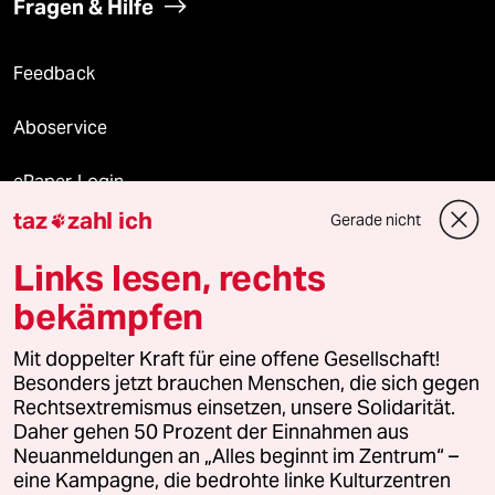
Fragen & Hilfe
Feedback
Aboservice
ePaper Login
taz
zahl ich
Gerade nicht

Downloads für Abonnierende
Links lesen, rechts
bekämpfen
© 2026 taz Verlags und Vertriebs GmbH
Mit doppelter Kraft für eine offene Gesellschaft!
Alle Rechte vorbehalten. Bei rechtlichen Fragen oder für Genehmigungen
wenden Sie sich bitte an
lizenzen@taz.de
Besonders jetzt brauchen Menschen, die sich gegen
Rechtsextremismus einsetzen, unsere Solidarität.
Daher gehen 50 Prozent der Einnahmen aus
Feedback
Redaktionsstatut
Kommune-Richtlinien
KI-
Neuanmeldungen an „Alles beginnt im Zentrum“ –
eine Kampagne, die bedrohte linke Kulturzentren