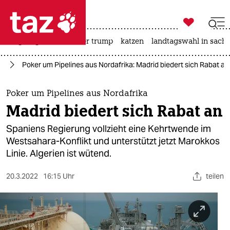

taz zahl ich
bergsteigen
usa unter trump
katzen
landtagswahl in sachs

taz zahl ich
pa
Poker um Pipelines aus Nordafrika: Madrid biedert sich Rabat an
taz zahl ich
themen
Poker um Pipelines aus Nordafrika
Madrid biedert sich Rabat an
politik
Spaniens Regierung vollzieht eine Kehrtwende im
öko
Westsahara-Konflikt und unterstützt jetzt Marokkos
Linie. Algerien ist wütend.
gesellschaft
20.3.2022
16:15 Uhr
teilen
kultur
sport