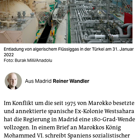
berlin
nord
wahrheit
verlag
Entladung von algerischem Flüssiggas in der Türkei am 31. Januar
verlag
2022
Foto: Burak Milli/Anadolu
veranstaltungen
shop
Aus Madrid
Reiner Wandler
fragen & hilfe
Im Konflikt um die seit 1975 von Marokko besetzte
unterstützen
und annektierte spanische Ex-Kolonie Westsahara
abo
hat die Regierung in Madrid eine 180-Grad-Wende
vollzogen. In einem Brief an Marokkos König
genossenschaft
Mohammed VI. schreibt Spaniens sozialistischer