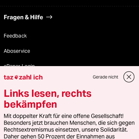
Fragen & Hilfe
Feedback
Aboservice
ePaper Login
taz
zahl ich
Gerade nicht

Downloads für Abonnierende
Links lesen, rechts
bekämpfen
© 2026 taz Verlags und Vertriebs GmbH
Mit doppelter Kraft für eine offene Gesellschaft!
Alle Rechte vorbehalten. Bei rechtlichen Fragen oder für Genehmigungen
wenden Sie sich bitte an
lizenzen@taz.de
Besonders jetzt brauchen Menschen, die sich gegen
Rechtsextremismus einsetzen, unsere Solidarität.
Daher gehen 50 Prozent der Einnahmen aus