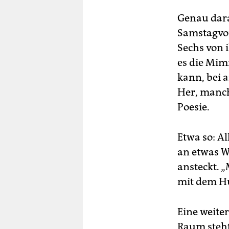
Genau darau
Samstagvo
Sechs von 
es die Mim
kann, bei a
Her, manc
Poesie.
Etwa so: Al
an etwas Wi
ansteckt. 
mit dem Hut
Eine weiter
Raum steht