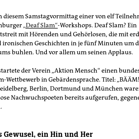
an diesem Samstagvormittag einer von elf Teilne
mburger
„Deaf Slam“
-Workshops. Deaf Slam? Ein
tstreit mit Hörenden und Gehörlosen, die mit er
 ironischen Geschichten in je fünf Minuten um d
ums buhlen. Und vor allem um seinen Applaus.
startete der Verein „Aktion Mensch“ einen bunde
m-Wettbewerb in Gebärdensprache. Titel: „BÄÄM!
Heidelberg, Berlin, Dortmund und München war
ose Nachwuchspoeten bereits aufgerufen, gegen
.
es Gewusel, ein Hin und Her