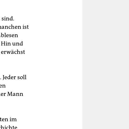
sind.
manchen ist
ablesen
n Hin und
 erwächst
 Jeder soll
ren
 der Mann
tten im
chichte