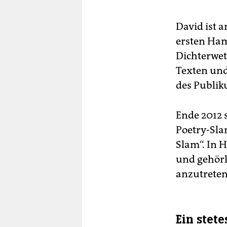
David ist 
ersten Ha
Dichterwet
Texten und
des Publik
Ende 2012 
Poetry-Sla
Slam“. In 
und gehörl
anzutreten
Ein stet