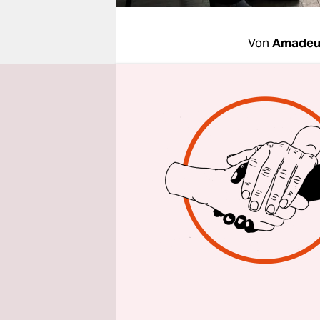
epaper login
Von
Amadeus
HAMBUR
quietschen 
würde er t
und gestal
Schanzenvie
dem sonnen
In seinem 
schließt s
Geschichte 
Als er sei
ihm gegenü