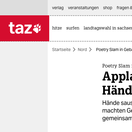
hautnavigation anspringen
hauptinhalt anspringen
footer anspringen
verlag
veranstaltungen
shop
fragen &
hitze
surfen
landtagswahl in sachse

taz zahl ich
taz zahl ich
Startseite
Nord
Poetry Slam in Geb
themen
politik
Poetry Slam
Appla
öko
Händ
gesellschaft
Hände saus
kultur
machten Ge
gemeinsam
sport