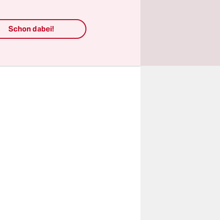
 Davids
keine
Schon dabei!