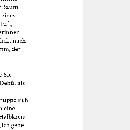
er Baum
 eines
Luft,
herinnen
lickt nach
amm, der
: Sie
 Debüt als
Gruppe sich
n eine
 Halbkreis
„Ich gehe