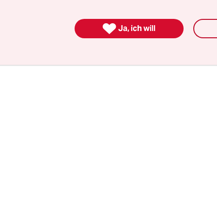
s. Zwei Dolmetscherinnen übersetzen wiederum
, sodass diejenigen unter den Zuschauern, die 

Ja, ich will
rache können, es auch verstehen.