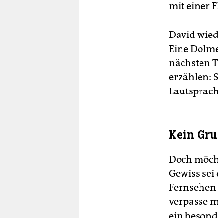
mit einer F
David wied
Eine Dolme
nächsten T
erzählen: S
Lautsprach
Kein Gru
Doch möcht
Gewiss sei 
Fernsehen 
verpasse m
ein besond