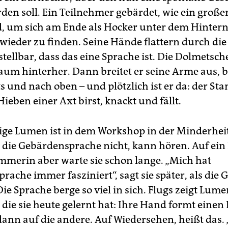
rden soll. Ein Teilnehmer gebärdet, wie ein groß
rd, um sich am Ende als Hocker unter dem Hintern
ieder zu finden. Seine Hände flattern durch die 
stellbar, dass das eine Sprache ist. Die Dolmetsc
m hinterher. Dann breitet er seine Arme aus, b
ts und nach oben – und plötzlich ist er da: der St
ieben einer Axt birst, knackt und fällt.
rige Lumen ist in dem Workshop in der Minderheit
 die Gebärdensprache nicht, kann hören. Auf ein
mmerin aber warte sie schon lange. „Mich hat
ache immer fasziniert“, sagt sie später, als die 
Die Sprache berge so viel in sich. Flugs zeigt Lume
die sie heute gelernt hat: Ihre Hand formt einen
dann auf die andere. Auf Wiedersehen, heißt das. 