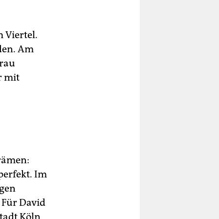
Viertel.
rden. Am
Frau
r mit
grämen:
perfekt. Im
igen
 Für David
tadt Köln