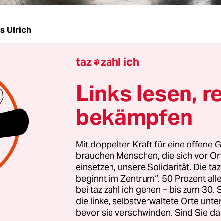
 Ulrich
taz
zahl ich
G
taz
| David spricht fast geräuschlos, nur seine S

ab und an bei all den flinken Bewegungen. Es sieh
Links lesen, r
anzen. Seine Hände sausen umher, sie zeichnen,
ten. Wir sind in einem Kulturhaus im Hamburger
bekämpfen
rtel. David ist 23, trägt eine Jeansjacke und ein
gelben Haar. In diesem Augenblick gehört der
Mit doppelter Kraft für eine offene G
Gesicht zucken kleine Muskeln, sein Mund öffnet
brauchen Menschen, die sich vor O
ich, als würden ihm Worte entweichen. Er improvis
einsetzen, unsere Solidarität. Die ta
– in Gebärdensprache: David ist seit seiner Gebur
beginnt im Zentrum“. 50 Prozent a
bei taz zahl ich gehen – bis zum 30
die linke, selbstverwaltete Orte unte
ne Performance beendet hat, reißen etliche der M
bevor sie verschwinden. Sind Sie da
ber ihre Arme nach oben, schütteln die Hände: d