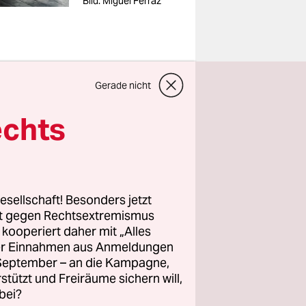
Bild: Miguel Ferraz
portschuhe
Gerade nicht
t aus, als
echts
 formen
en Hut auf
 Raum ihm.
esellschaft! Besonders jetzt
 und
rt gegen Rechtsextremismus
iert eine
z kooperiert daher mit „Alles
t taub.
ller Einnahmen aus Anmeldungen
. September – an die Kampagne,
rstützt und Freiräume sichern will,
enschen
bei?
ie Geste