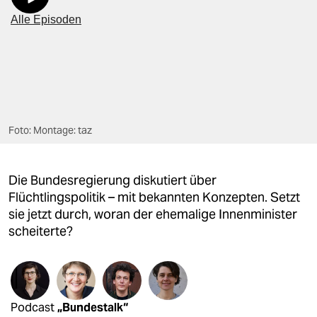
berlin
nord
wahrheit
verlag
verlag
Foto: Montage: taz
veranstaltungen
Die Bundesregierung diskutiert über
shop
Flüchtlingspolitik – mit bekannten Konzepten. Setzt
fragen & hilfe
sie jetzt durch, woran der ehemalige Innenminister
scheiterte?
unterstützen
abo
genossenschaft
Podcast
„Bundestalk“