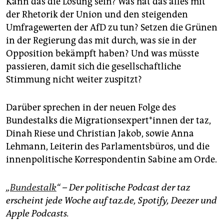
Kann das die Lösung sein? Was hat das alles mit
der Rhetorik der Union und den steigenden
Umfragewerten der AfD zu tun? Setzen die Grünen
in der Regierung das mit durch, was sie in der
Opposition bekämpft haben? Und was müsste
passieren, damit sich die gesellschaftliche
Stimmung nicht weiter zuspitzt?
Darüber sprechen in der neuen Folge des
Bundestalks die Mi­gra­ti­ons­ex­per­t*in­nen der taz,
Dinah Riese und Christian Jakob, sowie Anna
Lehmann, Leiterin des Parlamentsbüros, und die
innenpolitische Korrespondentin Sabine am Orde.
„
Bundestalk
“ – Der politische Podcast der taz
erscheint jede Woche auf taz.de, Spotify, Deezer und
Apple Podcasts.