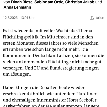
epaper login
von
Dinah Riese
,
Sabine am Orde
,
Christian Jakob
und
Anna Lehmann
12.5.2023
13:01 Uhr
teilen
Es ist wieder da, mit voller Wucht: das Thema
Flüchtlingspolitik. Im Mittelmeer sind in den
ersten Monaten dieses Jahres
so viele Menschen
ertrunken
wie schon lange nicht mehr. Die
Kommunen in Deutschland ächzen, sie können die
vielen ankommenden Flüchtlinge nicht mehr gut
versorgen. Und EU und Bundesregierung ringen
um Lösungen.
Dabei klingen die Debatten heute wieder
erschreckend ähnlich wie unter dem Hardliner
und ehemaligen Innenminister Horst Seehofer:
Asylverfahren an der EU-Außengrenzen, längere