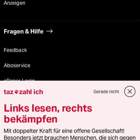
Anzeigen
Fragen & Hilfe
Feedback
Aboservice
ePaper Login
taz
zahl ich
Gerade nicht

Downloads für Abonnierende
Links lesen, rechts
bekämpfen
© 2026 taz Verlags und Vertriebs GmbH
Mit doppelter Kraft für eine offene Gesellschaft!
Alle Rechte vorbehalten. Bei rechtlichen Fragen oder für Genehmigungen
wenden Sie sich bitte an
lizenzen@taz.de
Besonders jetzt brauchen Menschen, die sich gegen