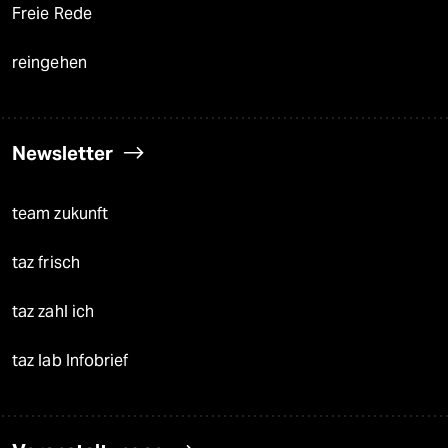
Freie Rede
reingehen
Newsletter
team zukunft
taz frisch
taz zahl ich
taz lab Infobrief