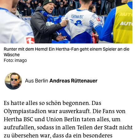
berlin
nord
wahrheit
verlag
Runter mit dem Hemd! Ein Hertha-Fan geht einem Spieler an die
Wäsche
verlag
Foto: imago
veranstaltungen
shop
Aus Berlin
Andreas Rüttenauer
fragen & hilfe
Es hatte alles so schön begonnen. Das
unterstützen
Olympiastadion war ausverkauft. Die Fans von
abo
Hertha BSC und Union Berlin taten alles, um
aufzufallen, sodass in allen Teilen der Stadt nicht
genossenschaft
zu übersehen war, dass da ein besonderes