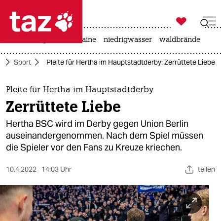

taz zahl ich
hitze
krieg in der ukraine
niedrigwasser
waldbrände

taz zahl ich
e
Sport
Pleite für Hertha im Hauptstadtderby: Zerrüttete Liebe
taz zahl ich
themen
Pleite für Hertha im Hauptstadtderby
Zerrüttete Liebe
politik
Hertha BSC wird im Derby gegen Union Berlin
öko
auseinandergenommen. Nach dem Spiel müssen
die Spieler vor den Fans zu Kreuze kriechen.
gesellschaft
10.4.2022
14:03 Uhr
teilen
kultur
sport