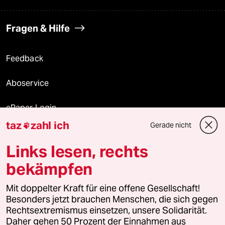
Fragen & Hilfe
Feedback
Aboservice
ePaper Login
taz
zahl ich
Gerade nicht

Downloads für Abonnierende
Links lesen, rechts
bekämpfen
© 2026 taz Verlags und Vertriebs GmbH
Mit doppelter Kraft für eine offene Gesellschaft!
Alle Rechte vorbehalten. Bei rechtlichen Fragen oder für Genehmigungen
wenden Sie sich bitte an
lizenzen@taz.de
Besonders jetzt brauchen Menschen, die sich gegen
Rechtsextremismus einsetzen, unsere Solidarität.
Daher gehen 50 Prozent der Einnahmen aus