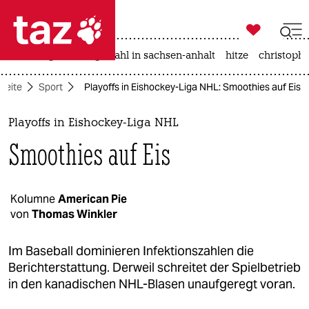

taz zahl ich
iran-krieg
landtagswahl in sachsen-anhalt
hitze
christophe

taz zahl ich
tseite
Sport
Playoffs in Eishockey-Liga NHL: Smoothies auf Eis
taz zahl ich
themen
Playoffs in Eishockey-Liga NHL
Smoothies auf Eis
politik
öko
Kolumne
American Pie
von
Thomas Winkler
gesellschaft
kultur
Im Baseball dominieren Infektionszahlen die
Berichterstattung. Derweil schreitet der Spielbetrieb
sport
in den kanadischen NHL-Blasen unaufgeregt voran.