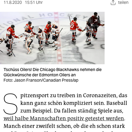
berlin
11.8.2020
15:51 Uhr
teilen
nord
wahrheit
verlag
verlag
veranstaltungen
Tschüss Oilers! Die Chicago Blackhawks nehmen die
shop
Glückwünsche der Edmonton Oilers an
Foto: Jason Franson/Canadian Press/ap
fragen & hilfe
S
pitzensport zu treiben in Coronazeiten, das
unterstützen
kann ganz schön kompliziert sein. Baseball
abo
zum Beispiel. Da fallen ständig Spiele aus,
weil halbe Mannschaften positiv getestet werden
.
genossenschaft
Manch einer zweifelt schon, ob die eh schon stark