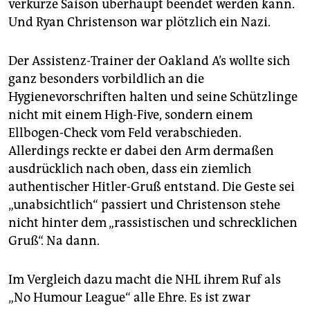
epaper login
verkürze Saison überhaupt beendet werden kann.
Und Ryan Christenson war plötzlich ein Nazi.
Der Assistenz-Trainer der Oak­land A’s wollte sich
ganz besonders vorbildlich an die
Hygienevorschriften halten und seine Schützlinge
nicht mit einem High-Five, sondern einem
Ellbogen-Check vom Feld verabschieden.
Allerdings reckte er dabei den Arm dermaßen
ausdrücklich nach oben, dass ein ziemlich
authentischer Hitler-Gruß entstand. Die Geste sei
„unabsichtlich“ passiert und Christenson stehe
nicht hinter dem „rassistischen und schrecklichen
Gruß“. Na dann.
Im Vergleich dazu macht die NHL ihrem Ruf als
„No Humour League“ alle Ehre. Es ist zwar