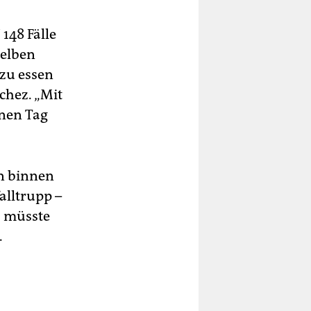
148 Fälle
selben
 zu essen
chez. „Mit
inen Tag
en binnen
alltrupp –
, müsste
.