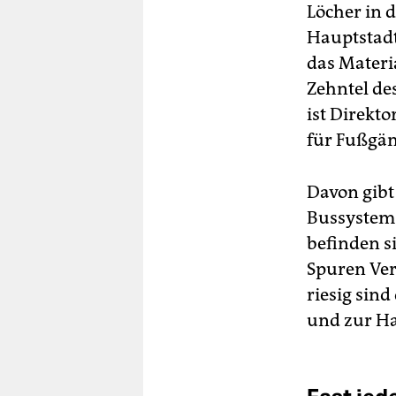
Löcher in 
Hauptstadt
das Materia
Zehntel de
ist Direkto
für Fußgän
Davon gibt 
Bussystem 
befinden s
Spuren Ver
riesig sin
und zur Ha