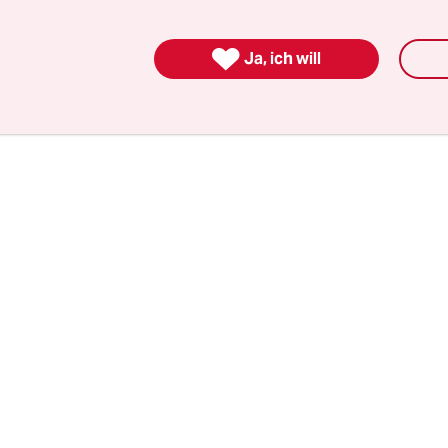
k. Wenn das jemand Anderem passiert wäre, sähe
, sagt er.

Ja, ich will