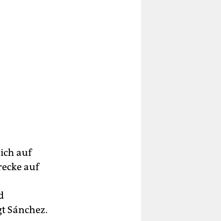
sich auf
recke auf
d
gt Sánchez.