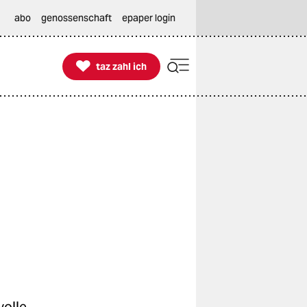
abo
genossenschaft
epaper login

taz zahl ich
taz zahl ich