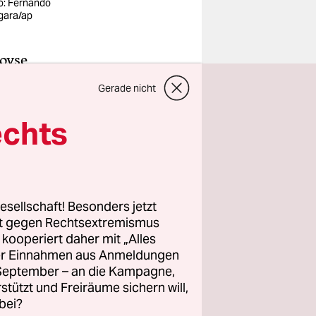
o: Fernando
gara/ap
Joyse
für die Uni
Gerade nicht
 die
n. „Wir
echts
ichts“,
ier Meter
esellschaft! Besonders jetzt
rt gegen Rechtsextremismus
fprall
z kooperiert daher mit „Alles
ufnahme, um
ller Einnahmen aus Anmeldungen
. September – an die Kampagne,
22 Jahre
rstützt und Freiräume sichern will,
bei?
elernt. „Ich