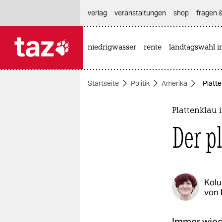
hautnavigation anspringen
hauptinhalt anspringen
footer anspringen
verlag
veranstaltungen
shop
fragen &
niedrigwasser
rente
landtagswahl i

taz zahl ich
taz zahl ich
Startseite
Politik
Amerika
Platte
themen
politik
Plattenklau
Der pl
öko
gesellschaft
kultur
Kol
von
sport