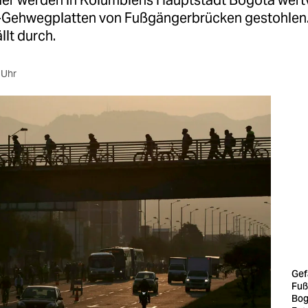
er werden in Kolumbiens Hauptstadt Bogotá wert
Gehwegplatten von Fußgängerbrücken gestohlen.
llt durch.
 Uhr
Gef
Fuß
Bog