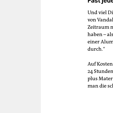
Fast jed
Und viel Di
von Vandal
Zeitraum nu
haben – al
einer Alum
durch.“
Auf Kosten
24 Stunden
plus Mater
man die sc