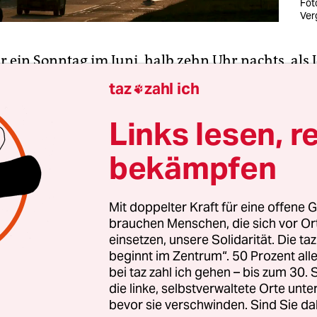
Fot
Ver
r ein Sonntag im Juni, halb zehn Uhr nachts, als 
as durch das Loch fiel. Er hatte in der Bibliothek 
taz
zahl ich

ffelt und wollte heim. Mit einem Freund nahm er
rücke, um die mehrspurige Straße zu überquere
Links lesen, r
n uns, ich drehte mich zu ihm um – und trat ins N
bekämpfen
der taz. In der Brücke fehlte ein Stück. Joyse fiel v
Mit doppelter Kraft für eine offene G
brauchen Menschen, die sich vor O
l hat durch das Loch gefilmt, wie er nach dem Au
einsetzen, unsere Solidarität. Die ta
ie ersten Schritte macht. Er ist dann in die Nota
beginnt im Zentrum“. 50 Prozent a
gehen. Doch abgesehen vom Schrecken war er mit
bei taz zahl ich gehen – bis zum 30
und blauen Flecken davongekommen. Joyse ist 
die linke, selbstverwaltete Orte unte
bevor sie verschwinden. Sind Sie da
rn sein Hobby, er ist kräftig und er hat das Fallen g