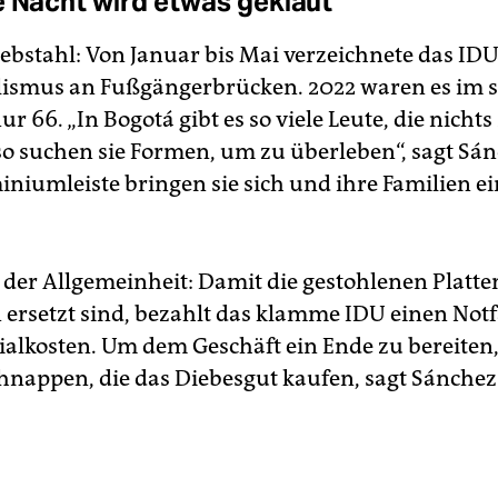
e Nacht wird etwas geklaut
ebstahl: Von Januar bis Mai verzeichnete das IDU 
ismus an Fußgängerbrücken. 2022 waren es im 
r 66. „In Bogotá gibt es so viele Leute, die nichts
so suchen sie Formen, um zu überleben“, sagt Sán
iniumleiste bringen sie sich und ihre Familien e
 der Allgemeinheit: Damit die gestohlenen Platt
 ersetzt sind, bezahlt das klamme IDU einen Notf
ialkosten. Um dem Geschäft ein Ende zu bereiten
hnappen, die das Diebesgut kaufen, sagt Sánchez