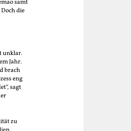
uemao samt
 Doch die
t unklar.
em Jahr.
d brach
ozess eng
t“, sagt
her
ität zu
dien