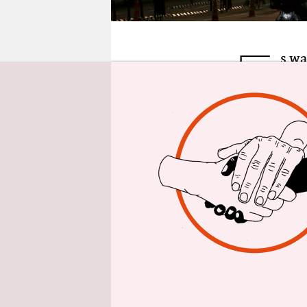
epaper login
E
s wa
Varg
gebü
Fußgängerb
unterhielte
sagt Joyse 
tief.
Sein Kumpe
torkelnd d
sicher zu 
Schrammen 
alt, Klette