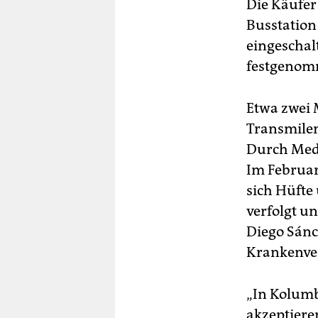
Die Käufer
Busstation
eingeschal
festgenom
Etwa zwei 
Transmileni
Durch Medi
Im Februa
sich Hüfte
verfolgt un
Diego Sánc
Krankenver
„In Kolumb
akzeptiere