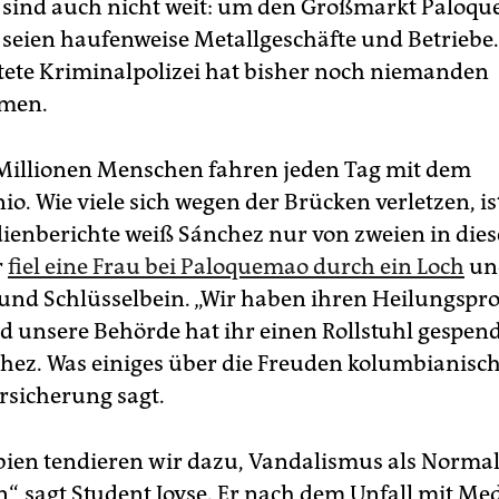
 sind auch nicht weit: um den Großmarkt Paloq
 seien haufenweise Metallgeschäfte und Betriebe.
tete Kriminalpolizei hat bisher noch niemanden
men.
Millionen Menschen fahren jeden Tag mit dem
o. Wie viele sich wegen der Brücken verletzen, is
enberichte weiß Sánchez nur von zweien in dies
r
fiel eine Frau bei Paloquemao durch ein Loch
un
 und Schlüsselbein. „Wir haben ihren Heilungspr
d unsere Behörde hat ihr einen Rollstuhl gespende
hez. Was einiges über die Freuden kolumbianisc
sicherung sagt.
ien tendieren wir dazu, Vandalismus als Normal
n“, sagt Student Joyse. Er nach dem Unfall mit Me