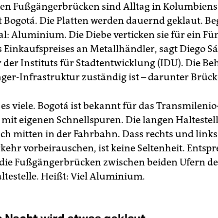
den Fußgängerbrücken sind Alltag in Kolumbiens
 Bogotá. Die Platten werden dauernd geklaut. Beg
l: Aluminium. Die Diebe verticken sie für ein Fünf
s Einkaufspreises an Metallhändler, sagt Diego S
r der Instituts für Stadtentwicklung (IDU). Die Be
ger-Infrastruktur zuständig ist – darunter Brück
es viele. Bogotá ist bekannt für das Transmilenio
mit eigenen Schnellspuren. Die langen Haltestel
ich mitten in der Fahrbahn. Dass rechts und links
kehr vorbeirauschen, ist keine Seltenheit. Entsp
d die Fußgängerbrücken zwischen beiden Ufern de
ltestelle. Heißt: Viel Aluminium.