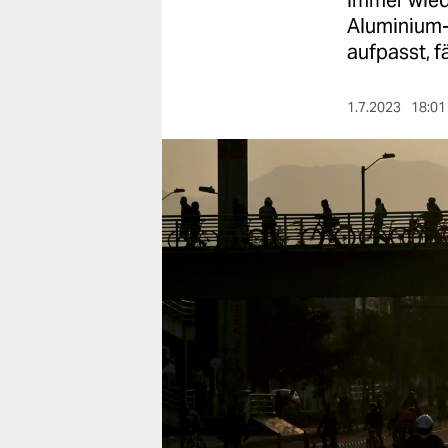
Immer wied
berlin
Aluminium-
nord
aufpasst, fä
wahrheit
1.7.2023
18:01
verlag
verlag
veranstaltungen
shop
fragen & hilfe
unterstützen
abo
genossenschaft