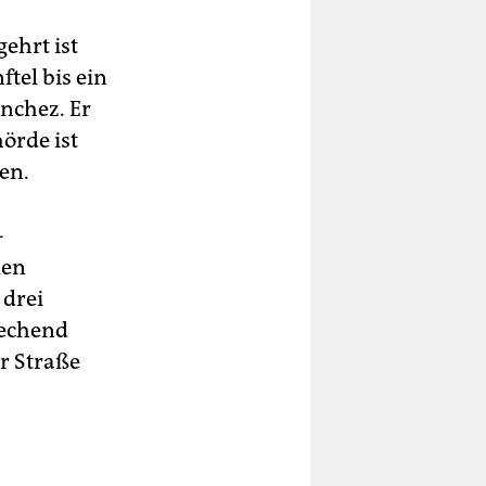
ehrt ist
tel bis ein
ánchez. Er
hörde ist
en.
-
len
 drei
rechend
r Straße