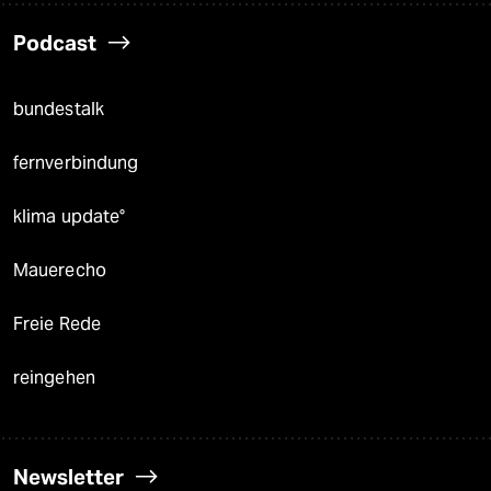
Podcast
bundestalk
fernverbindung
klima update°
Mauerecho
Freie Rede
reingehen
Newsletter