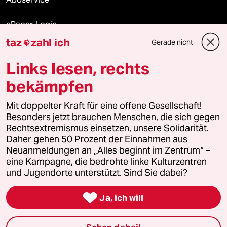
ePaper Login
taz
zahl ich
Gerade nicht

Downloads für Abonnierende
Links lesen, rechts
bekämpfen
© 2026 taz Verlags und Vertriebs GmbH
Mit doppelter Kraft für eine offene Gesellschaft!
Alle Rechte vorbehalten. Bei rechtlichen Fragen oder für Genehmigungen
wenden Sie sich bitte an
lizenzen@taz.de
Besonders jetzt brauchen Menschen, die sich gegen
Rechtsextremismus einsetzen, unsere Solidarität.
Daher gehen 50 Prozent der Einnahmen aus
Feedback
Redaktionsstatut
Kommune-Richtlinien
KI-
Neuanmeldungen an „Alles beginnt im Zentrum“ –
eine Kampagne, die bedrohte linke Kulturzentren
Leitlinie
Informant
Datenschutz
Impressum
AGB
und Jugendorte unterstützt. Sind Sie dabei?
Seitenwende
Einwilligungen widerrufen (Ads)

Ja, ich will