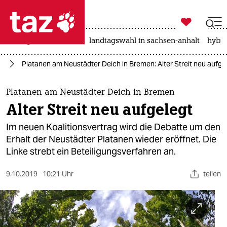

taz zahl ich
niedrigwasser
rente
landtagswahl in sachsen-anhalt
hybri

taz zahl ich
en
Platanen am Neustädter Deich in Bremen: Alter Streit neu aufge
taz zahl ich
themen
Platanen am Neustädter Deich in Bremen
Alter Streit neu aufgelegt
politik
Im neuen Koalitionsvertrag wird die Debatte um den
öko
Erhalt der Neustädter Platanen wieder eröffnet. Die
Linke strebt ein Beteiligungsverfahren an.
gesellschaft
9.10.2019
10:21 Uhr
teilen
kultur
sport