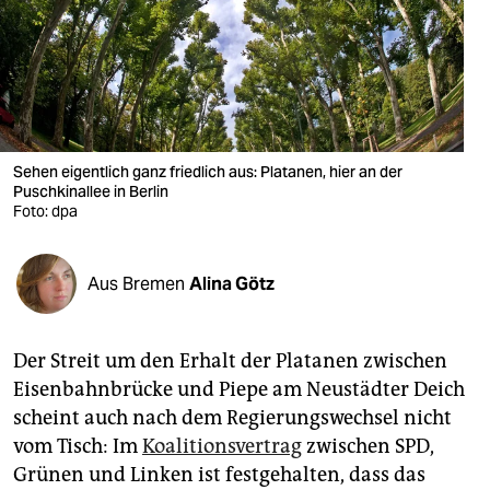
berlin
nord
wahrheit
verlag
Sehen eigentlich ganz friedlich aus: Platanen, hier an der
verlag
Puschkinallee in Berlin
Foto: dpa
veranstaltungen
shop
Aus Bremen
Alina Götz
fragen & hilfe
Der Streit um den Erhalt der Platanen zwischen
unterstützen
Eisenbahnbrücke und Piepe am Neustädter Deich
abo
scheint auch nach dem Regierungswechsel nicht
vom Tisch: Im
Koalitionsvertrag
zwischen SPD,
genossenschaft
Grünen und Linken ist festgehalten, dass das