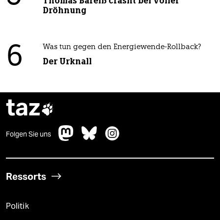
Thomas Bareiß crasht bei voller
Dröhnung
6
Was tun gegen den Energiewende-Rollback?
Der Urknall
taz

Folgen Sie uns
Ressorts
Politik