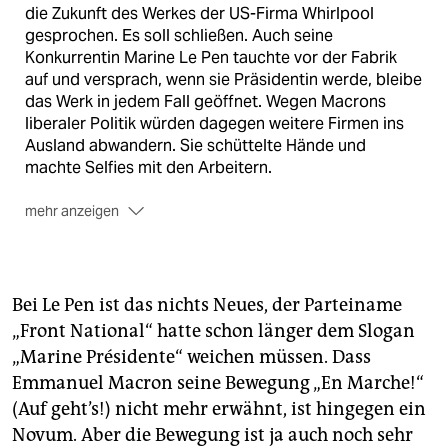
die Zukunft des Werkes der US-Firma Whirlpool
gesprochen. Es soll schließen. Auch seine
Konkurrentin Marine Le Pen tauchte vor der Fabrik
auf und versprach, wenn sie Präsidentin werde, bleibe
das Werk in jedem Fall geöffnet. Wegen Macrons
liberaler Politik würden dagegen weitere Firmen ins
Ausland abwandern. Sie schüttelte Hände und
machte Selfies mit den Arbeitern.
mehr anzeigen
Danach ging auch Macron zu den Arbeitern, die ihn
mit Pfiffen und Buh-Rufen empfingen. In chaotischen
Szenen, die live im Fernsehen ausgestrahlt wurden,
sagte Macron, er könne als Präsident
Bei Le Pen ist das nichts Neues, der Parteiname
Stellenstreichungen nicht verbieten. „Ich werde Sie
„Front National“ hatte schon länger dem Slogan
nicht anlügen“, sagte er.
„Marine Présidente“ weichen müssen. Dass
Die nordfranzösische Region Hauts-de-France, zu der
Emmanuel Macron seine Bewegung „En Marche!“
Amiens gehört, zählt zu Le Pens Hochburgen. Die
(Auf geht’s!) nicht mehr erwähnt, ist hingegen ein
Arbeitslosigkeit ist überdurchschnittlich hoch,
Novum. Aber die Bewegung ist ja auch noch sehr
traditionelle Industriezweige wie der Bergbau wurden