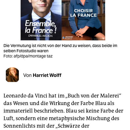
berlin
nord
wahrheit
verlag
Die Vermutung ist nicht von der Hand zu weisen, dass beide im
verlag
selben Fotostudio waren
Foto: afp/dpa/montage taz
veranstaltungen
shop
Von
Harriet Wolff
fragen & hilfe
Leonardo da Vinci hat im „Buch von der Malerei“
unterstützen
das Wesen und die Wirkung der Farbe Blau als
abo
immateriell beschrieben. Blau sei keine Farbe der
Luft, sondern eine metaphysische Mischung des
genossenschaft
Sonnenlichts mit der „Schwärze der