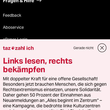
Fragen & Hilfe
Feedback
Aboservice
ePaper Login
taz
zahl ich
Gerade nicht

Downloads für Abonnierende
Links lesen, rechts
bekämpfen
© 2026 taz Verlags und Vertriebs GmbH
Alle Rechte vorbehalten. Bei rechtlichen Fragen oder für Genehmigungen
Mit doppelter Kraft für eine offene Gesellschaft!
wenden Sie sich bitte an
lizenzen@taz.de
Besonders jetzt brauchen Menschen, die sich gegen
Rechtsextremismus einsetzen, unsere Solidarität.
Daher gehen 50 Prozent der Einnahmen aus
Feedback
Redaktionsstatut
Kommune-Richtlinien
KI-
Neuanmeldungen an „Alles beginnt im Zentrum“ –
eine Kampagne, die bedrohte linke Kulturzentren
Leitlinie
Informant
Datenschutz
Impressum
AGB