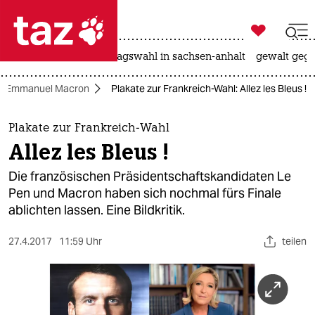

taz zahl ich
nahost-konflikt
landtagswahl in sachsen-anhalt
gewalt gege

taz zahl ich
Emmanuel Macron
Plakate zur Frankreich-Wahl: Allez les Bleus !
taz zahl ich
themen
Plakate zur Frankreich-Wahl
Allez les Bleus !
politik
Die französischen Präsidentschaftskandidaten Le
öko
Pen und Macron haben sich nochmal fürs Finale
ablichten lassen. Eine Bildkritik.
gesellschaft
27.4.2017
11:59 Uhr
teilen
kultur
sport