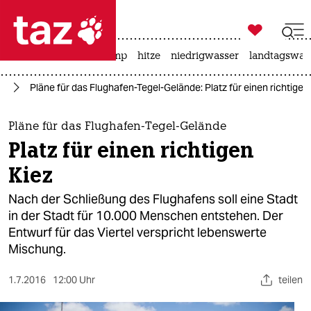

taz zahl ich
katzen
usa unter trump
hitze
niedrigwasser
landtagswahl

taz zahl ich
in
Pläne für das Flughafen-Tegel-Gelände: Platz für einen richtigen
taz zahl ich
themen
Pläne für das Flughafen-Tegel-Gelände
Platz für einen richtigen
politik
Kiez
öko
Nach der Schließung des Flughafens soll eine Stadt
in der Stadt für 10.000 Menschen entstehen. Der
gesellschaft
Entwurf für das Viertel verspricht lebenswerte
Mischung.
kultur
sport
1.7.2016
12:00 Uhr
teilen