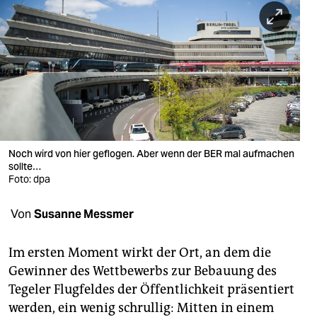
berlin
nord
wahrheit
verlag
verlag
veranstaltungen
Noch wird von hier geflogen. Aber wenn der BER mal aufmachen
sollte…
shop
Foto: dpa
fragen & hilfe
Von
Susanne Messmer
unterstützen
Im ersten Moment wirkt der Ort, an dem die
abo
Gewinner des Wettbewerbs zur Bebauung des
Tegeler Flugfeldes der Öffentlichkeit präsentiert
genossenschaft
werden, ein wenig schrullig: Mitten in einem