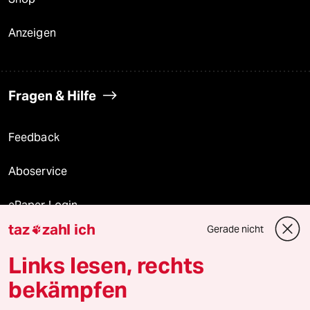
Anzeigen
Fragen & Hilfe
Feedback
Aboservice
ePaper Login
taz
zahl ich
Gerade nicht

Downloads für Abonnierende
Links lesen, rechts
bekämpfen
© 2026 taz Verlags und Vertriebs GmbH