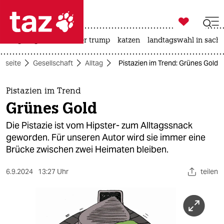

taz zahl ich
bergsteigen
usa unter trump
katzen
landtagswahl in sachs

taz zahl ich
rtseite
Gesellschaft
Alltag
Pistazien im Trend: Grünes Gold
taz zahl ich
themen
Pistazien im Trend
Grünes Gold
politik
Die Pistazie ist vom Hipster- zum Alltagssnack
öko
geworden. Für unseren Autor wird sie immer eine
Brücke zwischen zwei Heimaten bleiben.
gesellschaft
6.9.2024
13:27 Uhr
teilen
kultur
sport