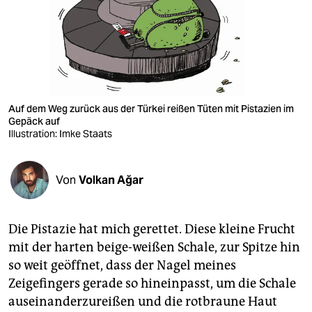
berlin
nord
wahrheit
verlag
Auf dem Weg zurück aus der Türkei reißen Tüten mit Pistazien im
Gepäck auf
verlag
Illustration: Imke Staats
veranstaltungen
shop
Von
Volkan Ağar
fragen & hilfe
Die Pistazie hat mich gerettet. Diese kleine Frucht
unterstützen
mit der harten beige-weißen Schale, zur Spitze hin
abo
so weit geöffnet, dass der Nagel meines
Zeigefingers gerade so hineinpasst, um die Schale
genossenschaft
auseinanderzureißen und die rotbraune Haut