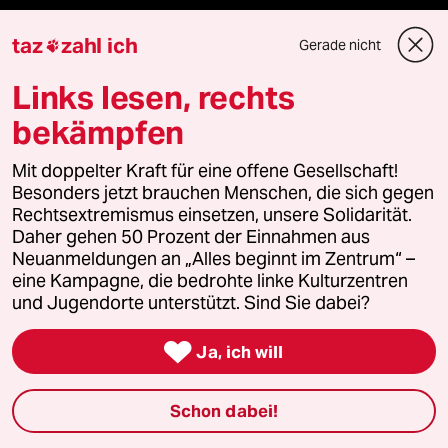
taz
zahl ich
Gerade nicht

Mehr taz Angebote
Links lesen, rechts
Reisen
bekämpfen
Kantine
Mit doppelter Kraft für eine offene Gesellschaft!
Besonders jetzt brauchen Menschen, die sich gegen
Rechtsextremismus einsetzen, unsere Solidarität.
Shop
Daher gehen 50 Prozent der Einnahmen aus
Neuanmeldungen an „Alles beginnt im Zentrum“ –
Anzeigen
eine Kampagne, die bedrohte linke Kulturzentren
und Jugendorte unterstützt. Sind Sie dabei?

Ja, ich will
Fragen & Hilfe
Schon dabei!
Feedback