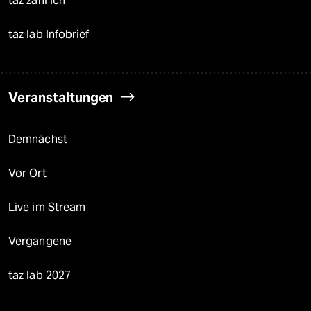
taz zahl ich
taz lab Infobrief
Veranstaltungen
Demnächst
Vor Ort
Live im Stream
Vergangene
taz lab 2027