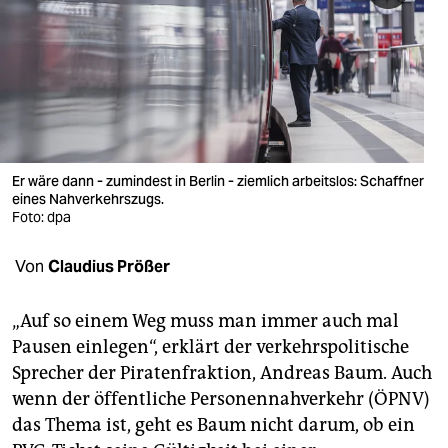
berlin
nord
wahrheit
verlag
verlag
Er wäre dann - zumindest in Berlin - ziemlich arbeitslos: Schaffner
eines Nahverkehrszugs.
veranstaltungen
Foto: dpa
shop
Von
Claudius Prößer
fragen & hilfe
„Auf so einem Weg muss man immer auch mal
unterstützen
Pausen einlegen“, erklärt der verkehrspolitische
Sprecher der Piratenfraktion, Andreas Baum. Auch
abo
wenn der öffentliche Personennahverkehr (ÖPNV)
genossenschaft
das Thema ist, geht es Baum nicht darum, ob ein