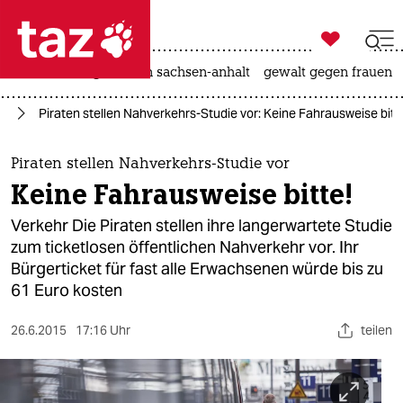

taz zahl ich
hitze
landtagswahl in sachsen-anhalt
gewalt gegen frauen

taz zahl ich
in
Piraten stellen Nahverkehrs-Studie vor: Keine Fahrausweise bitt
taz zahl ich
themen
Piraten stellen Nahverkehrs-Studie vor
Keine Fahrausweise bitte!
politik
Verkehr Die Piraten stellen ihre langerwartete Studie
öko
zum ticketlosen öffentlichen Nahverkehr vor. Ihr
Bürgerticket für fast alle Erwachsenen würde bis zu
gesellschaft
61 Euro kosten
kultur
26.6.2015
17:16 Uhr
teilen
sport