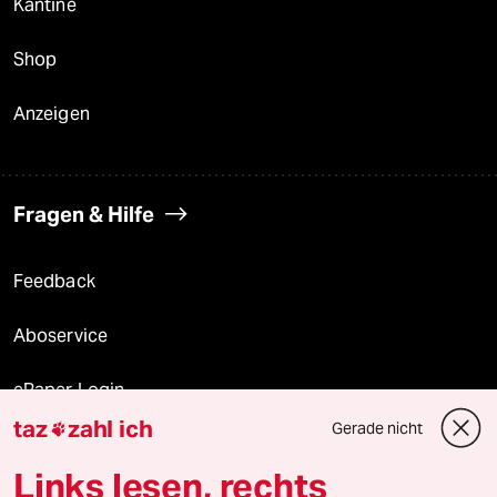
Kantine
Shop
Anzeigen
Fragen & Hilfe
Feedback
Aboservice
ePaper Login
taz
zahl ich
Gerade nicht

Downloads für Abonnierende
Links lesen, rechts