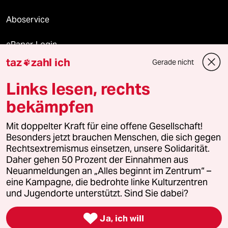
Aboservice
ePaper Login
taz
zahl ich
Gerade nicht

Downloads für Abonnierende
Links lesen, rechts
bekämpfen
© 2026 taz Verlags und Vertriebs GmbH
Alle Rechte vorbehalten. Bei rechtlichen Fragen oder für Genehmigungen
Mit doppelter Kraft für eine offene Gesellschaft!
wenden Sie sich bitte an
lizenzen@taz.de
Besonders jetzt brauchen Menschen, die sich gegen
Rechtsextremismus einsetzen, unsere Solidarität.
Daher gehen 50 Prozent der Einnahmen aus
Feedback
Redaktionsstatut
Kommune-Richtlinien
KI-
Neuanmeldungen an „Alles beginnt im Zentrum“ –
eine Kampagne, die bedrohte linke Kulturzentren
Leitlinie
Informant
Datenschutz
Impressum
AGB
und Jugendorte unterstützt. Sind Sie dabei?
Seitenwende
Einwilligungen widerrufen (Ads)

Ja, ich will