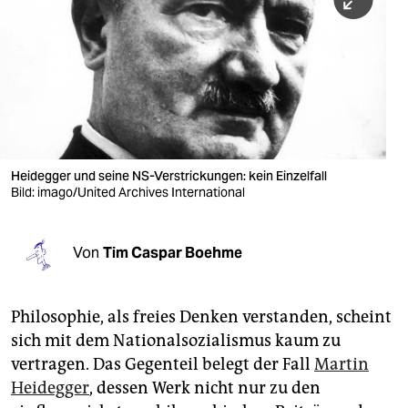
berlin
nord
wahrheit
verlag
verlag
Heidegger und seine NS-Verstrickungen: kein Einzelfall
Bild: imago/United Archives International
veranstaltungen
shop
Von
Tim Caspar Boehme
fragen & hilfe
unterstützen
Philosophie, als freies Denken verstanden, scheint
sich mit dem Nationalsozialismus kaum zu
abo
vertragen. Das Gegenteil belegt der Fall
Martin
genossenschaft
Heidegger
, dessen Werk nicht nur zu den