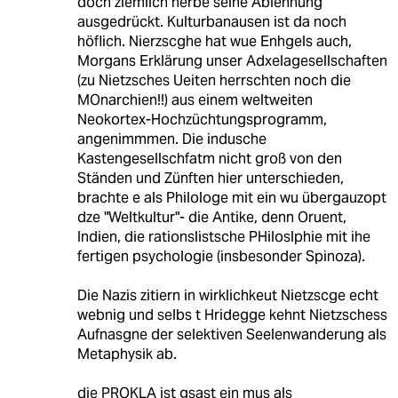
doch ziemlich herbe seine Ablehnung
ausgedrückt. Kulturbanausen ist da noch
höflich. Nierzscghe hat wue Enhgels auch,
Morgans Erklärung unser Adxelagesellschaften
(zu Nietzsches Ueiten herrschten noch die
MOnarchien!!) aus einem weltweiten
Neokortex-Hochzüchtungsprogramm,
angenimmmen. Die indusche
Kastengesellschfatm nicht groß von den
Ständen und Zünften hier unterschieden,
brachte e als Philologe mit ein wu übergauzopt
dze "Weltkultur"- die Antike, denn Oruent,
Indien, die rationslistsche PHiloslphie mit ihe
fertigen psychologie (insbesonder Spinoza).
Die Nazis zitiern in wirklichkeut Nietzscge echt
webnig und selbs t Hridegge kehnt Nietzschess
Aufnasgne der selektiven Seelenwanderung als
Metaphysik ab.
die PROKLA ist gsast ein mus als