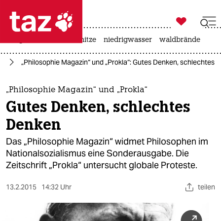

taz zahl ich
krieg in der ukraine
hitze
niedrigwasser
waldbrände

taz zahl ich
ng
„Philosophie Magazin“ und „Prokla“: Gutes Denken, schlechtes 
taz zahl ich
themen
„Philosophie Magazin“ und „Prokla“
Gutes Denken, schlechtes
politik
Denken
öko
Das „Philosophie Magazin“ widmet Philosophen im
Nationalsozialismus eine Sonderausgabe. Die
gesellschaft
Zeitschrift „Prokla“ untersucht globale Proteste.
kultur
13.2.2015
14:32 Uhr
teilen
sport