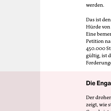
werden.
Das ist den
Hürde von
Eine bemer
Petition n
450.000 St
gültig, ist
Forderunge
Die Enga
Der drohe
zeigt, wie