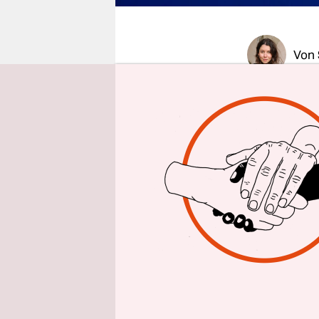
epaper login
Von
Haifischfl
Dollar kan
soll es ga
und Südost
Hühnerbrüh
und Status
Da das rest
wegen ihre
– werden d