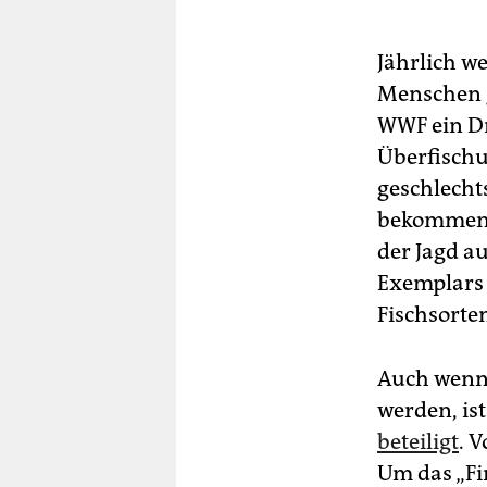
Jährlich w
Menschen ge
WWF ein Dr
Überfischu
geschlecht
bekommen, 
der Jagd au
Exemplars 
Fischsorten
Auch wenn 
werden, is
beteiligt
. 
Um das „Fi