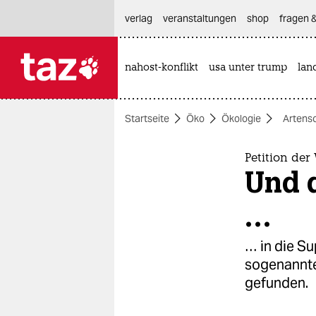
hautnavigation anspringen
hauptinhalt anspringen
footer anspringen
verlag
veranstaltungen
shop
fragen &
nahost-konflikt
usa unter trump
lan

taz zahl ich
taz zahl ich
Startseite
Öko
Ökologie
Artens
themen
politik
Petition de
Und d
öko
…
gesellschaft
… in die Su
kultur
sogenannte 
gefunden.
sport