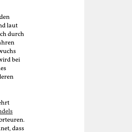
den
nd laut
uch durch
Jahren
hwuchs
wird bei
des
deren
ehrt
ndels
porteuren.
net, dass