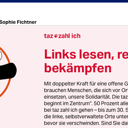
Sophie Fichtner
taz
zahl ich

ossen zählen zu den teu­ersten Fischprodukten. Ü
Links lesen, r
n ein Kilo des fischigen Knorpelgewebes kosten. 
r keinen besonderen Geschmack haben, weshalb die
bekämpfen
asien beliebte Haifischflossensuppe häufig mit
e angereichert wird. Dennoch gilt sie dort als D
Mit doppelter Kraft für eine offene G
symbol – der Porsche unter den Suppen quasi.
brauchen Menschen, die sich vor O
einsetzen, unsere Solidarität. Die ta
beginnt im Zentrum“. 50 Prozent a
liche Haifleisch weniger wert ist, werden die Haie
bei taz zahl ich gehen – bis zum 30
r Flossen gejagt.
Beim „Finning“
– von englisch „f
die linke, selbstverwaltete Orte unte
em Hai alle Flossen abgetrennt, oft wird sein Kö
bevor sie verschwinden. Sind Sie da