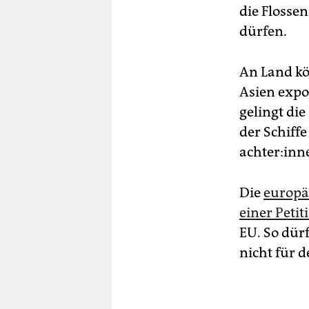
die Flosse
dürfen.
An Land kö
Asien expo
gelingt di
der Schiff
ach­te­r:in­
Die
europäi
einer Petit
EU. So dür
nicht für d