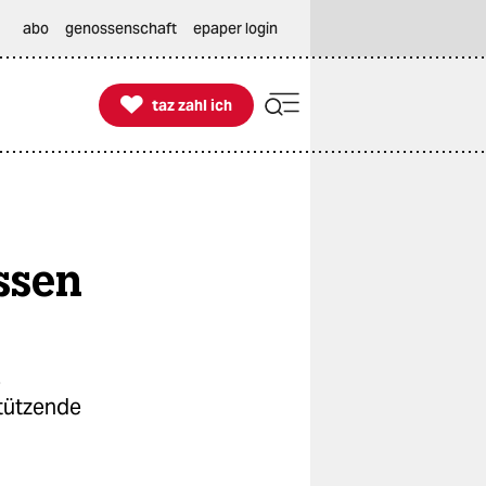
abo
genossenschaft
epaper login

taz zahl ich
taz zahl ich
ossen
s
stützende