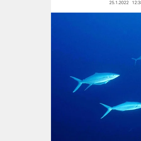
berlin
25.1.2022
12:3
nord
wahrheit
verlag
verlag
veranstaltungen
shop
fragen & hilfe
unterstützen
abo
genossenschaft