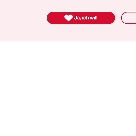
See zurück ins Wasser geworfen. Ohne Flossen kö
 fortbewegen und ihre Kiemen nicht ausreichend

auerstoffhaltigem Wasser spülen. Sie sinken auf 
Ja, ich will
d, verbluten oder ersticken langsam.