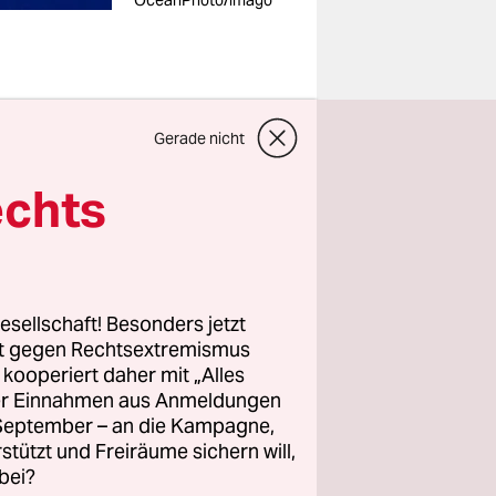
OceanPhoto/imago
Gerade nicht
ber 600 US-
echts
Und dabei
 in Ost-
elikatesse
esellschaft! Besonders jetzt
rt gegen Rechtsextremismus
z kooperiert daher mit „Alles
ller Einnahmen aus Anmeldungen
 oft nur
. September – an die Kampagne,
in“ = Flosse
rstützt und Freiräume sichern will,
rper dann
bei?