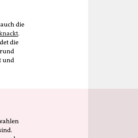
d auch die
eknackt
.
det die
 rund
t und
wahlen
sind.