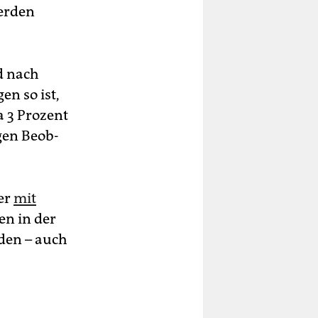
werden
d nach
en so ist,
a 3 Prozent
en Be­ob­
er
mit
en in der
rden – auch