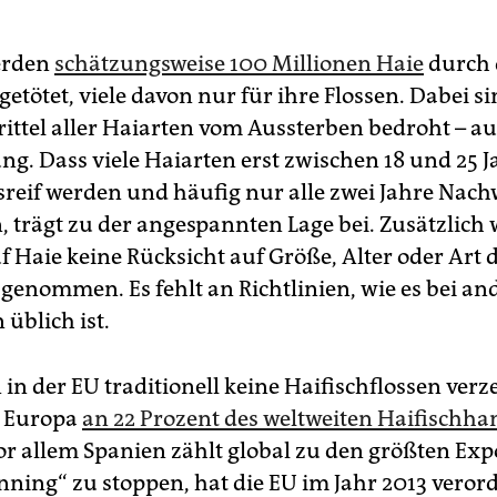
erden
schätzungsweise 100 Millionen Haie
durch 
tötet, viele davon nur für ihre Flossen. Dabei si
ittel aller Haiarten vom Aussterben bedroht – a
ng. Dass viele Haiarten erst zwischen 18 und 25 
sreif werden und häufig nur alle zwei Jahre Nac
trägt zu der angespannten Lage bei. Zusätzlich 
f Haie keine Rücksicht auf Größe, Alter oder Art 
genommen. Es fehlt an Richtlinien, wie es bei an
 üblich ist.
in der EU traditionell keine Haifischflossen verz
t Europa
an 22 Prozent des weltweiten Haifischha
Vor allem Spanien zählt global zu den größten Ex
nning“ zu stoppen, hat die EU im Jahr 2013 verord