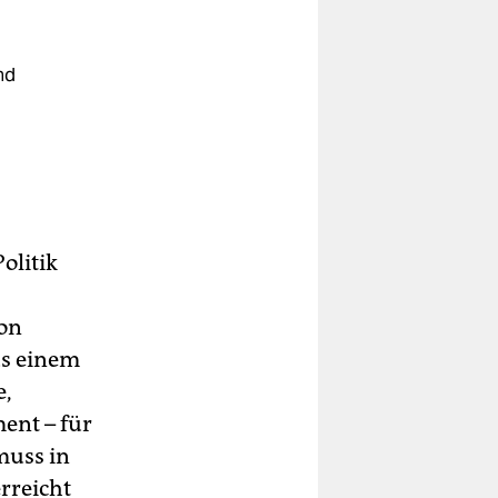
nd
olitik
ion
us einem
e,
ent – für
muss in
erreicht