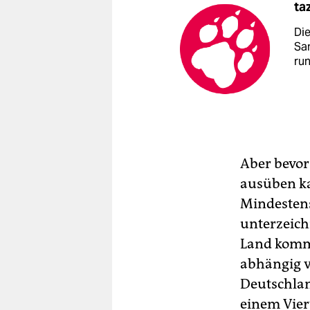
ta
Di
Sa
ru
Aber bevor 
ausüben k
Mindestens
unterzeich
Land komme
abhängig v
Deutschlan
einem Viert